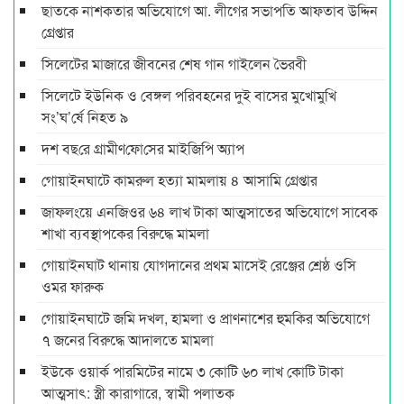
ছাতকে নাশকতার অভিযোগে আ. লীগের সভাপ‌তি আফতাব উদ্দিন
গ্রেপ্তার
সিলেটের মাজারে জীবনের শেষ গান গাইলেন ভৈরবী
সিলেটে ইউনিক ও বেঙ্গল পরিবহনের দুই বাসের মুখোমুখি
সং’ঘ’র্ষে নিহত ৯
দশ বছ‌রে গ্রামীণ‌ফো‌সের মাইজিপি অ্যাপ
গোয়াইনঘাটে কামরুল হত্যা মামলায় ৪ আসামি গ্রেপ্তার
জাফলংয়ে এনজিওর ৬৪ লাখ টাকা আত্মসাতের অভিযোগে সাবেক
শাখা ব্যবস্থাপকের বিরুদ্ধে মামলা
গোয়াইনঘাট থানায় যোগদানের প্রথম মাসেই রেঞ্জের শ্রেষ্ঠ ওসি
ওমর ফারুক
গোয়াইনঘাটে জমি দখল, হামলা ও প্রাণনাশের হুমকির অভিযোগে
৭ জনের বিরুদ্ধে আদালতে মামলা
ইউকে ওয়ার্ক পারমিটের নামে ৩ কোটি ৬০ লাখ কোটি টাকা
আত্মসাৎ: স্ত্রী কারাগারে, স্বামী পলাতক