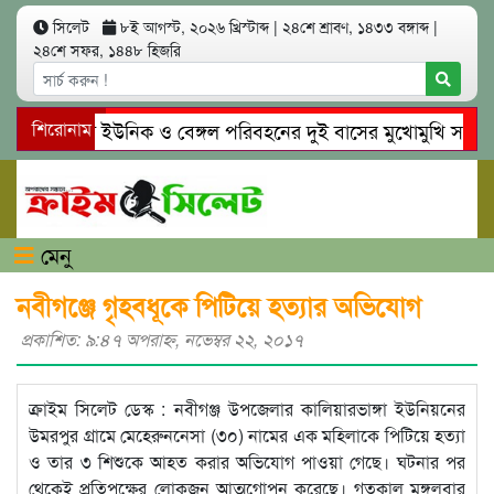
সিলেট
৮ই আগস্ট, ২০২৬ খ্রিস্টাব্দ
|
২৪শে শ্রাবণ, ১৪৩৩ বঙ্গাব্দ
|
২৪শে সফর, ১৪৪৮ হিজরি
সিলেটে ইউনিক ও বেঙ্গল পরিবহনের দুই বাসের মুখোমুখি সং’ঘ’র্ষ
শিরোনাম
গোয়াইনঘাটে প্রেমের ফাঁদে তরুণী পাচার: মাদকাসক্ত রিমালকে গ্রেপ্ত
মেনু
নবীগঞ্জে গৃহবধূকে পিটিয়ে হত্যার অভিযোগ
প্রকাশিত: ৯:৪৭ অপরাহ্ণ, নভেম্বর ২২, ২০১৭
ক্রাইম সিলেট ডেস্ক : নবীগঞ্জ উপজেলার কালিয়ারভাঙ্গা ইউনিয়নের
উমরপুর গ্রামে মেহেরুননেসা (৩০) নামের এক মহিলাকে পিটিয়ে হত্যা
ও তার ৩ শিশুকে আহত করার অভিযোগ পাওয়া গেছে। ঘটনার পর
থেকেই প্রতিপক্ষের লোকজন আত্মগোপন করেছে। গতকাল মঙ্গলবার