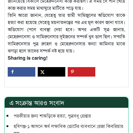
জানিয়েছে বিকালে মেহেরুননেসা কাজ করছিল। এ সময় সে পান খেয়ে
কাজ করার সময় মাথাঘুরে মাটিতে পড়ে যায়।
তিনি আরো জানান, যেহেতু তার স্বামী সামিজুলের অভিযোগ তাকে
হত্যা করা হয়েছে সেহেতু ময়নাতদন্তের পর এর মূল কারণ জানা যাবে।
অভিযোগ পেলে ব্যবস্থা নেয়া হবে। অপর একটি সূত্র জানায়,
মেহেরুননেসা ও সামিরুনেসার দুইজনের সম্পর্ক খুব ভাল ছিল। সম্প্রতি
সামিরুনেসার পুত্র রুহেল ও মেহেরুননেসার কন্যা কামিনার মাঝে
ঝগড়া হলে তাদের সম্পর্ক নষ্ট হয়ে যায়।
Sharing is caring!
এ সংক্রান্ত আরও সংবাদ
পরকীয়ার জন্য শাশুড়িকে হত্যা, পুত্রবধূ গ্রেপ্তার
হবিগঞ্জ-১ আসনে অর্ধ লক্ষাধিক ভোটের ব্যবধানে রেজা কিবরিয়ার