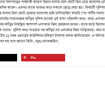
বিলপাড়ের পার্শ্ববর্তী কয়েস মিয়ার বাসায় গ্রিল কেটে তিন চোর প্রবেশের চেষ্
আটক করেন। এরপর তাকে মারধর করে সকালে ছেড়ে দেয়া হয়। বিষয়টি পুলি
াসার গ্রিল কেটে ভেতরে প্রবেশের চেষ্টা চালিয়েছিল তারাই স্প্রে পার্টির সদস্য
েটের লামাবাজার ফাঁড়ির পুলিশ রাতেই ওই বাসা পরিদর্শন করে। তারা এলাকা
সহ ফাঁড়ির নিয়ন্ত্রিত আশপাশ এলাকায় টহল জোরদার করেন। রাতে মাঠে ছিলেন
নি বলেন- পুলিশ খবর পাওয়ার পর ফাঁড়ির সব এলাকায় টহল বাড়িয়েছে। আর য
টের ১১ নম্বর ওয়ার্ডের কাউন্সিলর রকিবুল ইসলাম ঝলক জানিয়েছেন- এ ঘটনার
 তৎপর বলে জানান তিনি। সূত্রঃ মানবজমিন।
Pin