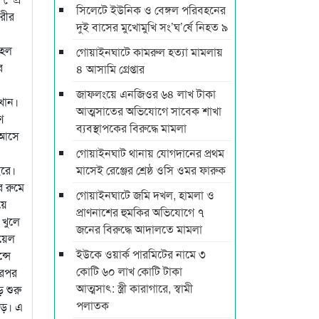
সিলেটে ইউনিক ও বেঙ্গল পরিবহনের
রীর
দুই বাসের মুখোমুখি সং’ঘ’র্ষে নিহত ৯
টহল
গোয়াইনঘাটে কামরুল হত্যা মামলায়
র
৪ আসামি গ্রেপ্তার
জাফলংয়ে এনজিওর ৬৪ লাখ টাকা
খান।
আত্মসাতের অভিযোগে সাবেক শাখা
ণ
ব্যবস্থাপকের বিরুদ্ধে মামলা
 আসে
গোয়াইনঘাট থানায় যোগদানের প্রথম
ইরে।
মাসেই রেঞ্জের শ্রেষ্ঠ ওসি ওমর ফারুক
 রুমে
গোয়াইনঘাটে জমি দখল, হামলা ও
য়ে
প্রাণনাশের হুমকির অভিযোগে ৭
 খুলে
জনের বিরুদ্ধে আদালতে মামলা
ুয়েল
ইউকে ওয়ার্ক পারমিটের নামে ৩
্সে
কোটি ৬০ লাখ কোটি টাকা
এরপর
আত্মসাৎ: স্ত্রী কারাগারে, স্বামী
 শুরু
পলাতক
ড়ে। এ