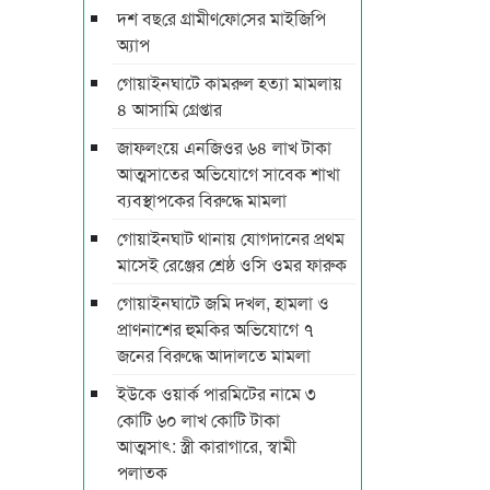
দশ বছ‌রে গ্রামীণ‌ফো‌সের মাইজিপি
অ্যাপ
গোয়াইনঘাটে কামরুল হত্যা মামলায়
৪ আসামি গ্রেপ্তার
জাফলংয়ে এনজিওর ৬৪ লাখ টাকা
আত্মসাতের অভিযোগে সাবেক শাখা
ব্যবস্থাপকের বিরুদ্ধে মামলা
গোয়াইনঘাট থানায় যোগদানের প্রথম
মাসেই রেঞ্জের শ্রেষ্ঠ ওসি ওমর ফারুক
গোয়াইনঘাটে জমি দখল, হামলা ও
প্রাণনাশের হুমকির অভিযোগে ৭
জনের বিরুদ্ধে আদালতে মামলা
ইউকে ওয়ার্ক পারমিটের নামে ৩
কোটি ৬০ লাখ কোটি টাকা
আত্মসাৎ: স্ত্রী কারাগারে, স্বামী
পলাতক