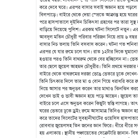
করে দেবে ঘরে। এরপর বাসার সবাই অজ্ঞান হয়ে পড়লে 
বিলপাড়ে। বাইরে থেকে দেয়া স্প্রেতে আক্রান্ত হয়ে ঘরে
পরে হাসপাতালে দুইদিন চিকিৎসা গ্রহণের পর তারা সু
বাড়িয়ে দিয়েছে পুলিশ। এরকম ঘটনা সিলেটে নতুন। এ
আবদুল মতিন চৌধুরী পরিবার পরিজন নিয়ে প্রায় ৬ বছর
বাসার নিচ তলায় তিনি বসবাস করেন। ঘটনা গত শনিবার
এরপর যে যার রুমে চলে যান। রাত ১২টার দিকে ঘুমানোর ঠি
হওয়ার পরও তিনি বাথরুম থেকে বের হচ্ছিলেন না। ভ
তার ছেলে জুয়েল আহমদ চৌধুরীর। তিনি প্রথমে দরজার 
বাইরে থেকে বাথরুমের দরজা ভেঙে ভেতরে ঢুকে দেখেন
তিনি চিৎকার দিলে তার মা ও বোন গিয়ে ধরাধরি করে 
নিয়ে আসার পর অনুভব করেন তার মাথাও ঝিনঝিন করছে।
দেখেন ভাই ও ভাবী অজ্ঞান হয়ে পড়ে আছেন। জুয়েল তার
বাইরে চলে এসে অনুভব করেন কিছুটা স্বস্তি লাগছে। 
ঘরের ভেতরে ঢুকে ড্রইং রুমে আসামাত্র তিনিও অজ্ঞান হ
করে তাদের সিলেটের সুবহানীঘাটের ওয়েসিস হাসপাতালে
রোববার জুয়েলসহ তিন জনের জ্ঞান ফিরে। ধীরে ধীরে সব
হয় এলাকায়। স্থানীয় পঞ্চায়েতের সেক্রেটারি জানান-