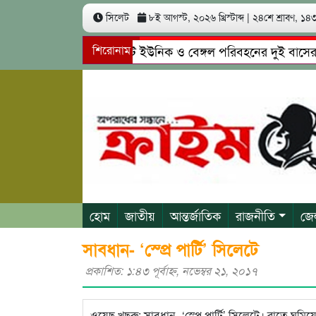
সিলেট
৮ই আগস্ট, ২০২৬ খ্রিস্টাব্দ
|
২৪শে শ্রাবণ, ১৪৩৩
সিলেটে ইউনিক ও বেঙ্গল পরিবহনের দুই বাসের মুখোমু
শিরোনাম
গোয়াইনঘাটে প্রেমের ফাঁদে তরুণী পাচার: মাদকাসক্ত রি
হোম
জাতীয়
আন্তর্জাতিক
রাজনীতি
জে
সাবধান- ‘স্প্রে পার্টি’ সিলেটে
প্রকাশিত: ১:৪৩ পূর্বাহ্ণ, নভেম্বর ২১, ২০১৭
ওয়েছ খছরু: সাবধান- ‘স্প্রে পার্টি’ সিলেটে। রাতে ঘুমিয়