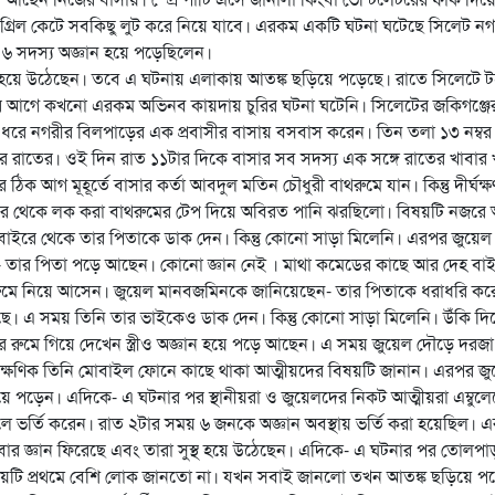
গ্রিল কেটে সবকিছু লুট করে নিয়ে যাবে। এরকম একটি ঘটনা ঘটেছে সিলেট নগ
র ৬ সদস্য অজ্ঞান হয়ে পড়েছিলেন।
স্থ হয়ে উঠেছেন। তবে এ ঘটনায় এলাকায় আতঙ্ক ছড়িয়ে পড়েছে। রাতে সিলেটে 
র আগে কখনো এরকম অভিনব কায়দায় চুরির ঘটনা ঘটেনি। সিলেটের জকিগঞ্জে
 ধরে নগরীর বিলপাড়ের এক প্রবাসীর বাসায় বসবাস করেন। তিন তলা ১৩ নম্বর
 রাতের। ওই দিন রাত ১১টার দিকে বাসার সব সদস্য এক সঙ্গে রাতের খাবার 
ক আগ মূহূর্তে বাসার কর্তা আবদুল মতিন চৌধুরী বাথরুমে যান। কিন্তু দীর্ঘক্ষ
েতর থেকে লক করা বাথরুমের টেপ দিয়ে অবিরত পানি ঝরছিলো। বিষয়টি নজরে
বাইরে থেকে তার পিতাকে ডাক দেন। কিন্তু কোনো সাড়া মিলেনি। এরপর জুয়েল
- তার পিতা পড়ে আছেন। কোনো জ্ঞান নেই । মাথা কমেডের কাছে আর দেহ বা
রুমে নিয়ে আসেন। জুয়েল মানবজমিনকে জানিয়েছেন- তার পিতাকে ধরাধরি করে
 এ সময় তিনি তার ভাইকেও ডাক দেন। কিন্তু কোনো সাড়া মিলেনি। উঁকি দি
 রুমে গিয়ে দেখেন স্ত্রীও অজ্ঞান হয়ে পড়ে আছেন। এ সময় জুয়েল দৌড়ে দরজা
তাৎক্ষণিক তিনি মোবাইল ফোনে কাছে থাকা আত্মীয়দের বিষয়টি জানান। এরপর জ
য়ে পড়েন। এদিকে- এ ঘটনার পর স্থানীয়রা ও জুয়েলদের নিকট আত্মীয়রা এম্বুলেন
 ভর্তি করেন। রাত ২টার সময় ৬ জনকে অজ্ঞান অবস্থায় ভর্তি করা হয়েছিল। 
ার জ্ঞান ফিরেছে এবং তারা সুস্থ হয়ে উঠেছেন। এদিকে- এ ঘটনার পর তোলপাড়
 বিষয়টি প্রথমে বেশি লোক জানতো না। যখন সবাই জানলো তখন আতঙ্ক ছড়িয়ে প