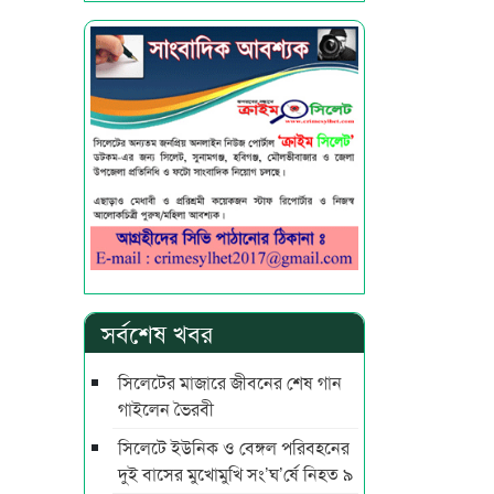
সর্বশেষ খবর
সিলেটের মাজারে জীবনের শেষ গান
গাইলেন ভৈরবী
সিলেটে ইউনিক ও বেঙ্গল পরিবহনের
দুই বাসের মুখোমুখি সং’ঘ’র্ষে নিহত ৯