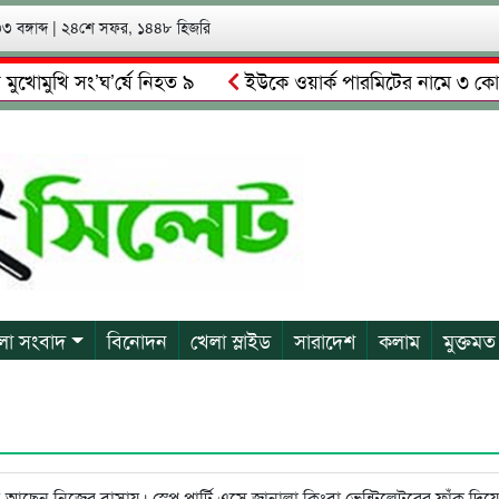
 বঙ্গাব্দ
|
২৪শে সফর, ১৪৪৮ হিজরি
খি সং’ঘ’র্ষে নিহত ৯
ইউকে ওয়ার্ক পারমিটের নামে ৩ কোটি ৬০ ল
মালকে গ্রেপ্তারের দাবি স্থানীয়দের
গোয়াইনঘাটে আলিম উদ্দিনের ন
লা সংবাদ
বিনোদন
খেলা স্লাইড
সারাদেশ
কলাম
মুক্তমত
ে আছেন নিজের বাসায়। স্প্রে পার্টি এসে জানালা কিংবা ভেন্টিলেটরের ফাঁক দিয়ে স