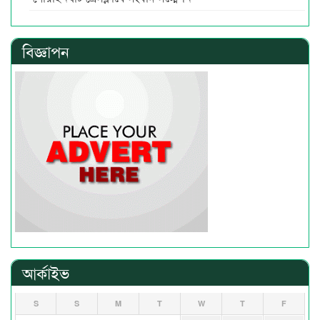
বিজ্ঞাপন
আর্কাইভ
S
S
M
T
W
T
F