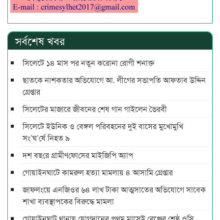
সর্বশেষ খবর
সিলেটে ১৪ মাস পর নতুন করোনা রোগী শনাক্ত
ছাতকে নাশকতার অভিযোগে আ. লীগের সভাপ‌তি আফতাব উদ্দিন
গ্রেপ্তার
সিলেটের মাজারে জীবনের শেষ গান গাইলেন ভৈরবী
সিলেটে ইউনিক ও বেঙ্গল পরিবহনের দুই বাসের মুখোমুখি
সং’ঘ’র্ষে নিহত ৯
দশ বছ‌রে গ্রামীণ‌ফো‌সের মাইজিপি অ্যাপ
গোয়াইনঘাটে কামরুল হত্যা মামলায় ৪ আসামি গ্রেপ্তার
জাফলংয়ে এনজিওর ৬৪ লাখ টাকা আত্মসাতের অভিযোগে সাবেক
শাখা ব্যবস্থাপকের বিরুদ্ধে মামলা
গোয়াইনঘাট থানায় যোগদানের প্রথম মাসেই রেঞ্জের শ্রেষ্ঠ ওসি