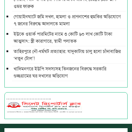
ওমর ফারুক
গোয়াইনঘাটে জমি দখল, হামলা ও প্রাণনাশের হুমকির অভিযোগে
৭ জনের বিরুদ্ধে আদালতে মামলা
ইউকে ওয়ার্ক পারমিটের নামে ৩ কোটি ৬০ লাখ কোটি টাকা
আত্মসাৎ: স্ত্রী কারাগারে, স্বামী পলাতক
তাহিরপুরে নৌ-ধর্মঘট প্রত্যাহার: যাদুকাটায় চালু হলো চাঁদাবাজির
‘নতুন টোল’!
খাদিমনগরে ইউপি সদস্যসহ তিনজনের বিরুদ্ধে সরকারি
গুচ্ছগ্রামের ঘর দখলের অভিযোগ
………………………..