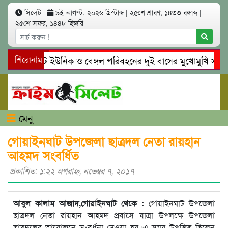
সিলেট
৯ই আগস্ট, ২০২৬ খ্রিস্টাব্দ
|
২৫শে শ্রাবণ, ১৪৩৩ বঙ্গাব্দ
|
২৫শে সফর, ১৪৪৮ হিজরি
সিলেটে ইউনিক ও বেঙ্গল পরিবহনের দুই বাসের মুখোমুখি সং’ঘ’র্ষ
শিরোনাম
গোয়াইনঘাটে প্রেমের ফাঁদে তরুণী পাচার: মাদকাসক্ত রিমালকে গ্রেপ্
মেনু
গোয়াইনঘাট উপজেলা ছাত্রদল নেতা রায়হান
আহমদ সংবর্ধিত
প্রকাশিত: ১:২২ অপরাহ্ণ, নভেম্বর ৭, ২০১৭
আবুল কালাম আজাদ,গোয়াইনঘাট থেকে :
গোয়াইনঘাট উপজেলা
ছাত্রদল নেতা রায়হান আহমদ প্রবাসে যাত্রা উপলক্ষে উপজেলা
ছাত্রদলের আয়োজনে সংবর্ধনা দেওয়া হয়।এ সময় উপস্থিত ছিলেন