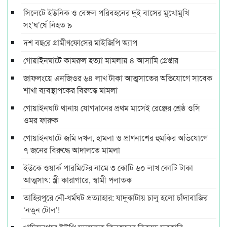
সিলেটে ইউনিক ও বেঙ্গল পরিবহনের দুই বাসের মুখোমুখি
সং’ঘ’র্ষে নিহত ৯
দশ বছ‌রে গ্রামীণ‌ফো‌সের মাইজিপি অ্যাপ
গোয়াইনঘাটে কামরুল হত্যা মামলায় ৪ আসামি গ্রেপ্তার
জাফলংয়ে এনজিওর ৬৪ লাখ টাকা আত্মসাতের অভিযোগে সাবেক
শাখা ব্যবস্থাপকের বিরুদ্ধে মামলা
গোয়াইনঘাট থানায় যোগদানের প্রথম মাসেই রেঞ্জের শ্রেষ্ঠ ওসি
ওমর ফারুক
গোয়াইনঘাটে জমি দখল, হামলা ও প্রাণনাশের হুমকির অভিযোগে
৭ জনের বিরুদ্ধে আদালতে মামলা
ইউকে ওয়ার্ক পারমিটের নামে ৩ কোটি ৬০ লাখ কোটি টাকা
আত্মসাৎ: স্ত্রী কারাগারে, স্বামী পলাতক
তাহিরপুরে নৌ-ধর্মঘট প্রত্যাহার: যাদুকাটায় চালু হলো চাঁদাবাজির
‘নতুন টোল’!