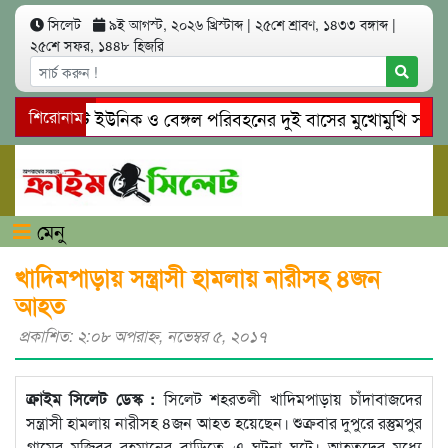
সিলেট
৯ই আগস্ট, ২০২৬ খ্রিস্টাব্দ
|
২৫শে শ্রাবণ, ১৪৩৩ বঙ্গাব্দ
|
২৫শে সফর, ১৪৪৮ হিজরি
সিলেটে ইউনিক ও বেঙ্গল পরিবহনের দুই বাসের মুখোমুখি সং’ঘ’র্ষ
শিরোনাম
গোয়াইনঘাটে প্রেমের ফাঁদে তরুণী পাচার: মাদকাসক্ত রিমালকে গ্রেপ্ত
মেনু
খাদিমপাড়ায় সন্ত্রাসী হামলায় নারীসহ ৪জন
আহত
প্রকাশিত: ২:০৮ অপরাহ্ণ, নভেম্বর ৫, ২০১৭
ক্রাইম সিলেট ডেস্ক :
সিলেট শহরতলী খাদিমপাড়ায় চাঁদাবাজদের
সন্ত্রাসী হামলায় নারীসহ ৪জন আহত হয়েছেন। শুক্রবার দুপুরে রস্তুমপুর
গ্রামের মুজিবুর রহমানের বাড়িতে এ ঘটনা ঘটে। আহতদের মধ্যে