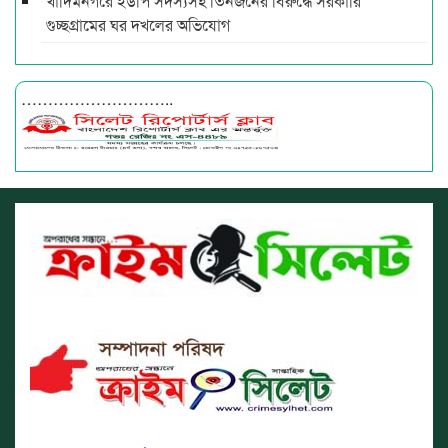
খাদিমনগরে ইউপি সদস্যসহ তিনজনের বিরুদ্ধে সরকারি
গুচ্ছগ্রামের ঘর দখলের অভিযোগ
………………………..