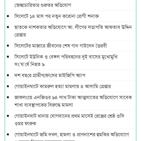
স্বেচ্ছাচারিতার গুরুতর অভিযোগ
সিলেটে ১৪ মাস পর নতুন করোনা রোগী শনাক্ত
ছাতকে নাশকতার অভিযোগে আ. লীগের সভাপ‌তি আফতাব উদ্দিন
গ্রেপ্তার
সিলেটের মাজারে জীবনের শেষ গান গাইলেন ভৈরবী
সিলেটে ইউনিক ও বেঙ্গল পরিবহনের দুই বাসের মুখোমুখি
সং’ঘ’র্ষে নিহত ৯
দশ বছ‌রে গ্রামীণ‌ফো‌সের মাইজিপি অ্যাপ
গোয়াইনঘাটে কামরুল হত্যা মামলায় ৪ আসামি গ্রেপ্তার
জাফলংয়ে এনজিওর ৬৪ লাখ টাকা আত্মসাতের অভিযোগে সাবেক
শাখা ব্যবস্থাপকের বিরুদ্ধে মামলা
গোয়াইনঘাট থানায় যোগদানের প্রথম মাসেই রেঞ্জের শ্রেষ্ঠ ওসি
ওমর ফারুক
গোয়াইনঘাটে জমি দখল, হামলা ও প্রাণনাশের হুমকির অভিযোগে