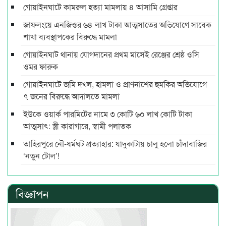
গোয়াইনঘাটে কামরুল হত্যা মামলায় ৪ আসামি গ্রেপ্তার
জাফলংয়ে এনজিওর ৬৪ লাখ টাকা আত্মসাতের অভিযোগে সাবেক
শাখা ব্যবস্থাপকের বিরুদ্ধে মামলা
গোয়াইনঘাট থানায় যোগদানের প্রথম মাসেই রেঞ্জের শ্রেষ্ঠ ওসি
ওমর ফারুক
গোয়াইনঘাটে জমি দখল, হামলা ও প্রাণনাশের হুমকির অভিযোগে
৭ জনের বিরুদ্ধে আদালতে মামলা
ইউকে ওয়ার্ক পারমিটের নামে ৩ কোটি ৬০ লাখ কোটি টাকা
আত্মসাৎ: স্ত্রী কারাগারে, স্বামী পলাতক
তাহিরপুরে নৌ-ধর্মঘট প্রত্যাহার: যাদুকাটায় চালু হলো চাঁদাবাজির
‘নতুন টোল’!
বিজ্ঞাপন