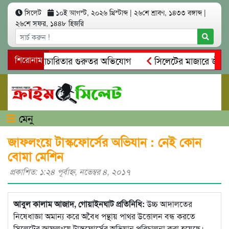
সিলেট
১০ই আগস্ট, ২০২৬ খ্রিস্টাব্দ
|
২৬শে শ্রাবণ, ১৪৩৩ বঙ্গাব্দ
|
২৬শে সফর, ১৪৪৮ হিজরি
অনিয়ম ও স্বেচ্ছাচারিতার গুরুতর অভিযোগ
শিরোনাম
সিলেটের মাজারে জীবনের
সন্ধান, দলিল ফাঁস
গোয়াইনঘাটে প্রেমের ফাঁদে তরুণী পাচার: মাদক
মেনু
জাফলংয়ে টাস্কফোর্সের অভিযান : নেই কোন
বোমা মেশিন
প্রকাশিত: ১:২৪ পূর্বাহ্ণ, নভেম্বর ৪, ২০১৭
আবুল কালাম আজাদ, গোয়াইনঘাট প্রতিনিধি:
উচ্চ আদালতের
নিষেধাজ্ঞা অমান্য করে অবৈধ পন্থায় পাথর উত্তোলন বন্ধ করতে
সিলেটের জাফলংয়ে টাস্কফোর্সের অভিযান পরিচালনা করা হয়েছে।