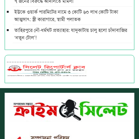
৭ জনের বিরুদ্ধে আদালতে মামলা
ইউকে ওয়ার্ক পারমিটের নামে ৩ কোটি ৬০ লাখ কোটি টাকা
আত্মসাৎ: স্ত্রী কারাগারে, স্বামী পলাতক
তাহিরপুরে নৌ-ধর্মঘট প্রত্যাহার: যাদুকাটায় চালু হলো চাঁদাবাজির
‘নতুন টোল’!
………………………..