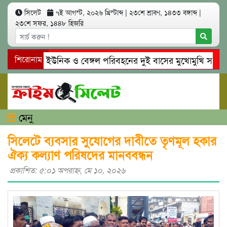
সিলেট
৭ই আগস্ট, ২০২৬ খ্রিস্টাব্দ
|
২৩শে শ্রাবণ, ১৪৩৩ বঙ্গাব্দ
|
২৩শে সফর, ১৪৪৮ হিজরি
সিলেটে ইউনিক ও বেঙ্গল পরিবহনের দুই বাসের মুখোমুখি সং’ঘ’র্ষে
শিরোনাম
গোয়াইনঘাটে প্রেমের ফাঁদে তরুণী পাচার: মাদকাসক্ত রিমালকে গ্রেপ্তা
মেনু
সিলেটে ব্যবসার সুযোগের দাবীতে তৃণমূল হকার
ঐক্য কল্যাণ পরিষদের মানববন্ধন
প্রকাশিত: ৫:০১ অপরাহ্ণ, মে ১০, ২০২৬