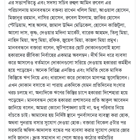
এর সভাপতিত্বে এবং সদস্য সচিব রুহুল আমিন রুবেল এর
পরিচালনায় মানববন্ধনে বক্তব্য রাখেন খলিল মিয়া, আওয়াল হোসেন,
মিজানুর রহমান, নাসির হোসেন, রুবেল ইসলাম, জাকির হোসেন
স্টেডিয়াম, শাহ আলম, জামাল উদ্দিন মেডিকেল, হোসেন কাজিটুলা,
আলো দাস, কৃষ্ণ, দেওয়ার মদিনা মার্কেট, বারেক আহমদ, তিলু মিয়া,
নাহিদ মিয়া, অপু মিয়া, রফিক, জুয়েল মিয়া, কাজল মিয়া প্রমুখ।
মানববন্ধনে বক্তারা বলেন, ফুটপাতের ছোট দোকানগুলোই হলো
হকারদের জীবিকা নির্বাহের একমাত্র অবলম্বন। দীর্ঘ দিন ধরে ব্যবসা
করে আসলেও বর্তমানে দোকানগুলো সরিয়ে দেওয়ায় হকাররা কর্মহীন
হয়ে পড়েছেন। অনেক বিভিন্ন এনজিও এবং সমিতি থেকে মাসিক
কিস্তিতে ঋণ নিয়ে এবং ধারদেনা করে দোকানে মালপত্র তুলেছিলেন।
এখন দোকান বসাতে না পারায় একদিকে যেমন প্রতিদিনের সংসার
খরচ চলছে না, অন্যদিকে ঋণের কিস্তির চাপে হকাররা দিশেহারা হয়ে
পড়েছেন। মানববন্ধন থেকে হকাররা প্রশাসনের প্রতি আকুল আবেদন
জানিয়ে বলেন, আমরা কোনো বিশৃঙ্খলা চাই না, শুধু পরিবার নিয়ে
বাঁচতে চাই। আমাদের হয় নির্দিষ্ট স্থানে পুনর্বাসনের ব্যবস্থা করা হোক,
অথবা পুনরায় বসার সুযোগ দেওয়া হোক। বক্তারা বিকেল ৫টার পর
সরকারি অফিস-আদালত বন্ধের পর ব্যবসা করার সুযোগ দেয়ার জোর
দাবি জানান। দ্রুত সমাধান না পেলে আরও কঠোর কর্মসূচির