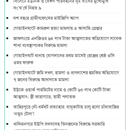
সিলেটে ইউনিক ও বেঙ্গল পরিবহনের দুই বাসের মুখোমুখি
সং’ঘ’র্ষে নিহত ৯
দশ বছ‌রে গ্রামীণ‌ফো‌সের মাইজিপি অ্যাপ
গোয়াইনঘাটে কামরুল হত্যা মামলায় ৪ আসামি গ্রেপ্তার
জাফলংয়ে এনজিওর ৬৪ লাখ টাকা আত্মসাতের অভিযোগে সাবেক
শাখা ব্যবস্থাপকের বিরুদ্ধে মামলা
গোয়াইনঘাট থানায় যোগদানের প্রথম মাসেই রেঞ্জের শ্রেষ্ঠ ওসি
ওমর ফারুক
গোয়াইনঘাটে জমি দখল, হামলা ও প্রাণনাশের হুমকির অভিযোগে
৭ জনের বিরুদ্ধে আদালতে মামলা
ইউকে ওয়ার্ক পারমিটের নামে ৩ কোটি ৬০ লাখ কোটি টাকা
আত্মসাৎ: স্ত্রী কারাগারে, স্বামী পলাতক
তাহিরপুরে নৌ-ধর্মঘট প্রত্যাহার: যাদুকাটায় চালু হলো চাঁদাবাজির
‘নতুন টোল’!
খাদিমনগরে ইউপি সদস্যসহ তিনজনের বিরুদ্ধে সরকারি