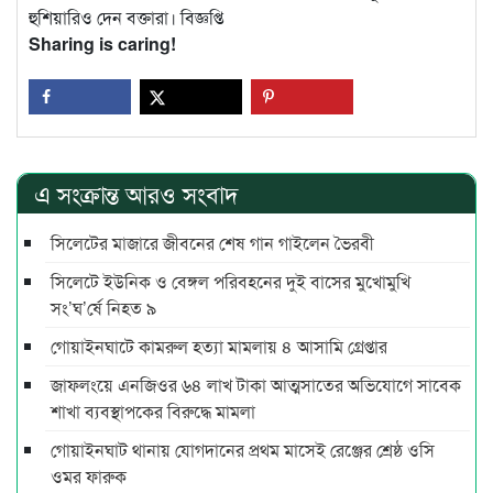
হুশিয়ারিও দেন বক্তারা। বিজ্ঞপ্তি
Sharing is caring!
এ সংক্রান্ত আরও সংবাদ
সিলেটের মাজারে জীবনের শেষ গান গাইলেন ভৈরবী
সিলেটে ইউনিক ও বেঙ্গল পরিবহনের দুই বাসের মুখোমুখি
সং’ঘ’র্ষে নিহত ৯
গোয়াইনঘাটে কামরুল হত্যা মামলায় ৪ আসামি গ্রেপ্তার
জাফলংয়ে এনজিওর ৬৪ লাখ টাকা আত্মসাতের অভিযোগে সাবেক
শাখা ব্যবস্থাপকের বিরুদ্ধে মামলা
গোয়াইনঘাট থানায় যোগদানের প্রথম মাসেই রেঞ্জের শ্রেষ্ঠ ওসি
ওমর ফারুক