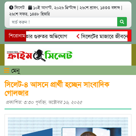
সিলেট
১০ই আগস্ট, ২০২৬ খ্রিস্টাব্দ
|
২৬শে শ্রাবণ, ১৪৩৩ বঙ্গাব্দ
|
২৬শে সফর, ১৪৪৮ হিজরি
স্বেচ্ছাচারিতার গুরুতর অভিযোগ
শিরোনাম
সিলেটের মাজারে জীবনের শেষ গ
 দলিল ফাঁস
গোয়াইনঘাটে প্রেমের ফাঁদে তরুণী পাচার: মাদকাসক্ত রি
মেনু
সিলেট-৪ আসনে প্রার্থী হচ্ছেন সাংবাদিক
গোলজার
প্রকাশিত: ৩:৩০ পূর্বাহ্ণ, অক্টোবর ১৬, ২০২৫