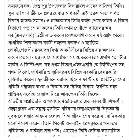
সমাজসেবক। জৈন্তাপুর উপজেলার দিগারাইল গ্রামের বাসিন্দা তিনি।
স্কুল ও শিক্ষা জীবনে প্রখর মেধার অধিকারী এই তরুণ নেতা গণিত
বিষয়ে স্নাতক(সম্মান) ও স্নাতকোত্তর ডিগ্রি অর্জন শেষে আইন ও বিচার
বিভাগে পড়াশোনা করেন।তিনি প্রথম শ্রেণীতে ব্যাচেলর অব
লজ(এলএলবি) ডিগ্রী লাভ করেন।লেখালেখি করেন ষষ্ঠ শ্রেণি থেকে।
প্রাথমিক শিক্ষাকালে কাজী নজরুল,ফররুখ ও ম্যাক্সিম
গোর্কী,শেক্সপীয়রসহ বহু বিখ্যাত মনীষীদের বিভিন্ন গ্রন্থ অধ্যয়ন
করেন।তেরো বছর বয়সে মাধ্যমিক সমাপ্ত করেন।এসএসসি তে স্টার
মার্কস ও ডিস্টিংশন সহ প্রথম বিভাগ,এইচএসসি তে ডিস্টিংশন সহ
প্রথম বিভাগ, প্রাইমারি ও জুনিয়রসহ বিভিন্ন সরকারি বেসরকারি
বৃত্তিলাভ করেন। স্কুলজীবনে বরাবর ছিলেন ফার্স্ট বয়।প্রতিটি ক্লাসের
প্রতিটি পরীক্ষায় অংক ও বিজ্ঞান সহ বিভিন্ন বিষয়ে ঈর্ষণীয় নম্বর
প্রাপ্তিসহ সর্বোচ্চ রেজাল্ট নিয়ে আসতেন।তিনি ছিলেন
অদ্বিতীয়,অপ্রতিদ্বন্ধি ও অসাধারণ প্রতিভাধর এক কালজয়ী শিক্ষার্থী।
জৈন্তাপুরের এক সম্ভ্রান্ত মুসলিম পরিবারে জন্মগ্রহণকারী নিভৃতচারী
যুবক গোলজার আহমদ হেলাল শিক্ষাজীবন শেষ করে সাংবাদিকতায়
মনোনিবেশ করেন। তিনি সিলেট অনলাইন প্রেসক্লাবের অন্যতম
প্রতিষ্ঠাতা ও বর্তমান সভাপতি। এছাড়াও তিনি দৈনিক আলোকিত