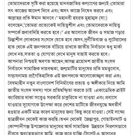
তোমাদেরকে সৃষ্টি করা হয়েছে মানবজাতির কল্যাণের জন্যই।তোমারা
সৎ কাজের আদেশ দিবে এবং অসৎ কাজে নিষেধ করবে এবং
আল্লাহর প্রতি ঈমান আনবে।” মহানবী হযরত মুহাম্মদ (সা:)
বলেছেন,”তোমরা প্রত্যেকেই দায়িত্বশীল এবং তোমাদেরকে দায়িত্ব
সম্পর্কে জবাবদিহি করতে হবে।” এর আলোকে জীবন ও সমাজ গড়ার
চিন্তাশীল লোকদের সংসদে যেতে হবে।অসৎ,দুর্নীতিবাজ ও লুটেরাদের
হাত থেকে এই জনপদকে বাঁচিয়ে রাখতে জাতীয় নির্বাচনে শুধু মার্কা
দেখে নয়,সততা ও যোগ্যতা দেখে মানুষ বাছাই করতে হবে।
আপনারা নিশ্চয়ই অবগত আছেন,আসন্ন ত্রয়োদশ জাতীয় সংসদ
নির্বাচনে সামাজিক দায়বদ্ধতা, জন্মমাটির মানুষের প্রতি মমত্ববোধ,
সম্ভাবনাময় প্রাগৈতিহাসিক এই জনপদকে আলোকোজ্জ্বল করা এবং
বৈষম্যহীন নতুন বাংলাদেশ বিনির্মাণের প্রত্যয় ও অঙ্গীকার নিয়ে আমি
জাতীয় সংসদ সদস্য পদে প্রতিদ্বন্দ্বিতা করতে চাই ।একাডেমিক ব্রাইট
ক্যারিয়ার থাকা সত্ত্বেও সরকারি চাকুরিতে না যাওয়া এবং প্রবাসে
যাওয়ার সুযোগকে উপেক্ষা করে দেশের মাটিতে জীবনযুদ্ধে অবতীর্ণ
হওয়ার একটি মাত্র কারণ মানুষের জন্য কিছু করে যাওয়া। সেই লক্ষ্যে
ছাত্রজীবন থেকেই কাজ করছি।তখন থেকেই জৈন্তাপুর, গোয়াইনঘাট ও
কোম্পানীগঞ্জ উপজেলার মানুষের আর্থ সামাজিক উন্নয়নে নিরলসভাবে
নীরবে অব্যাহতভাবে আমি কাজ করে যাচ্ছি।সিলেট-৪ আসনের