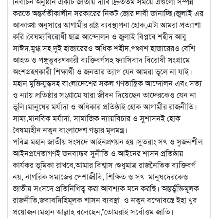
নির্বাচন অনুষ্ঠান একটি জাতীয় দাবি।দ্রুততম সময়ে এগুলো সম্পন্ন
করতে অন্তর্বর্তীকালীন সরকারের নিকট জোর দাবী জানাচ্ছি।জুলাই এর
আকাঙ্খা অনুসারে আগামীর রাষ্ট্র ব্যবস্থাপনা হোক,এটা আমরা প্রত্যাশা
করি।বৈষম্যবিরোধী ছাত্র আন্দোলন ও জুলাই বিপ্লবে শহীদ আবু
সাঈদ,মুগ্ধ সহ দুই হাজারেরও অধিক শহীদ,পঞ্চাশ হাজারেরও বেশি
আহত ও পঙ্গুত্ববরণকারী ব্যক্তিবর্গসহ ফ্যাসিবাদ বিরোধী সংগ্রামে
অংশগ্রহণকারী শিক্ষার্থী ও জনতার ত্যাগ যেন আমরা ভূলে না যাই।
মহান মুক্তিযুদ্ধসহ বাংলাদেশের সকল গণতান্ত্রিক আন্দোলন এবং সত্য
ও ন্যায় প্রতিষ্ঠার সংগ্রামে যারা জীবন দিয়েছেন তাদেরকেও যেন না
ভূলি।মানুষের মর্যাদা ও অধিকার প্রতিষ্ঠাই হোক আগামীর রাজনীতি।
সাম্য,মানবিক মর্যাদা, সামাজিক ন্যায়বিচার ও সুশাসনই হোক
বৈষম্যহীন নতুন বাংলাদেশ গড়ার মূলমন্ত্র।
পবিত্র মহান জাতীয় সংসদে আইনপ্রণয়ন হয়।সুতরাং সৎ ও সৃজনশীল
আইনপ্রণেতাগণই জনবান্ধব সুনীতি ও আইনের শাসন প্রতিষ্ঠায়
কার্যকর ভূমিকা রাখবে,আমার বিশ্বাস।শুধুমাত্র রাজনৈতিক ব্যক্তিবর্গ
নয়, নাগরিক সমাজের পেশাজীবি, শিক্ষিত ও সৎ মানুষদেরকেও
জাতীয় সংসদে প্রতিনিধিত্ব করা আবশ্যক মনে করছি। অন্তর্ভুক্তিমূলক
রাজনীতি,জবাবদিহিমূলক শাসন ব্যবস্থা ও নতুন বন্দোবস্তে ইহা খুব
প্রয়োজন।মহান আল্লাহ বলেছেন,”তোমরাই সর্বোত্তম জাতি।