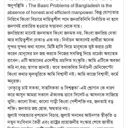
অনুপস্থিতি । The Basic Problems of Bangladesh is the
absence of honest and efficient manpower. কিন্তু যোগ্যতার
নিরিখে কিংবা বিচারে দায়িত্বশীল পদে জনপ্রতিনিধি নির্বাচিত না হলে
জনগণই প্রতারিত হওয়ার সম্ভাবনা থেকে যায়।
জনপ্রিয়তা মানেই জনবান্ধব কিংবা জনমত নয়, কিংবা জনপ্রিয় নেতা
আর দায়িত্বশীল নেতাও এক নয়। নির্বাচন আসলেই প্রার্থীরা অনেক
সুন্দর সুন্দর কথা বলেন, মিষ্টি হাসি দিয়ে মানুষকে তুষ্ট করার চেষ্টা
করেন।মানূষের মন জয় করতে নিজের সবকিছু দিয়ে প্রচেষ্ঠা অব্যাহত
রাখেন। এটি আমাদের এদেশীয় প্রচলিত সংস্কৃতি। আমি এটিকে অবজ্ঞা
করি না,বরং স্বাগত জানাই। তবে তথাকথিত নির্বাচনী মেনিফেস্টো
কিংবা কথার ফুলঝুরিতে আমি বিশ্বাসী নই। আমি কাজে বিশ্বাসী, কর্মে
অনুরক্ত।
‘নেতৃত্বে চাই সততা, সাহসিকতা ও বিশ্বস্থতা’-এই শ্লোগান কে ধারণ
করে আসুন আমরা সকলে ঐক্যবদ্ধ ভাবে সিলেট-৪ আসনকে সাজিয়ে
তুলি। কালো টাকা, কালো গাড়ী কিংবা পেশীশক্তি নয়, জনতাই বড়
শক্তি। জনতার জয় হোক, ক্ষমতার নয়।
জুলাই গণহত্যার দৃশ্যমান বিচার, জুলাই সনদের আইনগত স্বীকৃতি ও
নতুন সংবিধান তৈরী এবং রাষ্ট্রের প্রয়োজনীয় সংস্কার শেষে জাতীয়