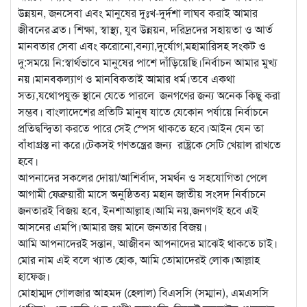
উন্নয়ন, জনসেবা এবং মানুষের দুঃখ-দুর্দশা লাঘব করাই আমার
জীবনের ব্রত। শিক্ষা, স্বাস্থ্য, যুব উন্নয়ন, দরিদ্রদের সহায়তা ও আর্ত
মানবতার সেবা এবং করোনো,বন্যা,দুর্যোগ,মহামারিসহ সংকট ও
দু:সময়ে নি:স্বার্থভাবে মানুষের পাশে দাঁড়িয়েছি।নির্বাচন আমার মুখ্য
নয়।মানবকল্যাণ ও মানবিকতাই আমার ধর্ম।তবে একথা
সত্য,যথোপযুক্ত স্থানে যেতে পারলে জনগণের জন্য অনেক কিছু করা
সম্ভব। বাংলাদেশের প্রতিটি মানুষ যাতে যেকোন পর্যায়ে নির্বাচনে
প্রতিদ্বন্দ্বিতা করতে পারে সেই স্পেস থাকতে হবে।আইন যেন তা
বাঁধাগ্রস্ত না করে।টেকসই গণতন্ত্রের জন্য রাষ্ট্রকে সেটি খেয়াল রাখতে
হবে।
আপনাদের সকলের দোয়া/আশির্বাদ, সমর্থন ও সহযোগিতা পেলে
আগামী ফেব্রুয়ারী মাসে অনুষ্ঠিতব্য মহান জাতীয় সংসদ নির্বাচনে
জনতারই বিজয় হবে, ইনশাআল্লাহ।আমি নয়,জনগণই হবে এই
আসনের এমপি।আমার জয় মানে জনতার বিজয়।
আমি আপনাদেরই সন্তান, আজীবন আপনাদের মাঝেই থাকতে চাই।
মোর নাম এই বলে খ্যাত হোক, আমি তোমাদেরই লোক।আল্লাহ
হাফেজ।
মোহাম্মদ গোলজার আহমদ (হেলাল) বিএসসি (সম্মান), এমএসসি