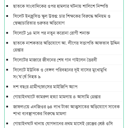
ছাতকে সাংবাদিকের ওপর হামলার ঘটনায় শালিশে নিষ্পত্তি
সিলেট ইনক্লুসিভ স্কুল উত্তপ্ত: চার শিক্ষকের বিরুদ্ধে অনিয়ম ও
স্বেচ্ছাচারিতার গুরুতর অভিযোগ
সিলেটে ১৪ মাস পর নতুন করোনা রোগী শনাক্ত
ছাতকে নাশকতার অভিযোগে আ. লীগের সভাপ‌তি আফতাব উদ্দিন
গ্রেপ্তার
সিলেটের মাজারে জীবনের শেষ গান গাইলেন ভৈরবী
সিলেটে ইউনিক ও বেঙ্গল পরিবহনের দুই বাসের মুখোমুখি
সং’ঘ’র্ষে নিহত ৯
দশ বছ‌রে গ্রামীণ‌ফো‌সের মাইজিপি অ্যাপ
গোয়াইনঘাটে কামরুল হত্যা মামলায় ৪ আসামি গ্রেপ্তার
জাফলংয়ে এনজিওর ৬৪ লাখ টাকা আত্মসাতের অভিযোগে সাবেক
শাখা ব্যবস্থাপকের বিরুদ্ধে মামলা
গোয়াইনঘাট থানায় যোগদানের প্রথম মাসেই রেঞ্জের শ্রেষ্ঠ ওসি