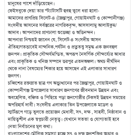
মানুষের পাশে দাঁড়িয়েছেন।
ফেইসবুকে দেয়া তার স্ট্যাটাসটি হুবহু তুলে ধরা হলো-
আমাদের প্রাণপ্রিয় সিলেট-৪ (জৈন্তাপুর, গোয়াইনঘাট ও কোম্পানীগঞ্জ)
সংসদীয় আসনের সর্বস্তরের নাগরিকবৃন্দ, আসসালামু আলাইকুম/
আদাব। আপনাদের প্রাণঢালা শুভেচ্ছা ও অভিনন্দন।
আপনারা নিশ্চয়ই জানেন যে, সিলেট-৪ সংসদীয় আসন
ঐতিহ্যগতভাবেই নান্দনিক,পর্যটন ও প্রত্নতত্ত্ব সমৃদ্ধ এক জনবহুল
জনপদ। প্রাকৃতিক সৌন্দর্যমন্ডিত, অপরূপ নৈসর্গিক সৌন্দর্য্যের আধার
এবং প্রাকৃতিক ও খনিজ সম্পদে ভরপুর এতদঅঞ্চল। অথচ দীর্ঘদিন
থেকে নানা বৈষম্যের শিকার হয়ে আসছেন এই এলাকার সাধারণ
জনগণ।
চব্বিশের রক্তস্নাত ছাত্র গণ অভ্যুত্থানের পর জৈন্তাপুর, গোয়াইনঘাট ও
কোম্পানীগঞ্জ উপজেলার সাধারণ জনগণের জীবনমান উন্নয়ন এবং
অবহেলিত, বঞ্চিত ও পিছিয়ে পড়া জনগোষ্ঠীর টেকসই উন্নয়ন সময়ের
অপরিহার্য দাবী। সংসদীয় এলাকার তিন উপজেলাকে মডেল ও
স্মার্টরূপে গড়ে তুলতে প্রয়োজন মেধাবী, সৎ, দক্ষ , সাহসী, নিষ্ঠাবান ও
দায়িত্বশীল এক স্বপ্নচারী নেতৃত্ব। যেখানে সততা ও যোগ্যতাই হবে
নেতা নির্বাচনের মূল কথা।
বাংলাদেশের মৌলিক সমস্যা হচ্ছে সৎ ও দক্ষ জনশক্তির অভাব ও