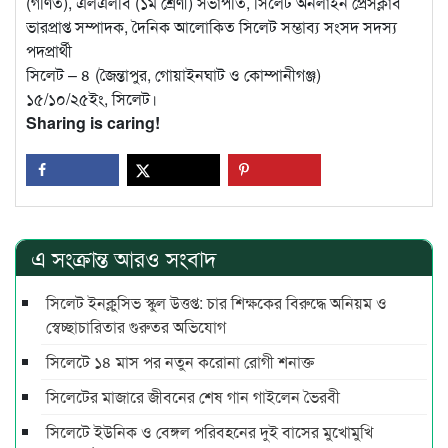
(গণিত), এলএলবি (১ম শ্রেণী) সভাপতি, সিলেট অনলাইন প্রেসক্লাব
ভারপ্রাপ্ত সম্পাদক, দৈনিক আলোকিত সিলেট সম্ভাব্য সংসদ সদস্য
পদপ্রার্থী
সিলেট – ৪ (জৈন্তাপুর, গোয়াইনঘাট ও কোম্পানীগঞ্জ)
১৫/১০/২৫ইং, সিলেট।
Sharing is caring!
এ সংক্রান্ত আরও সংবাদ
সিলেট ইনক্লুসিভ স্কুল উত্তপ্ত: চার শিক্ষকের বিরুদ্ধে অনিয়ম ও
স্বেচ্ছাচারিতার গুরুতর অভিযোগ
সিলেটে ১৪ মাস পর নতুন করোনা রোগী শনাক্ত
সিলেটের মাজারে জীবনের শেষ গান গাইলেন ভৈরবী
সিলেটে ইউনিক ও বেঙ্গল পরিবহনের দুই বাসের মুখোমুখি