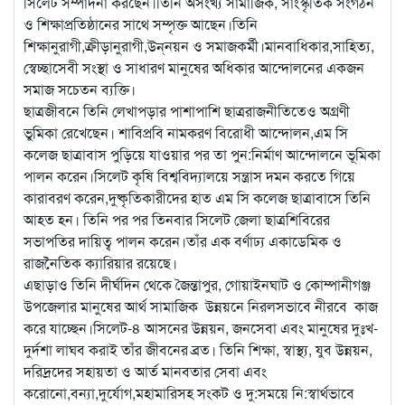
সিলেট সম্পাদনা করছেন।তিনি অসংখ্য সামাজিক, সাংস্কৃতিক সংগঠন
ও শিক্ষাপ্রতিষ্ঠানের সাথে সম্পৃক্ত আছেন।তিনি
শিক্ষানুরাগী,ক্রীড়ানুরাগী,উন্
নয়ন ও সমাজকর্মী।মানবাধিকার,সাহিত্য,
স্বেচ্ছাসেবী সংস্থা ও সাধারণ মানুষের অধিকার আন্দোলনের একজন
সমাজ সচেতন ব্যক্তি।
ছাত্রজীবনে তিনি লেখাপড়ার পাশাপাশি ছাত্ররাজনীতিতেও অগ্রণী
ভুমিকা রেখেছেন। শাবিপ্রবি নামকরণ বিরোধী আন্দোলন,এম সি
কলেজ ছাত্রাবাস পুড়িয়ে যাওয়ার পর তা পুন:নির্মাণ আন্দোলনে ভূমিকা
পালন করেন।সিলেট কৃষি বিশ্ববিদ্যালয়ে সন্ত্রাস দমন করতে গিয়ে
কারাবরণ করেন,দুষ্কৃতিকারীদের হাত এম সি কলেজ ছাত্রাবাসে তিনি
আহত হন। তিনি পর পর তিনবার সিলেট জেলা ছাত্রশিবিরের
সভাপতির দায়িত্ব পালন করেন।তাঁর এক বর্ণাঢ্য একাডেমিক ও
রাজনৈতিক ক্যারিয়ার রয়েছে।
এছাড়াও তিনি দীর্ঘদিন থেকে জৈন্তাপুর, গোয়াইনঘাট ও কোম্পানীগঞ্জ
উপজেলার মানুষের আর্থ সামাজিক উন্নয়নে নিরলসভাবে নীরবে কাজ
করে যাচ্ছেন।সিলেট-৪ আসনের উন্নয়ন, জনসেবা এবং মানুষের দুঃখ-
দুর্দশা লাঘব করাই তাঁর জীবনের ব্রত। তিনি শিক্ষা, স্বাস্থ্য, যুব উন্নয়ন,
দরিদ্রদের সহায়তা ও আর্ত মানবতার সেবা এবং
করোনো,বন্যা,দুর্যোগ,মহামারিসহ সংকট ও দু:সময়ে নি:স্বার্থভাবে