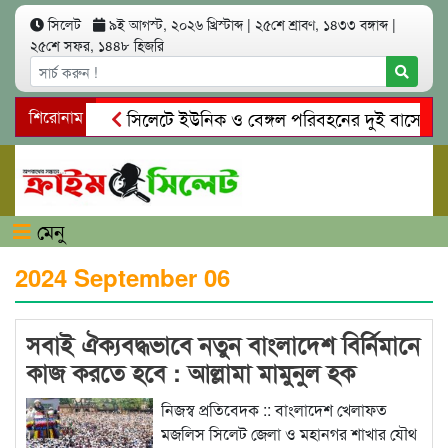
সিলেট
৯ই আগস্ট, ২০২৬ খ্রিস্টাব্দ
|
২৫শে শ্রাবণ, ১৪৩৩ বঙ্গাব্দ
|
২৫শে সফর, ১৪৪৮ হিজরি
ইলেন ভৈরবী
শিরোনাম
সিলেটে ইউনিক ও বেঙ্গল পরিবহনের দুই বাসের মুখো
মাদকাসক্ত রিমালকে গ্রেপ্তারের দাবি স্থানীয়দের
গোয়াইনঘাটে আলি
মেনু
2024 September 06
সবাই ঐক্যবদ্ধভাবে নতুন বাংলাদেশ বির্নিমানে
কাজ করতে হবে : আল্লামা মামুনুল হক
নিজস্ব প্রতিবেদক :: বাংলাদেশ খেলাফত
মজলিস সিলেট জেলা ও মহানগর শাখার যৌথ