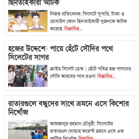
ছিনতাইকারী আটক
নিজস্ব প্রতিবেদক: সিলেটে সুপারি, টাকা ও
মোবাইল ফোন ছিনতাইকারী দুজনকে আটক
করেছে
বিস্তারিত...
হজের উদ্দেশ্যে পায়ে হেঁটে সৌদির পথে
সিলেটের সাগর
ক্রাইম সিলেট ডেস্ক :: হেঁটে পবিত্র হজ পালনের
সৌদি আরবের পথে রওনা
বিস্তারিত...
রাতারগুলে বন্ধুদের সাথে ভ্রমনে এসে কিশোর
নিখোঁজ
আফজালুর রহমান চৌধুরী: সিলেটের
রাতারগুল সোয়াম ফরেস্ট ভ্রমণে এসে এক
পর্যটক নিখোঁজ
বিস্তারিত...