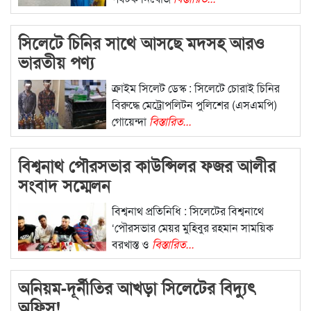
সিলেটে চিনির সাথে আসছে মদসহ আরও
ভারতীয় পণ্য
ক্রাইম সিলেট ডেস্ক : সিলেটে চোরাই চিনির
বিরুদ্ধে মেট্রোপলিটন পুলিশের (এসএমপি)
গোয়েন্দা
বিস্তারিত...
বিশ্বনাথ পৌরসভার কাউন্সিলর ফজর আলীর
সংবাদ সম্মেলন
বিশ্বনাথ প্রতিনিধি : সিলেটের বিশ্বনাথে
‘পৌরসভার মেয়র মুহিবুর রহমান সাময়িক
বরখাস্ত ও
বিস্তারিত...
অনিয়ম-দূর্নীতির আখড়া সিলেটের বিদ্যুৎ
অফিস!