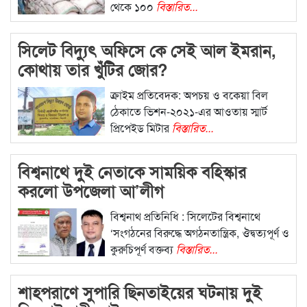
থেকে ১০০
বিস্তারিত...
সিলেট বিদ্যুৎ অফিসে কে সেই আল ইমরান,
কোথায় তার খুঁটির জোর?
ক্রাইম প্রতিবেদক: অপচয় ও বকেয়া বিল
ঠেকাতে ভিশন-২০২১-এর আওতায় স্মার্ট
প্রিপেইড মিটার
বিস্তারিত...
বিশ্বনাথে দুই নেতাকে সাময়িক বহিস্কার
করলো উপজেলা আ’লীগ
বিশ্বনাথ প্রতিনিধি : সিলেটের বিশ্বনাথে
‘সংগঠনের বিরুদ্ধে অগঠনতান্ত্রিক, ঔদ্বত্যপূর্ণ ও
কুরুচিপূর্ণ বক্তব্য
বিস্তারিত...
শাহপরাণে সুপারি ছিনতাইয়ের ঘটনায় দুই