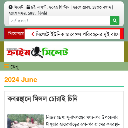
সিলেট
৯ই আগস্ট, ২০২৬ খ্রিস্টাব্দ
|
২৫শে শ্রাবণ, ১৪৩৩ বঙ্গাব্দ
|
২৫শে সফর, ১৪৪৮ হিজরি
শিরোনাম
সিলেটে ইউনিক ও বেঙ্গল পরিবহনের দুই বাসের মুখোম
গোয়াইনঘাটে প্রেমের ফাঁদে তরুণী পাচার: মাদকাসক্ত র
মেনু
2024 June
কবরস্থানে মিলল চোরাই চিনি
নিজস্ব ডেস্ক: সুনামগঞ্জের মধ্যনগর উপজেলার
টাঙ্গুয়ার হাওরপাড়ের রূপনগর গ্রামের কবরস্থান