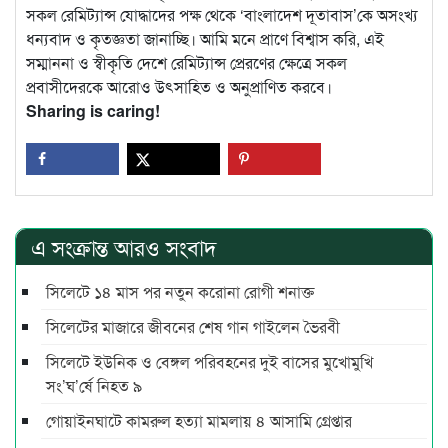
সকল রেমিট্যান্স যোদ্ধাদের পক্ষ থেকে ‘বাংলাদেশ দূতাবাস’কে অসংখ্য
ধন্যবাদ ও কৃতজ্ঞতা জানাচ্ছি। আমি মনে প্রাণে বিশ্বাস করি, এই
সম্মাননা ও স্বীকৃতি দেশে রেমিট্যান্স প্রেরণের ক্ষেত্রে সকল
প্রবাসীদেরকে আরোও উৎসাহিত ও অনুপ্রাণিত করবে।
Sharing is caring!
এ সংক্রান্ত আরও সংবাদ
সিলেটে ১৪ মাস পর নতুন করোনা রোগী শনাক্ত
সিলেটের মাজারে জীবনের শেষ গান গাইলেন ভৈরবী
সিলেটে ইউনিক ও বেঙ্গল পরিবহনের দুই বাসের মুখোমুখি
সং’ঘ’র্ষে নিহত ৯
গোয়াইনঘাটে কামরুল হত্যা মামলায় ৪ আসামি গ্রেপ্তার