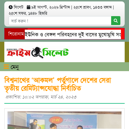
সিলেট
৯ই আগস্ট, ২০২৬ খ্রিস্টাব্দ
|
২৫শে শ্রাবণ, ১৪৩৩ বঙ্গাব্দ
|
২৫শে সফর, ১৪৪৮ হিজরি
সিলেটে ইউনিক ও বেঙ্গল পরিবহনের দুই বাসের মুখোমুখি সং’ঘ’র্ষে 
শিরোনাম
গোয়াইনঘাটে প্রেমের ফাঁদে তরুণী পাচার: মাদকাসক্ত রিমালকে গ্রেপ্তার
মেনু
বিশ্বনাথের ‘আকমল’ পর্তুগালে দেশের সেরা
তৃতীয় রেমিট্যান্সযোদ্ধা নির্বাচিত
প্রকাশিত: ১০:০২ অপরাহ্ণ, মার্চ ২৪, ২০২৩