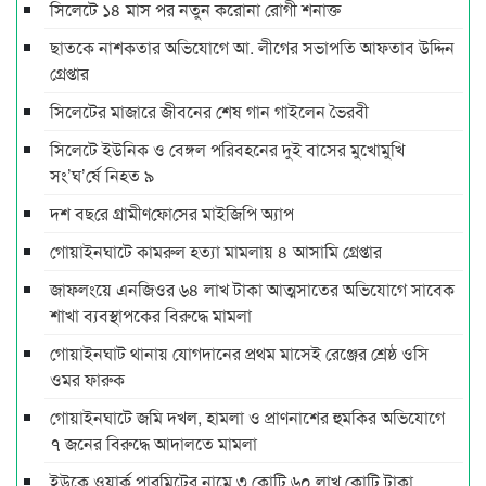
সিলেটে ১৪ মাস পর নতুন করোনা রোগী শনাক্ত
ছাতকে নাশকতার অভিযোগে আ. লীগের সভাপ‌তি আফতাব উদ্দিন
গ্রেপ্তার
সিলেটের মাজারে জীবনের শেষ গান গাইলেন ভৈরবী
সিলেটে ইউনিক ও বেঙ্গল পরিবহনের দুই বাসের মুখোমুখি
সং’ঘ’র্ষে নিহত ৯
দশ বছ‌রে গ্রামীণ‌ফো‌সের মাইজিপি অ্যাপ
গোয়াইনঘাটে কামরুল হত্যা মামলায় ৪ আসামি গ্রেপ্তার
জাফলংয়ে এনজিওর ৬৪ লাখ টাকা আত্মসাতের অভিযোগে সাবেক
শাখা ব্যবস্থাপকের বিরুদ্ধে মামলা
গোয়াইনঘাট থানায় যোগদানের প্রথম মাসেই রেঞ্জের শ্রেষ্ঠ ওসি
ওমর ফারুক
গোয়াইনঘাটে জমি দখল, হামলা ও প্রাণনাশের হুমকির অভিযোগে
৭ জনের বিরুদ্ধে আদালতে মামলা
ইউকে ওয়ার্ক পারমিটের নামে ৩ কোটি ৬০ লাখ কোটি টাকা