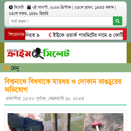
সিলেট
৭ই আগস্ট, ২০২৬ খ্রিস্টাব্দ
|
২৩শে শ্রাবণ, ১৪৩৩ বঙ্গাব্দ
|
২৩শে সফর, ১৪৪৮ হিজরি
সং’ঘ’র্ষে নিহত ৯
শিরোনাম
ইউকে ওয়ার্ক পারমিটের নামে ৩ কোটি ৬০ লাখ ক
ে গ্রেপ্তারের দাবি স্থানীয়দের
গোয়াইনঘাটে আলিম উদ্দিনের নেতৃ
মেনু
বিশ্বনাথে বিধবাকে মারধর ও দোকান ভাঙচুরের
অভিযোগ
প্রকাশিত: ১১:৫০ পূর্বাহ্ণ, ফেব্রুয়ারি ২৮, ২০২৩