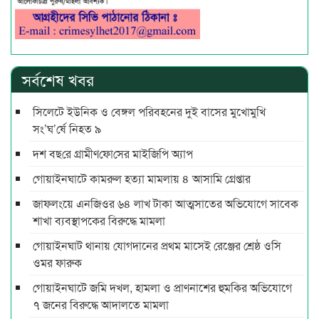
সর্বশেষ খবর
সিলেটে ইউনিক ও বেঙ্গল পরিবহনের দুই বাসের মুখোমুখি
সং’ঘ’র্ষে নিহত ৯
দশ বছ‌রে গ্রামীণ‌ফো‌সের মাইজিপি অ্যাপ
গোয়াইনঘাটে কামরুল হত্যা মামলায় ৪ আসামি গ্রেপ্তার
জাফলংয়ে এনজিওর ৬৪ লাখ টাকা আত্মসাতের অভিযোগে সাবেক
শাখা ব্যবস্থাপকের বিরুদ্ধে মামলা
গোয়াইনঘাট থানায় যোগদানের প্রথম মাসেই রেঞ্জের শ্রেষ্ঠ ওসি
ওমর ফারুক
গোয়াইনঘাটে জমি দখল, হামলা ও প্রাণনাশের হুমকির অভিযোগে
৭ জনের বিরুদ্ধে আদালতে মামলা