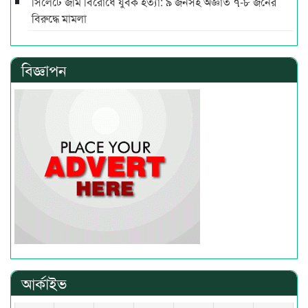
সিলেটে জমি বিরোধে যুবক হত্যা: ৯ জনসহ অজ্ঞাত ৭-৮ জনের
বিরুদ্ধে মামলা
বিজ্ঞাপন
আর্কাইভ