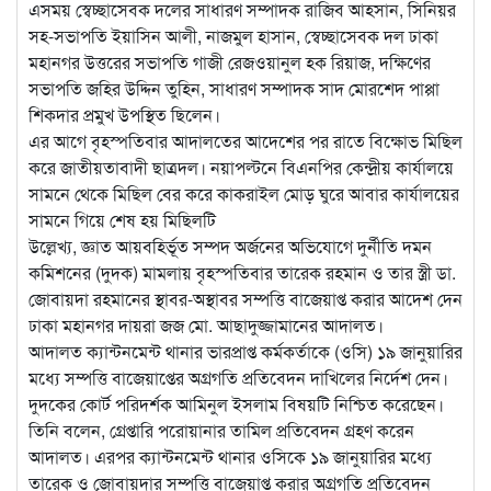
এসময় স্বেচ্ছাসেবক দলের সাধারণ সম্পাদক রাজিব আহসান, সিনিয়র
সহ-সভাপতি ইয়াসিন আলী, নাজমুল হাসান, স্বেচ্ছাসেবক দল ঢাকা
মহানগর উত্তরের সভাপতি গাজী রেজওয়ানুল হক রিয়াজ, দক্ষিণের
সভাপতি জহির উদ্দিন তুহিন, সাধারণ সম্পাদক সাদ মোরশেদ পাপ্পা
শিকদার প্রমুখ উপস্থিত ছিলেন।
এর আগে বৃহস্পতিবার আদালতের আদেশের পর রাতে বিক্ষোভ মিছিল
করে জাতীয়তাবাদী ছাত্রদল। নয়াপল্টনে বিএনপির কেন্দ্রীয় কার্যালয়ে
সামনে থেকে মিছিল বের করে কাকরাইল মোড় ঘুরে আবার কার্যালয়ের
সামনে গিয়ে শেষ হয় মিছিলটি
উল্লেখ্য, জ্ঞাত আয়বহির্ভূত সম্পদ অর্জনের অভিযোগে দুর্নীতি দমন
কমিশনের (দুদক) মামলায় বৃহস্পতিবার তারেক রহমান ও তার স্ত্রী ডা.
জোবায়দা রহমানের স্থাবর-অস্থাবর সম্পত্তি বাজেয়াপ্ত করার আদেশ দেন
ঢাকা মহানগর দায়রা জজ মো. আছাদুজ্জামানের আদালত।
আদালত ক্যান্টনমেন্ট থানার ভারপ্রাপ্ত কর্মকর্তাকে (ওসি) ১৯ জানুয়ারির
মধ্যে সম্পত্তি বাজেয়াপ্তের অগ্রগতি প্রতিবেদন দাখিলের নির্দেশ দেন।
দুদকের কোর্ট পরিদর্শক আমিনুল ইসলাম বিষয়টি নিশ্চিত করেছেন।
তিনি বলেন, গ্রেপ্তারি পরোয়ানার তামিল প্রতিবেদন গ্রহণ করেন
আদালত। এরপর ক্যান্টনমেন্ট থানার ওসিকে ১৯ জানুয়ারির মধ্যে
তারেক ও জোবায়দার সম্পত্তি বাজেয়াপ্ত করার অগ্রগতি প্রতিবেদন