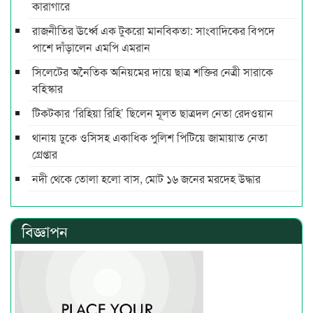
কারাগারে
রাজনীতির ঊর্ধ্বে এক টুকরো মানবিকতা: সাংবাদিকের বিপদে
পাশে দাঁড়ালেন এমপি এমরান
সিলেটের অনৈতিক অনিয়মের দায়ে ছাত্র শক্তির নেত্রী সারাকে
বহিস্কার
টিকটকার ‘রিহিয়া রিহি’ ছিলেন মূলত ছাত্রদল নেতা রেদওয়ান
থানায় ঢুকে ওসিসহ একাধিক পুলিশ পিটিয়ে জামায়াত নেতা
গ্রেপ্তার
নদী থেকে তোলা হলো বাস, মোট ১৬ জনের মরদেহ উদ্ধার
বিজ্ঞাপন