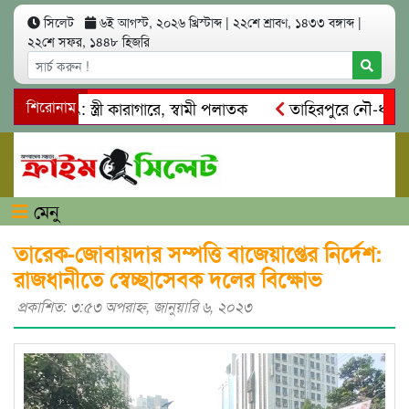
সিলেট
৬ই আগস্ট, ২০২৬ খ্রিস্টাব্দ
|
২২শে শ্রাবণ, ১৪৩৩ বঙ্গাব্দ
|
২২শে সফর, ১৪৪৮ হিজরি
্মসাৎ: স্ত্রী কারাগারে, স্বামী পলাতক
শিরোনাম
তাহিরপুরে নৌ-ধর্মঘট প্র
কদের মারধর
নগরীতে কোটি টাকার সম্পত্তি দখলের চেষ্টা: গ্রেফতা
মেনু
তারেক-জোবায়দার সম্পত্তি বাজেয়াপ্তের নির্দেশ:
রাজধানীতে স্বেচ্ছাসেবক দলের বিক্ষোভ
প্রকাশিত: ৩:৫৩ অপরাহ্ণ, জানুয়ারি ৬, ২০২৩