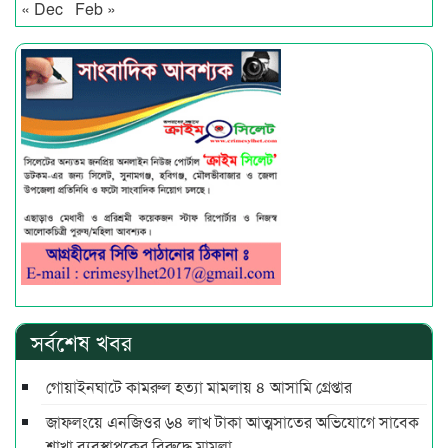
« Dec
Feb »
সর্বশেষ খবর
গোয়াইনঘাটে কামরুল হত্যা মামলায় ৪ আসামি গ্রেপ্তার
জাফলংয়ে এনজিওর ৬৪ লাখ টাকা আত্মসাতের অভিযোগে সাবেক
শাখা ব্যবস্থাপকের বিরুদ্ধে মামলা