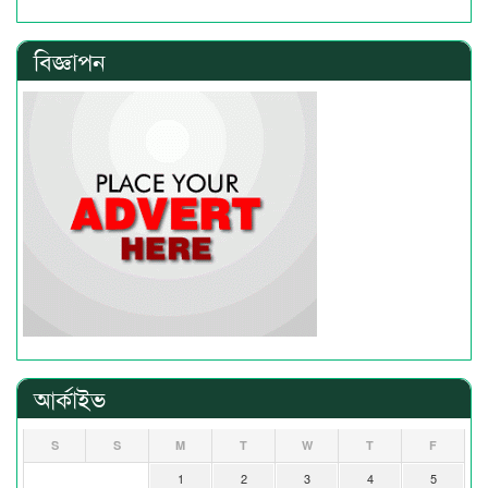
বিজ্ঞাপন
আর্কাইভ
S
S
M
T
W
T
F
1
2
3
4
5