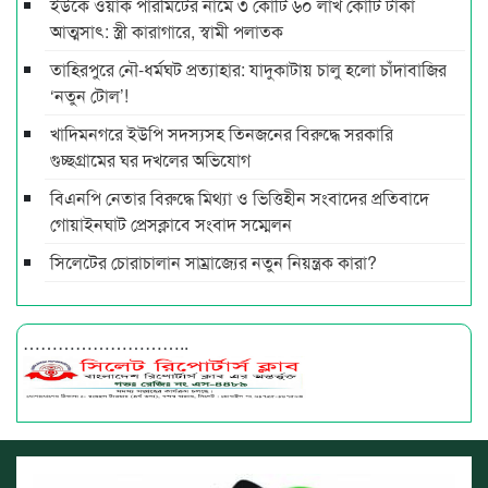
ইউকে ওয়ার্ক পারমিটের নামে ৩ কোটি ৬০ লাখ কোটি টাকা
আত্মসাৎ: স্ত্রী কারাগারে, স্বামী পলাতক
তাহিরপুরে নৌ-ধর্মঘট প্রত্যাহার: যাদুকাটায় চালু হলো চাঁদাবাজির
‘নতুন টোল’!
খাদিমনগরে ইউপি সদস্যসহ তিনজনের বিরুদ্ধে সরকারি
গুচ্ছগ্রামের ঘর দখলের অভিযোগ
বিএনপি নেতার বিরুদ্ধে মিথ্যা ও ভিত্তিহীন সংবাদের প্রতিবাদে
গোয়াইনঘাট প্রেসক্লাবে সংবাদ সম্মেলন
সিলেটের চোরাচালান সাম্রাজ্যের নতুন নিয়ন্ত্রক কারা?
………………………..