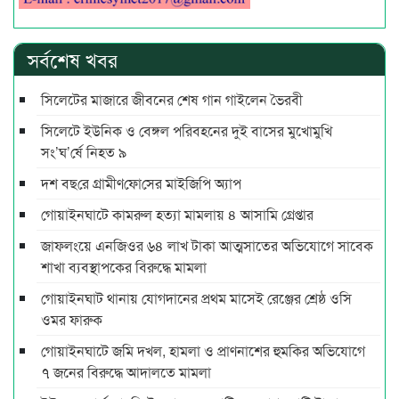
সর্বশেষ খবর
সিলেটের মাজারে জীবনের শেষ গান গাইলেন ভৈরবী
সিলেটে ইউনিক ও বেঙ্গল পরিবহনের দুই বাসের মুখোমুখি
সং’ঘ’র্ষে নিহত ৯
দশ বছ‌রে গ্রামীণ‌ফো‌সের মাইজিপি অ্যাপ
গোয়াইনঘাটে কামরুল হত্যা মামলায় ৪ আসামি গ্রেপ্তার
জাফলংয়ে এনজিওর ৬৪ লাখ টাকা আত্মসাতের অভিযোগে সাবেক
শাখা ব্যবস্থাপকের বিরুদ্ধে মামলা
গোয়াইনঘাট থানায় যোগদানের প্রথম মাসেই রেঞ্জের শ্রেষ্ঠ ওসি
ওমর ফারুক
গোয়াইনঘাটে জমি দখল, হামলা ও প্রাণনাশের হুমকির অভিযোগে
৭ জনের বিরুদ্ধে আদালতে মামলা