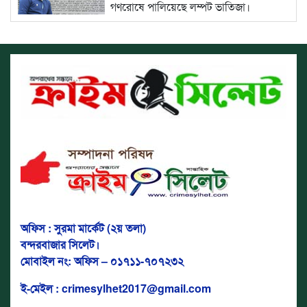
গণরোষে পালিয়েছে লম্পট ভাতিজা।
বিস্তারিত...
অফিস : সুরমা মার্কেট (২য় তলা)
বন্দরবাজার সিলেট।
মোবাইল নং: অফিস – ০১৭১১-৭০৭২৩২
ই-মেইল : crimesylhet2017@gmail.com