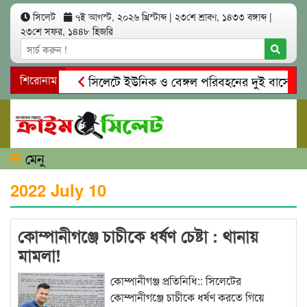
সিলেট
৭ই আগস্ট, ২০২৬ খ্রিস্টাব্দ
|
২৩শে শ্রাবণ, ১৪৩৩ বঙ্গাব্দ
|
২৩শে সফর, ১৪৪৮ হিজরি
ইলেন ভৈরবী
শিরোনাম
সিলেটে ইউনিক ও বেঙ্গল পরিবহনের দুই বাসের মুখো
 মাদকাসক্ত রিমালকে গ্রেপ্তারের দাবি স্থানীয়দের
গোয়াইনঘাটে আলি
মেনু
2022 July 10
কোম্পানীগঞ্জে চাচীকে ধর্ষণ চেষ্টা : থানায়
মামলা!
কোম্পানীগঞ্জ প্রতিনিধি:: সিলেটের
কোম্পানীগঞ্জে চাচীকে ধর্ষণ করতে গিয়ে