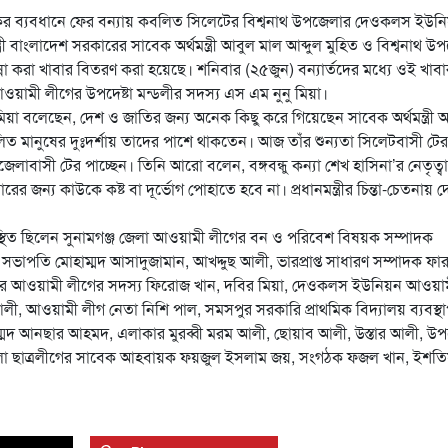
কের ব্যবধানে ফের বন্যায় কবলিত সিলেটের বিশ্বনাথ উপজেলার দেওকলস ইউন
ন্ত্রী বাংলাদেশ সরকারের সাবেক অর্থমন্ত্রী আবুল মাল আব্দুল মুহিত ও বিশ্বনাথ উ
না করা খাবার বিতরণ করা হয়েছে। শনিবার (২৫জুন) বন্যার্তদের মধ্যে ওই খাবা
ামী লীগের উপদেষ্টা মন্ডলীর সদস্য এস এম নুনু মিয়া।
িয়া বলেছেন, দেশ ও জাতির জন্য অনেক কিছু করে গিয়েছেন সাবেক অর্থমন্ত্রী 
লিত মানুষের দুঃদর্শায় তাদের পাশে থাকতেন। আজ তাঁর শুন্যতা সিলেটবাসী টের
াবাসী টের পাচ্ছেন। তিনি আরো বলেন, বঙ্গবন্ধু কন্যা শেখ হাসিনা’র নেতৃত্ব
ের জন্য কাউকে কষ্ট বা দূর্ভোগ পোহাতে হবে না। প্রধানমন্ত্রীর চিন্তা-চেতনায় 
উপস্থিত ছিলেন সুনামগঞ্জ জেলা আওয়ামী লীগের বন ও পরিবেশ বিষয়ক সম্পাদক
 সভাপতি মোহাম্মদ আসাদুজামান, আখদ্দুছ আলী, ভারপ্রাপ্ত সাধারণ সম্পাদক ফা
 পৌর আওয়ামী লীগের সদস্য ফিরোজ খান, দবির মিয়া, দেওকলস ইউনিয়ন আওয়া
ী, আওয়ামী লীগ নেতা নিশি পাল, সমসপুর সরকারি প্রাথমিক বিদ্যালয় ব্যবস্থ
্মদ আনছার আহমদ, এলাকার মুরব্বী মরম আলী, ছোয়াব আলী, উস্তার আলী, উ
উপজেলা ছাত্রলীগের সাবেক আহবায়ক ফয়জুল ইসলাম জয়, সংগঠক ফজল খান, ইশত