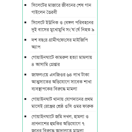
সিলেটের মাজারে জীবনের শেষ গান
গাইলেন ভৈরবী
সিলেটে ইউনিক ও বেঙ্গল পরিবহনের
দুই বাসের মুখোমুখি সং’ঘ’র্ষে নিহত ৯
দশ বছ‌রে গ্রামীণ‌ফো‌সের মাইজিপি
অ্যাপ
গোয়াইনঘাটে কামরুল হত্যা মামলায়
৪ আসামি গ্রেপ্তার
জাফলংয়ে এনজিওর ৬৪ লাখ টাকা
আত্মসাতের অভিযোগে সাবেক শাখা
ব্যবস্থাপকের বিরুদ্ধে মামলা
গোয়াইনঘাট থানায় যোগদানের প্রথম
মাসেই রেঞ্জের শ্রেষ্ঠ ওসি ওমর ফারুক
গোয়াইনঘাটে জমি দখল, হামলা ও
প্রাণনাশের হুমকির অভিযোগে ৭
জনের বিরুদ্ধে আদালতে মামলা