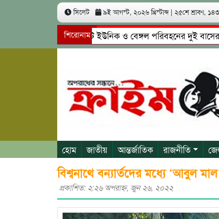
সিলেট
৯ই আগস্ট, ২০২৬ খ্রিস্টাব্দ
|
২৫শে শ্রাবণ, ১৪৩৩
সিলেটে ইউনিক ও বেঙ্গল পরিবহনের দুই বাসের মুখোমুখ
শিরোনাম
গোয়াইনঘাটে প্রেমের ফাঁদে তরুণী পাচার: মাদকাসক্ত রিম
হোম
জাতীয়
আন্তর্জাতিক
রাজনীতি
জে
বিশ্বনাথে বন্যার্তদের মধ্যে ‘আবুল মা
প্রকাশিত: ২:২৬ অপরাহ্ণ, জুন ২৬, ২০২২