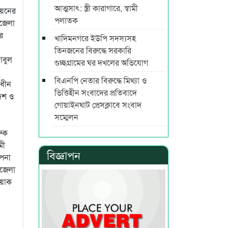
আত্মসাৎ: স্ত্রী কারাগারে, স্বামী
িয়নের
পলাতক
পজেলা
র
খাদিমনগরে ইউপি সদস্যসহ
তিনজনের বিরুদ্ধে সরকারি
আবুল
গুচ্ছগ্রামের ঘর দখলের অভিযোগ
বিএনপি নেতার বিরুদ্ধে মিথ্যা ও
াধীন
ভিত্তিহীন সংবাদের প্রতিবাদে
দেশ ও
গোয়াইনঘাট প্রেসক্লাবে সংবাদ
সম্মেলন
রুক
মী
বিজ্ঞাপন
াপনা
পজেলা
িয়াক