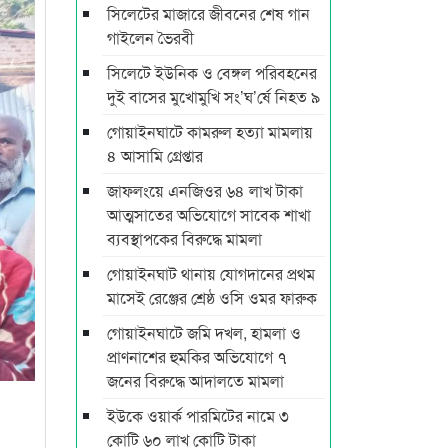
সিলেটের মাজারে জীবনের শেষ গান
গাইলেন ভৈরবী
সিলেটে ইউনিক ও বেঙ্গল পরিবহনের
দুই বাসের মুখোমুখি সং’ঘ’র্ষে নিহত ৯
গোয়াইনঘাটে কামরুল হত্যা মামলায়
৪ আসামি গ্রেপ্তার
জাফলংয়ে এনজিওর ৬৪ লাখ টাকা
আত্মসাতের অভিযোগে সাবেক শাখা
ব্যবস্থাপকের বিরুদ্ধে মামলা
গোয়াইনঘাট থানায় যোগদানের প্রথম
মাসেই রেঞ্জের শ্রেষ্ঠ ওসি ওমর ফারুক
গোয়াইনঘাটে জমি দখল, হামলা ও
প্রাণনাশের হুমকির অভিযোগে ৭
জনের বিরুদ্ধে আদালতে মামলা
ইউকে ওয়ার্ক পারমিটের নামে ৩
কোটি ৬০ লাখ কোটি টাকা