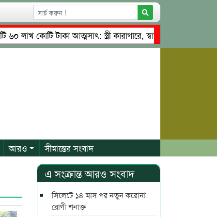
খ কোটি টাকা আত্মসাৎ: স্ত্রী কারাগারে, স্বামী পলাতক
তাহিরপুরে
তৃত্বে চাঁদাবাজি ও শ্রমিকদের মারধর
নগরীতে কোটি টাকার সম্পত
আরও
সীমান্তের সংবাদ
এ সংক্রান্ত আরও সংবাদ
সিলেটে ১৪ মাস পর নতুন করোনা
রোগী শনাক্ত