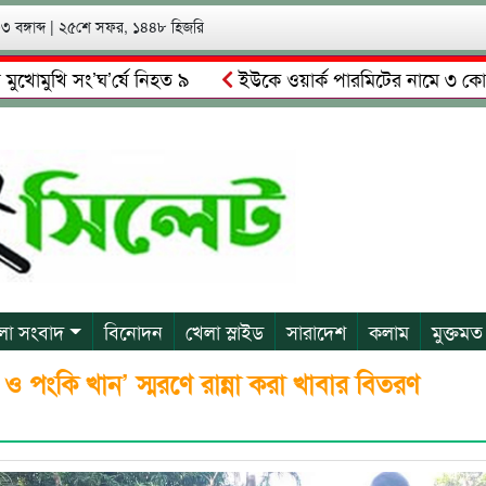
 বঙ্গাব্দ
|
২৫শে সফর, ১৪৪৮ হিজরি
ি সং’ঘ’র্ষে নিহত ৯
ইউকে ওয়ার্ক পারমিটের নামে ৩ কোটি ৬০ লা
ালকে গ্রেপ্তারের দাবি স্থানীয়দের
গোয়াইনঘাটে আলিম উদ্দিনের নে
লা সংবাদ
বিনোদন
খেলা স্লাইড
সারাদেশ
কলাম
মুক্তমত
ল ও পংকি খান’ স্মরণে রান্না করা খাবার বিতরণ