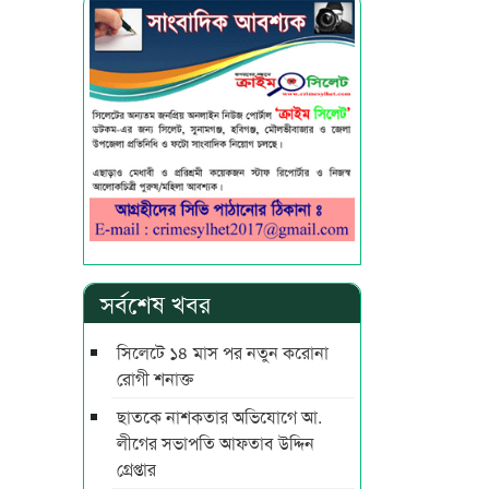
সর্বশেষ খবর
সিলেটে ১৪ মাস পর নতুন করোনা
রোগী শনাক্ত
ছাতকে নাশকতার অভিযোগে আ.
লীগের সভাপ‌তি আফতাব উদ্দিন
গ্রেপ্তার