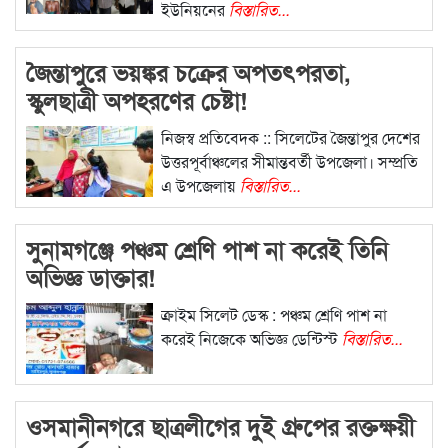
ইউনিয়নের
বিস্তারিত...
জৈন্তাপুরে ভয়ঙ্কর চক্রের অপতৎপরতা,
স্কুলছাত্রী অপহরণের চেষ্টা!
নিজস্ব প্রতিবেদক :: সিলেটের জৈন্তাপুর দেশের
উত্তরপূর্বাঞ্চলের সীমান্তবর্তী উপজেলা। সম্প্রতি
এ উপজেলায়
বিস্তারিত...
সুনামগঞ্জে পঞ্চম শ্রেণি পাশ না করেই তিনি
অভিজ্ঞ ডাক্তার!
ক্রাইম সিলেট ডেস্ক : পঞ্চম শ্রেণি পাশ না
করেই নিজেকে অভিজ্ঞ ডেন্টিস্ট
বিস্তারিত...
ওসমানীনগরে ছাত্রলীগের দুই গ্রুপের রক্তক্ষয়ী