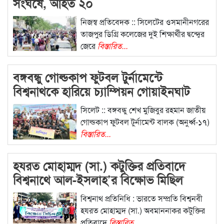
সংঘর্ষে, আহত ২০
নিজস্ব প্রতিবেদক :: সিলেটের ওসমানীনগরের
তাজপুর ডিগ্রি কলেজের দুই শিক্ষার্থীর দ্বন্দ্বের
জেরে
বিস্তারিত...
বঙ্গবন্ধু গোল্ডকাপ ফুটবল টুর্নামেন্টে
বিশ্বনাথকে হারিয়ে চ্যাম্পিয়ন গোয়াইনঘাট
সিলেট :: বঙ্গবন্ধু শেখ মুজিবুর রহমান জাতীয়
গোল্ডকাপ ফুটবল টুর্নামেন্ট বালক (অনুর্ধ্ব-১৭)
বিস্তারিত...
হযরত মোহাম্মদ (সা.) কটুক্তির প্রতিবাদে
বিশ্বনাথে আল-ইসলাহ’র বিক্ষোভ মিছিল
বিশ্বনাথ প্রতিনিধি : ভারতে সম্প্রতি বিশ্বনবী
হযরত মোহাম্মদ (সা.) অবমাননাকর কটুক্তির
প্রতিবাদে
বিস্তারিত...