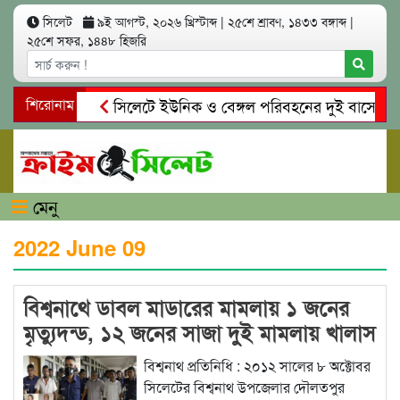
সিলেট
৯ই আগস্ট, ২০২৬ খ্রিস্টাব্দ
|
২৫শে শ্রাবণ, ১৪৩৩ বঙ্গাব্দ
|
২৫শে সফর, ১৪৪৮ হিজরি
শিরোনাম
সিলেটে ইউনিক ও বেঙ্গল পরিবহনের দুই বাসের মুখো
গোয়াইনঘাটে প্রেমের ফাঁদে তরুণী পাচার: মাদকাসক্ত র
মেনু
2022 June 09
বিশ্বনাথে ডাবল মাডারের মামলায় ১ জনের
মৃত্যুদন্ড, ১২ জনের সাজা দুই মামলায় খালাস
পেলেন ৪২ জন
বিশ্বনাথ প্রতিনিধি : ২০১২ সালের ৮ অক্টোবর
সিলেটের বিশ্বনাথ উপজেলার দৌলতপুর