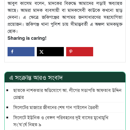
আবুল কাসেম বলেন, মাদকের বিরুদ্ধে আমাদের লড়াই অব্যাহত
আছে। আমরা মাদক ব্যবসায়ী বা মাদকসেবী কাউকে কখনো ছাড়
দেবনা। এ ক্ষেত্রে জকিগঞ্জের আপামর জনসাধারণের সহযোগিতা
প্রয়োজন। জকিগঞ্জ থানা পুলিশ চায় সীমান্তবর্তী এ অঞ্চল মাদকমুক্ত
হোক।
Sharing is caring!
এ সংক্রান্ত আরও সংবাদ
ছাতকে নাশকতার অভিযোগে আ. লীগের সভাপ‌তি আফতাব উদ্দিন
গ্রেপ্তার
সিলেটের মাজারে জীবনের শেষ গান গাইলেন ভৈরবী
সিলেটে ইউনিক ও বেঙ্গল পরিবহনের দুই বাসের মুখোমুখি
সং’ঘ’র্ষে নিহত ৯