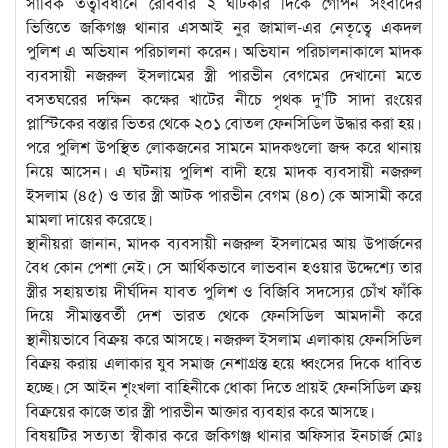
সার্বিক তত্বাবধানে রোববার ২ ঘটিকার দিকে গোপন সংবাদের
ভিত্তিতে জকিগঞ্জ থানার এসআই নুর জামাল-এর নেতৃত্বে একদল
পুলিশ এ অভিযান পরিচালনা করেন। অভিযান পরিচালনাকালে মাদক
ব্যবসায়ী নজরুল ইসলামের স্ত্রী পারভীন বেগমের দেখানো মতে
বসতঘরের দক্ষিন কক্ষের খাটের নীচে পৃথক দু’টি সাদা রংয়ের
প্লাস্টিকের বস্তার ভিতর থেকে ২০১ বোতল ফেনসিডিল উদ্ধার করা হয়।
পরে পুলিশ উপস্থিত লোকজনের সামনে মাদকগুলো জব্দ করে থানায়
নিয়ে আসেন। এ ঘটনায় পুলিশ বাদী হয়ে মাদক ব্যবসায়ী নজরুল
ইসলাম (৪৫) ও তার স্ত্রী আটক পারভীন বেগম (৪০) কে আসামী করে
মামলা দায়ের করেছে।
স্থানীয়রা জানান, মাদক ব্যবসায়ী নজরুল ইসলামের আয় উপার্জনের
বৈধ কোন পেশা নেই। সে আর্থিকভাবে লাভবান হওয়ার উদ্দেশ্যে তার
স্ত্রীর সহায়তায় দীর্ঘদিন যাবত পুলিশ ও বিজিবি সদস্যের চোঁখ ফাঁকি
দিয়ে সীমান্তবর্তী দেশ ভারত থেকে ফেনসিডিল আমদানী করে
স্থানীয়ভাবে বিক্রয় করে আসছে। নজরুল ইসলাম এলাকায় ফেনসিডিল
বিক্রয় করায় এলাকার যুব সমাজ নেশাগ্রস্ত হয়ে ধ্বংসের দিকে ধাবিত
হচ্ছে। সে আইন শৃংখলা বাহিনীকে ধোকা দিতে প্রায়ই ফেনসিডিল ক্রয়
বিক্রয়ের কাজে তার স্ত্রী পারভীন আক্তার ব্যবহার করে আসছে।
বিষয়টির সত্যতা স্বীকার করে জকিগঞ্জ থানার অফিসার ইনচার্জ মোঃ