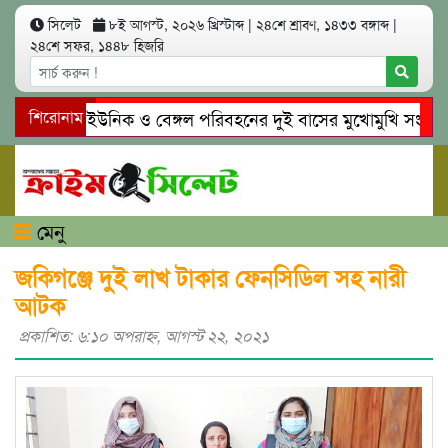
সিলেট
৮ই আগস্ট, ২০২৬ খ্রিস্টাব্দ
|
২৪শে শ্রাবণ, ১৪৩৩ বঙ্গাব্দ
|
২৪শে সফর, ১৪৪৮ হিজরি
সিলেটে ইউনিক ও বেঙ্গল পরিবহনের দুই বাসের মুখোমুখি সং’ঘ’র্ষে 
শিরোনাম
গোয়াইনঘাটে প্রেমের ফাঁদে তরুণী পাচার: মাদকাসক্ত রিমালকে গ্রেপ্তা
মেনু
জকিগঞ্জে দুই লাখ টাকার ফেনসিডিল সহ নারী
আটক
প্রকাশিত: ৬:১০ অপরাহ্ণ, আগস্ট ২২, ২০২১