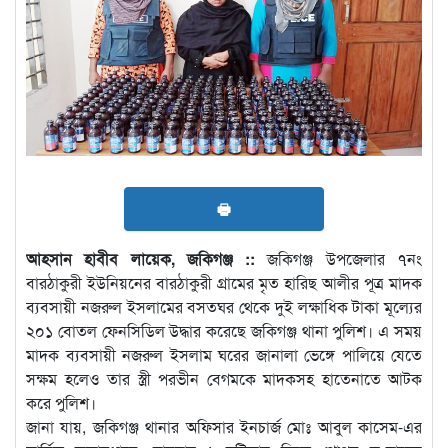
🖶
আহসান হাবীব লায়েক, জকিগঞ্জ ::
জকিগঞ্জ উপজেলার ৭নং
বারঠাকুরী ইউনিয়নের বারঠাকুরী গ্রামের মৃত হারিছ আলীর পূত্র মাদক
ব্যবসায়ী নজরুল ইসলামের বসতঘর থেকে দুই লক্ষাধিক টাকা মূল্যের
২০১ বোতল ফেনসিডিল উদ্ধার করেছে জকিগঞ্জ থানা পুলিশ। এ সময়
মাদক ব্যবসায়ী নজরুল ইসলাম ঘরের জানালা ভেঙ্গে পালিয়ে যেতে
সক্ষম হলেও তার স্ত্রী পরভীন বেগমকে মাদকসহ হাতেনাতে আটক
করে পুলিশ।
জানা যায়, জকিগঞ্জ থানার অফিসার ইনচার্জ মোঃ আবুল কাসেম-এর