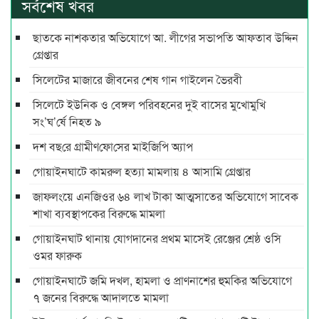
সর্বশেষ খবর
ছাতকে নাশকতার অভিযোগে আ. লীগের সভাপ‌তি আফতাব উদ্দিন
গ্রেপ্তার
সিলেটের মাজারে জীবনের শেষ গান গাইলেন ভৈরবী
সিলেটে ইউনিক ও বেঙ্গল পরিবহনের দুই বাসের মুখোমুখি
সং’ঘ’র্ষে নিহত ৯
দশ বছ‌রে গ্রামীণ‌ফো‌সের মাইজিপি অ্যাপ
গোয়াইনঘাটে কামরুল হত্যা মামলায় ৪ আসামি গ্রেপ্তার
জাফলংয়ে এনজিওর ৬৪ লাখ টাকা আত্মসাতের অভিযোগে সাবেক
শাখা ব্যবস্থাপকের বিরুদ্ধে মামলা
গোয়াইনঘাট থানায় যোগদানের প্রথম মাসেই রেঞ্জের শ্রেষ্ঠ ওসি
ওমর ফারুক
গোয়াইনঘাটে জমি দখল, হামলা ও প্রাণনাশের হুমকির অভিযোগে
৭ জনের বিরুদ্ধে আদালতে মামলা