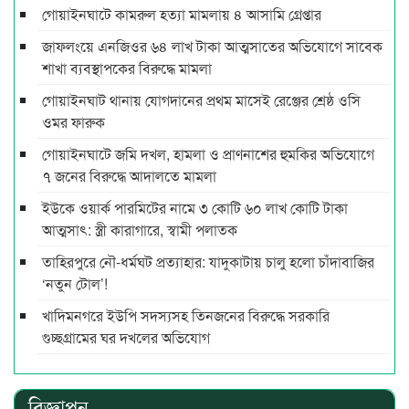
গোয়াইনঘাটে কামরুল হত্যা মামলায় ৪ আসামি গ্রেপ্তার
জাফলংয়ে এনজিওর ৬৪ লাখ টাকা আত্মসাতের অভিযোগে সাবেক
শাখা ব্যবস্থাপকের বিরুদ্ধে মামলা
গোয়াইনঘাট থানায় যোগদানের প্রথম মাসেই রেঞ্জের শ্রেষ্ঠ ওসি
ওমর ফারুক
গোয়াইনঘাটে জমি দখল, হামলা ও প্রাণনাশের হুমকির অভিযোগে
৭ জনের বিরুদ্ধে আদালতে মামলা
ইউকে ওয়ার্ক পারমিটের নামে ৩ কোটি ৬০ লাখ কোটি টাকা
আত্মসাৎ: স্ত্রী কারাগারে, স্বামী পলাতক
তাহিরপুরে নৌ-ধর্মঘট প্রত্যাহার: যাদুকাটায় চালু হলো চাঁদাবাজির
‘নতুন টোল’!
খাদিমনগরে ইউপি সদস্যসহ তিনজনের বিরুদ্ধে সরকারি
গুচ্ছগ্রামের ঘর দখলের অভিযোগ
বিজ্ঞাপন