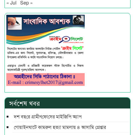
« Jul
Sep »
সর্বশেষ খবর
দশ বছ‌রে গ্রামীণ‌ফো‌সের মাইজিপি অ্যাপ
গোয়াইনঘাটে কামরুল হত্যা মামলায় ৪ আসামি গ্রেপ্তার