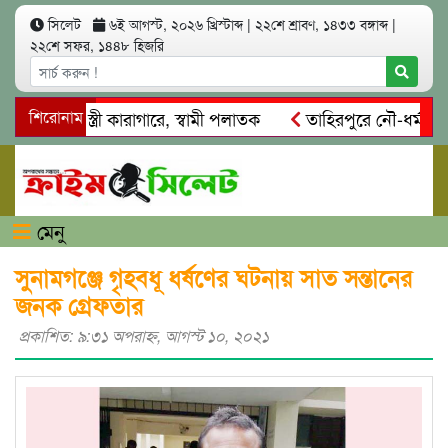
সিলেট
৬ই আগস্ট, ২০২৬ খ্রিস্টাব্দ
|
২২শে শ্রাবণ, ১৪৩৩ বঙ্গাব্দ
|
২২শে সফর, ১৪৪৮ হিজরি
মসাৎ: স্ত্রী কারাগারে, স্বামী পলাতক
শিরোনাম
তাহিরপুরে নৌ-ধর্মঘট প্রত
ের মারধর
নগরীতে কোটি টাকার সম্পত্তি দখলের চেষ্টা: গ্রেফতার
মেনু
সুনামগঞ্জে গৃহবধূ ধর্ষণের ঘটনায় সাত সন্তানের
জনক গ্রেফতার
প্রকাশিত: ৯:৩১ অপরাহ্ণ, আগস্ট ১০, ২০২১