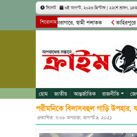
সিলেট
৬ই আগস্ট, ২০২৬ খ্রিস্টাব্দ
|
২২শে শ্রাবণ, ১৪৩৩
কা আত্মসাৎ: স্ত্রী কারাগারে, স্বামী পলাতক
শিরোনাম
তাহিরপুরে নৌ-ধর্ম
শ্রমিকদের মারধর
নগরীতে কোটি টাকার সম্পত্তি দখলের চেষ্টা: গ্
হোম
জাতীয়
আন্তর্জাতিক
রাজনীতি
জে
পরীমনিকে বিলাসবহুল গাড়ি উপহার, য
প্রকাশিত: ৭:০৮ অপরাহ্ণ, আগস্ট ৯, ২০২১