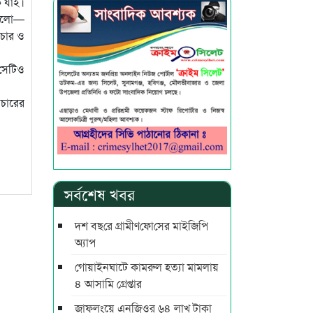
ে যাই।
াগুলো—
িচার ও
সেটিও
চারের
সর্বশেষ খবর
দশ বছ‌রে গ্রামীণ‌ফো‌সের মাইজিপি
অ্যাপ
গোয়াইনঘাটে কামরুল হত্যা মামলায়
৪ আসামি গ্রেপ্তার
জাফলংয়ে এনজিওর ৬৪ লাখ টাকা