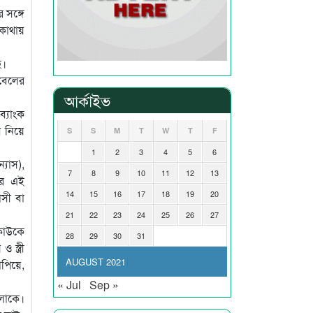
 সঙ্গে
কোথায়
ে।
ুবেলের
আর্কাইভ
ব্যাংক
 নিয়ে
S
S
M
T
W
T
F
1
2
3
4
5
6
্যাস),
7
8
9
10
11
12
13
-এর এই
14
15
16
17
18
19
20
াসী বা
21
22
23
24
25
26
27
 কাউকে
28
29
30
31
স্ত্রী
AUGUST 2021
পিয়ে,
« Jul
Sep »
ুলোকে।