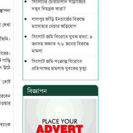
সিলেটের চোরাচালান সাম্রাজ্যের
নতুন নিয়ন্ত্রক কারা?
্থাপনা
লালপুর ফাঁড়ি ইনচার্জের বিরুদ্ধে
ই দেখা
মাসোয়ার নেয়ার অভিযোগ
সিলেটে জমি বিরোধে যুবক হত্যা: ৯
 তিনি।
জনসহ অজ্ঞাত ৭-৮ জনের বিরুদ্ধে
মামলা
চারের।
 গাড়ি
সিলেটে জমি-সংক্রান্ত বিরোধে
নে উঠে
প্রতিপক্ষের হামলায় যুবকের মৃত্যু
ি ‘বোট
বিজ্ঞাপন
পারবেন
যাওয়ার
ব্যাংক