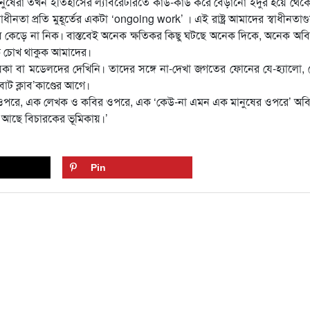
রা তখন ইতিহাসের ল্যাবরেটরিতে কাঁউ-কাঁউ করে বেড়ানো ইঁদুর হয়ে থেক
্বাধীনতা প্রতি মুহূর্তের একটা ‘ongoing work’ । এই রাষ্ট্র আমাদের স্বাধীনত
বে কেড়ে না নিক। বাস্তবেই অনেক ক্ষতিকর কিছু ঘটছে অনেক দিকে, অনেক অব
ে চোখ থাকুক আমাদের।
বা মডেলদের দেখিনি। তাদের সঙ্গে না-দেখা জগতের ফোনের যে-হ্যালো, 
ট ক্লাব’কাণ্ডের আগে।
র ওপরে, এক লেখক ও কবির ওপরে, এক ‘কেউ-না এমন এক মানুষের ওপরে’ অবি
ু আছে বিচারকের ভূমিকায়।’
Pin