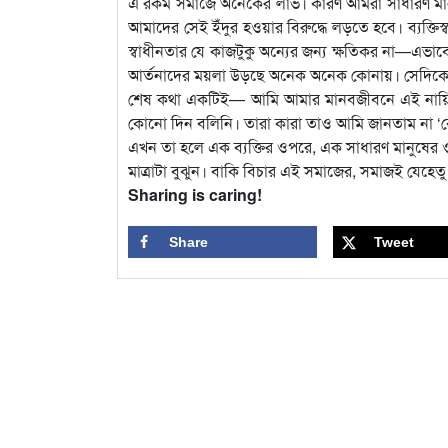
এ রকম সমাজে অনেকের লাভ। কারণ আমরা সাধারণ মানুষে
আমাদের সেই ইঁদুর হওয়ার বিরুদ্ধে লড়তে হবে। ব্যক্তিস
স্বাধীনতার যে কাজটুকু অন্যের জন্য ক্ষতিকর না—এভা
আর্তনাদের ময়লা উড়ছে অনেক অনেক কোনায়। সেদিক
শেষ কথা একটিই— আমি আমার মানবজীবনে এই নায়িকা 
কোনো দিন বলিনি। তারা কারা তাও আমি জানতাম না ‘বো
এখন তা হলে এক ব্যক্তির ওপরে, এক সাধারণ মানুষে
মাত্রাটা বুঝুন। বাকি বিচার এই সমাজের, সমাজই যেহেত
Sharing is caring!
Share
Tweet