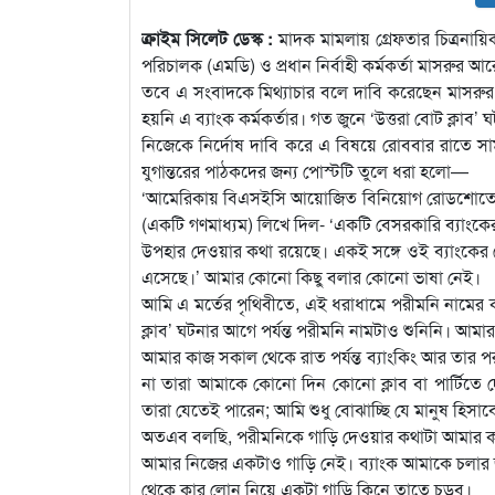
ক্রাইম সিলেট ডেস্ক :
মাদক মামলায় গ্রেফতার চিত্রনায়ি
পরিচালক (এমডি) ও প্রধান নির্বাহী কর্মকর্তা মাসরুর
তবে এ সংবাদকে মিথ্যাচার বলে দাবি করেছেন মাসরুর
হয়নি এ ব্যাংক কর্মকর্তার। গত জুনে ‘উত্তরা বোট ক্লাব’ 
নিজেকে নির্দোষ দাবি করে এ বিষয়ে রোববার রাতে সা
যুগান্তরের পাঠকদের জন্য পোস্টটি তুলে ধরা হলো—
‘আমেরিকায় বিএসইসি আয়োজিত বিনিয়োগ রোডশোতে অ
(একটি গণমাধ্যম) লিখে দিল- ‘একটি বেসরকারি ব্যাংকের
উপহার দেওয়ার কথা রয়েছে। একই সঙ্গে ওই ব্যাংকের
এসেছে।’ আমার কোনো কিছু বলার কোনো ভাষা নেই।
আমি এ মর্তের পৃথিবীতে, এই ধরাধামে পরীমনি নামের 
ক্লাব’ ঘটনার আগে পর্যন্ত পরীমনি নামটাও শুনিনি। আম
আমার কাজ সকাল থেকে রাত পর্যন্ত ব্যাংকিং আর তার পর
না তারা আমাকে কোনো দিন কোনো ক্লাব বা পার্টিতে দেখ
তারা যেতেই পারেন; আমি শুধু বোঝাচ্ছি যে মানুষ হি
অতএব বলছি, পরীমনিকে গাড়ি দেওয়ার কথাটা আমার কা
আমার নিজের একটাও গাড়ি নেই। ব্যাংক আমাকে চলার জন্য
থেকে কার লোন নিয়ে একটা গাড়ি কিনে তাতে চড়ব।