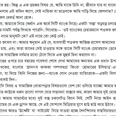
়। কিন্তু এ এক ভয়ঙ্কর বিষয় যে, আমি যাকে চিনি না, জীবনে যার বা যাদের
ম জানলাম এই কদিন আগে, সেই নায়িকা বা মডেলকে আমি গাড়ি দিয়ে ফেললাম? 
কল রেকর্ড আনা হোক।
আমাকে নিয়ে (অর্থাৎ এক অর্থে সিটি ব্যাংক নিয়ে) একটা ‘সস্তা’ ষড়যন্ত্র চলছ
ের নামটা পর্যন্ত লিখতে পারেনি। লিখেছে— ‘ওই ব্যাংকের চেয়ারম্যান শওকত র
ল নামে মানুষটা কে? এই নামে তো কেউ নেই।
কত রুবেল না। আমার অনুমান এই যে, ব্যবসায়ী শওকত আজিজ রাসেল আমাদের 
চায়, এবং তারা তাদের সেই চাওয়ার সঙ্গে তাকে সিটি ব্যাংক চেয়ারম্যান ভেবে
ক সামাজিক নর্দমার মধ্যে ঠেলে দিতে এক মুহুর্ত দ্বিধা করলেন না।
যাকাণ্ডের ওপরে চার বছরের গবেষণা শেষে লেখা আমাদের অন্যতম এক প্রধান উপন
লেখকের, বাংলায় ‘ফ্রানৎস কাফকা গল্পসমগ্র’ কিংবা ‘হোমারের ইলিয়াড’
া, যা দিয়ে তিনি নিজের জন্য—ব্যাংক লোন নেওয়া ব্যতিরেকে—একটা বিল
 বাদই দিন।
ি বিষয় ও সামাজিক বোঝাপড়ার বিষয়গুলো বেশ তো গুলিয়ে যাচ্ছে! আমার
আমার কাউকে ধরুন ভালো লাগল (যার সম্ভাবনা বাস্তবে কম, কারণ আমার দুই মেয়ে ও 
মার সামর্থ্যের মধ্যে দুই বক্স চকলেটও কিনে দিই, সেটি নিয়ে আইন ছা
মের যে-এক ড্রাগন আছে, সে এই সোশ্যাল মিডিয়ার যুগে হাউ হাউ করে উঠবে।
আইনের আরও ‘ঊর্ধ্বেই’ বা ‘বাইরেই’ নিয়ে যাওয়া হচ্ছে দৈনন্দিনের বাছবিচারগ