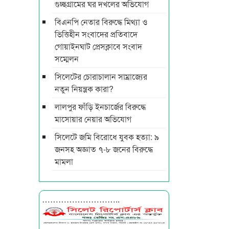
গুচ্ছগ্রামের ঘর দখলের অভিযোগ
বিএনপি নেতার বিরুদ্ধে মিথ্যা ও
ভিত্তিহীন সংবাদের প্রতিবাদে
গোয়াইনঘাট প্রেসক্লাবে সংবাদ
সম্মেলন
সিলেটের চোরাচালান সাম্রাজ্যের
নতুন নিয়ন্ত্রক কারা?
লালপুর ফাঁড়ি ইনচার্জের বিরুদ্ধে
মাসোয়ার নেয়ার অভিযোগ
সিলেটে জমি বিরোধে যুবক হত্যা: ৯
জনসহ অজ্ঞাত ৭-৮ জনের বিরুদ্ধে
মামলা
………………………..