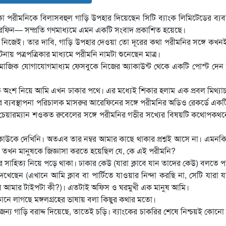
কা পরীমনিকে বিলাসবহুল গাড়ি উপহার দিয়েছেন সিটি ব্যাংক লিমিটেডের ব্যবস
 আরেফিন— সম্প্রতি গণমাধ্যমে এমন একটি সংবাদ প্রকাশিত হয়েছে।
 নিজেই। তার দাবি, গাড়ি উপহার দেওয়া তো দূরের কথা পরীমনির সঙ্গে কখন
ঘটনায় পত্রপত্রিকার মাধ্যমে পরীমনি নামটা শুনেছেন মাত্র।
মাজিক যোগাযোগমাধ্যম ফেসবুকে নিজের অ্যাকাউন্ট থেকে একটি পোস্ট দেন
ংশ নিয়ে আমি এখন ঢাকার পথে। এর মধ্যেই শিকার হলাম এক প্রবল মিথ্যা
 ব্যবস্থাপনা পরিচালক মাসরুর আরেফিনের সঙ্গে পরীমনির অডিও রেকর্ডে একটি
 চেয়ারম্যান শওকত রুবেলের সঙ্গে পরীমনির গভীর সখ্যের বিষয়টি কথোপকথ
কাউকে দেখিনি। অতএব তার নম্বর আমার কাছে থাকার প্রশ্নই আসে না। এমনক
ার তখন মানুষকে জিজ্ঞাসা করতে হয়েছিল যে, কে এই পরীমনি?
 সাহিত্য নিয়ে পড়ে থাকা। ঢাকার কেউ (যারা ক্লাবে যান তাদের কেউ) বলতে 
েছেন (এখানে আমি ক্লাব বা পার্টিতে যাওয়ার নিন্দা করছি না, সেটি যারা 
সাবে আমার টাইপটা কী?)। এতটাই অফিস ও ঘরমুখী এক মানুষ আমি।
নে লাগছে মঙ্গলগ্রহের ভাষায় বলা কিছুর কথার মতো।
 গাড়ি বরাদ্দ দিয়েছে, তাতেই চড়ি। ব্যাংকের চাকরির শেষে নিশ্চয়ই কোনো 