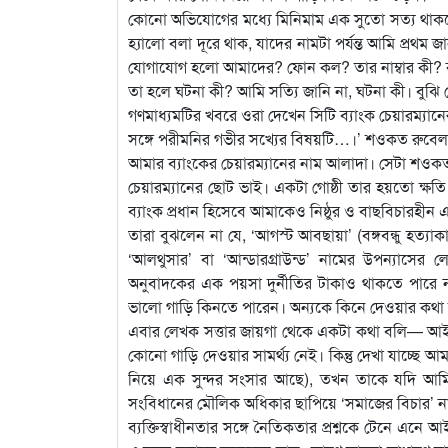
কোনো অভিযোগের মধ্যে মিনিমাম এক সুতো সত্য থাকতে হয
হ্যালো বলা দূরে থাক, যাদের নামটা পর্যন্ত আমি প্রথ
যোগাযোগ হলো আমাদের? ফোন কল? তার নাম্বার কী? 
তা হলে ঘটনা কী? আমি সত্যি জানি না, ঘটনা কী। বুঝি যে, 
গণমাধ্যমটির খবরে ওরা দেখেন সিটি ব্যাংক চেয়ারম্যান
সঙ্গে পরীমনির গভীর সখ্যের বিষয়টি…।’ শওকত রুবে
আমার ব্যাংকের চেয়ারম্যানের নাম আলাদা। সেটা শও
চেয়ারম্যানের ছোট ভাই। একটা গোষ্ঠী তার হয়তো ক্ষতি 
ব্যাংক প্রধান হিসেবে আমাকেও নিষ্ঠুর ও বাছবিচারহীন এ
তারা বুঝলেন না যে, ‘আগস্ট আবছায়া’ (বঙ্গবন্ধু হত্
‘আলথুসার’ বা ‘আন্ডারগ্রাউন্ড’ নামের উপন্যাসের 
অনুবাদকের এক পয়সা দুর্নীতির টাকাও থাকতে পারে ন
ভালো গাড়ি কিনতে পারেন। অন্যকে কিনে দেওয়ার কথা
এবার লেখক সত্তার জায়গা থেকে একটা কথা বলি— আইন
কোনো গাড়ি দেওয়ার সামর্থ্য নেই। কিন্তু দেখা যাচ্ছে 
নিয়ে এক সুন্দর সংসার আছে), তখন তাকে যদি আমি আ
সংবিধানের মৌলিক অধিকার ছাপিয়ে ‘সমাজের বিচার’ না
ব্যক্তিস্বাধীনতার সঙ্গে নৈতিকতার প্রশ্নকে টেনে এনে 