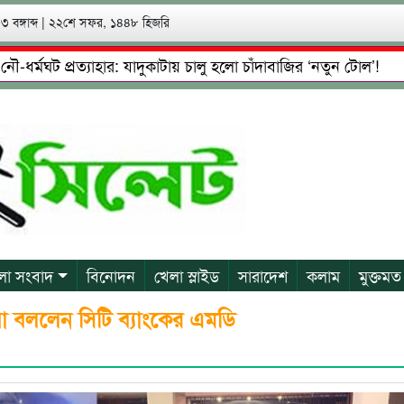
 বঙ্গাব্দ
|
২২শে সফর, ১৪৪৮ হিজরি
ঘট প্রত্যাহার: যাদুকাটায় চালু হলো চাঁদাবাজির ‘নতুন টোল’!
সিলেট
রেফতারের পর জামিনে মূক্ত রাসেল, আতঙ্কে পরিবার
প্রেম, প্রতার
লা সংবাদ
বিনোদন
খেলা স্লাইড
সারাদেশ
কলাম
মুক্তমত
া বললেন সিটি ব্যাংকের এমডি