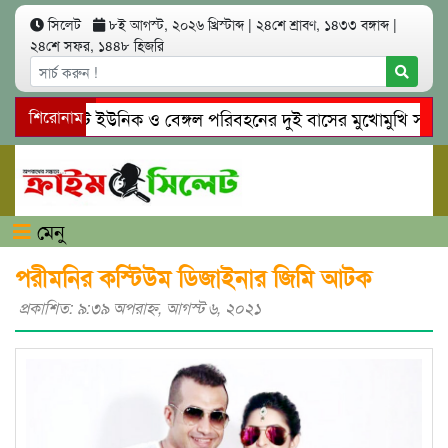
সিলেট
৮ই আগস্ট, ২০২৬ খ্রিস্টাব্দ
|
২৪শে শ্রাবণ, ১৪৩৩ বঙ্গাব্দ
|
২৪শে সফর, ১৪৪৮ হিজরি
সিলেটে ইউনিক ও বেঙ্গল পরিবহনের দুই বাসের মুখোমুখি সং’ঘ’র্ষ
শিরোনাম
গোয়াইনঘাটে প্রেমের ফাঁদে তরুণী পাচার: মাদকাসক্ত রিমালকে গ্রেপ্ত
মেনু
পরীমনির কস্টিউম ডিজাইনার জিমি আটক
প্রকাশিত: ৯:৩৯ অপরাহ্ণ, আগস্ট ৬, ২০২১