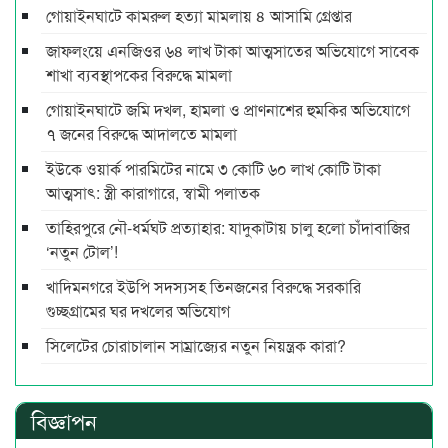
গোয়াইনঘাটে কামরুল হত্যা মামলায় ৪ আসামি গ্রেপ্তার
জাফলংয়ে এনজিওর ৬৪ লাখ টাকা আত্মসাতের অভিযোগে সাবেক
শাখা ব্যবস্থাপকের বিরুদ্ধে মামলা
গোয়াইনঘাটে জমি দখল, হামলা ও প্রাণনাশের হুমকির অভিযোগে
৭ জনের বিরুদ্ধে আদালতে মামলা
ইউকে ওয়ার্ক পারমিটের নামে ৩ কোটি ৬০ লাখ কোটি টাকা
আত্মসাৎ: স্ত্রী কারাগারে, স্বামী পলাতক
তাহিরপুরে নৌ-ধর্মঘট প্রত্যাহার: যাদুকাটায় চালু হলো চাঁদাবাজির
‘নতুন টোল’!
খাদিমনগরে ইউপি সদস্যসহ তিনজনের বিরুদ্ধে সরকারি
গুচ্ছগ্রামের ঘর দখলের অভিযোগ
সিলেটের চোরাচালান সাম্রাজ্যের নতুন নিয়ন্ত্রক কারা?
বিজ্ঞাপন