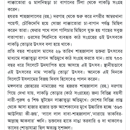
লাক্কাতোরা ও মালনিছড়া চা বাগানের টিলা থেকে লাকড়ি সংগ্রহ
করেন।
হযরত শাহজালালের (রহ.) দরগাহ থেকে শুরু করে নগরীর আম্বরখানা
পয়েন্ট, চৌকিদেখি হয়ে সোজা লাক্কাতোরা চা-বাগান পর্যন্ত মিছিল
করেন তারা। ফেরার পথে লাল গালিচার মিছিলে যুক্ত হয় গাছের সবুজ
লতাপাতা। ওরসের শিরনিতে ব্যবহৃত কাঠ সংগ্রহের ওই উৎসবকে
লাকড়ি তোড়ার উৎসব বলা হয়ে থাকে।
প্রতি বছর শাওয়াল মাসের ২৬ তারিখ শাহজালাল ভক্তরা উৎসবের
মাধ্যমে লাক্কাতুড়া বাগান অভিমুখে কাঠ সংগ্রহ করতে যান। প্রায় ৭০০
বছর ধরে সিলেটে উদযাপিত হয়ে আসছে এই উৎসব। স্থানীয়ভাবে
এই উৎসবের নাম ‘লাকড়ি তোড়া’ উৎসব। অনেকে এই দিনকে
সিলেটে ইসলামের বিজয় দিবস হিসেবেও পালন করেন।
মঙ্গলবার জোহরের নামাজের পর হজরত শাহজালাল (রহ.) দরগায়
গিয়ে দেখা যায়, লাকড়ি তোড়ার (কাঠ সংগ্রহের) জন্য বিভিন্ন বয়সী
নারী-পুরুষ ও শিশু ছুটছেন লাক্কাতুড়া অভিমুখে। দেশের বিভিন্ন প্রান্ত
থেকে আসা হাজার হাজার ভক্ত আশেকানের মুখে উচ্চারিত হচ্ছে ‘৩৬০
আউলিয়া কী-জয়’, ‘লালে লাল বাবা-শাহজালাল’,‘নারায়ে তাকবির-
আল্লাহু আকবার’ ধ্বনি। ভক্তদের হাতে নাঙা তরবারি ও দা থাকলেও
তাদের শোভাযাত্রা ছিল অত্যন্ত সুশৃঙ্খল।