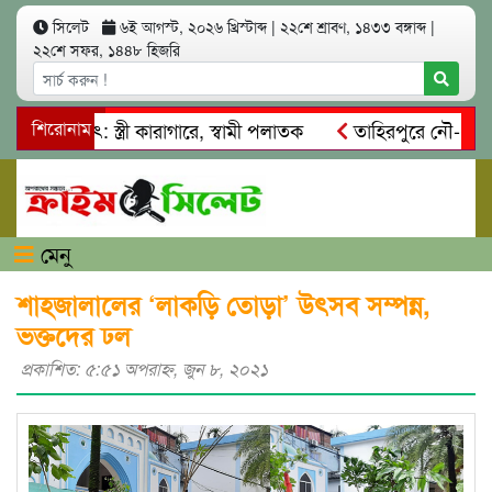
সিলেট
৬ই আগস্ট, ২০২৬ খ্রিস্টাব্দ
|
২২শে শ্রাবণ, ১৪৩৩ বঙ্গাব্দ
|
২২শে সফর, ১৪৪৮ হিজরি
ত্মসাৎ: স্ত্রী কারাগারে, স্বামী পলাতক
শিরোনাম
তাহিরপুরে নৌ-ধর্মঘট প্
কদের মারধর
নগরীতে কোটি টাকার সম্পত্তি দখলের চেষ্টা: গ্রেফত
মেনু
শাহজালালের ‘লাকড়ি তোড়া’ উৎসব সম্পন্ন,
ভক্তদের ঢল
প্রকাশিত: ৫:৫১ অপরাহ্ণ, জুন ৮, ২০২১