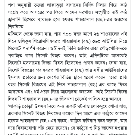
প্রথা অনুযায়ী ভক্তরা লাক্কাতুড়া বাগানের নির্দিষ্ট টিলায় গিয়ে কাঠ
সংগ্রহ করে আসরের পর ফিরে আসেন দরগায়। সংগৃহীত এই কাঠ
জ্বালানি হিসেবে ব্যবহৃত হবে হযরত শাহজালাল (রহ.)-এর ওরসের
শিরনিতে।
ইতিহাস থেকে জানা যায়, প্রায় ৭০০ বছর আগে ২৬ শাওয়ালের এই
দিনে ওলিকুল শিরোমণি হযরত শাহজালাল (রহ.) ৩৬০ আউলিয়া নিয়ে
সিলেটে পদার্পণ করেন। ওইদিনই তিনি জালিম রাজা গৌড়গোবিন্দকে
পরাজিত করে সিলেট বিজয় করেন। তাই এদিনটিকে অনেকেই
সিলেটে ইসলামের বিজয় দিবস হিসেবেও পালন করেন। জানা যায়,
সিলেট বিজয়ের পর হযরত শাহজালাল (রহ.) তার সঙ্গীয় আউলিয়াদের
ইসলাম প্রচারের জন্য দেশের বিভিন্ন স্থানে প্রেরণ করেন। তারা প্রতি
বছর সিলেট বিজয়ের এই দিনে শাহজালাল (রহ.)-এর কাছে ফিরে
আসতেন এবং ধর্ম প্রচার নিয়ে আলোচনা করতেন। তাই সিলেট বিজয়
দিবসটি শাহজালাল (রহ.)-এর জীবদ্দশা থেকেই পালিত হয়ে আসছে।
‘লাকড়ি তোড়া’ উৎসব নিয়ে অন্য একটি ঘটনাও লোকমুখে শোনা যায়,
একবার সিলেট বিজয় দিবসের কয়েক দিন আগে এক কাঠুরে আসেন
হযরত শাহজালাল (রহ.)-এর কাছে। কাঠুরে ফরিয়াদ করে জানান, তার
ঘরে বিবাহযোগ্য পাঁচ মেয়ে রয়েছে। সে কাঠুরে ও নিচু জাতের হওয়ায়
কেউই তার মেয়েদের বিয়ে করতে চাইছে না। এ কথা শুনে শাহজালাল