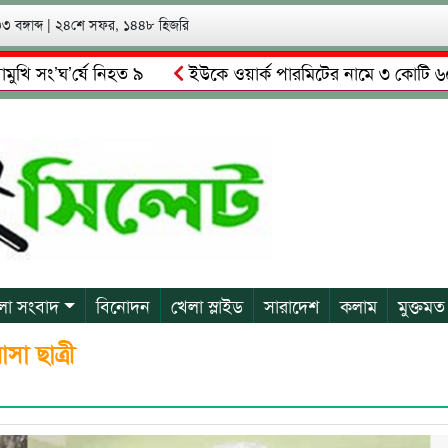
 বঙ্গাব্দ
|
২৪শে সফর, ১৪৪৮ হিজরি
ং’ঘ’র্ষে নিহত ৯
ইউকে ওয়ার্ক পারমিটের নামে ৩ কোটি ৬০ লাখ কো
 গ্রেপ্তারের দাবি স্থানীয়দের
গোয়াইনঘাটে আলিম উদ্দিনের নেতৃত্
লা সংবাদ
বিনোদন
খেলা স্লাইড
সারাদেশ
কলাম
মুক্তমত
া ছাত্রী