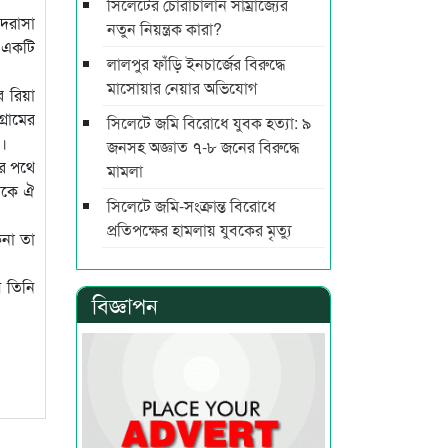
সিলেটের চোরাচালান সাম্রাজ্যের
াদরাসা
নতুন নিয়ন্ত্রক কারা?
য় একটি
লালপুর ফাঁড়ি ইনচার্জের বিরুদ্ধে
মাসোয়ার নেয়ার অভিযোগ
র রিয়া
্রামের
সিলেটে জমি বিরোধে যুবক হত্যা: ৯
য়।
জনসহ অজ্ঞাত ৭-৮ জনের বিরুদ্ধে
ার পথে
মামলা
েকে ঐ
সিলেটে জমি-সংক্রান্ত বিরোধে
প্রতিপক্ষের হামলায় যুবকের মৃত্যু
িনা তা
ে তিনি
বিজ্ঞাপন