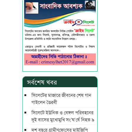
সর্বশেষ খবর
সিলেটের মাজারে জীবনের শেষ গান
গাইলেন ভৈরবী
সিলেটে ইউনিক ও বেঙ্গল পরিবহনের
দুই বাসের মুখোমুখি সং’ঘ’র্ষে নিহত ৯
দশ বছ‌রে গ্রামীণ‌ফো‌সের মাইজিপি