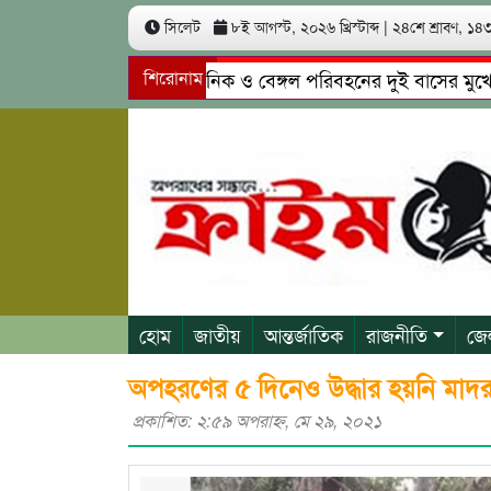
সিলেট
৮ই আগস্ট, ২০২৬ খ্রিস্টাব্দ
|
২৪শে শ্রাবণ, ১৪৩৩
সিলেটে ইউনিক ও বেঙ্গল পরিবহনের দুই বাসের মুখোমুখি স
শিরোনাম
গোয়াইনঘাটে প্রেমের ফাঁদে তরুণী পাচার: মাদকাসক্ত রিমালকে
হোম
জাতীয়
আন্তর্জাতিক
রাজনীতি
জে
অপহরণের ৫ দিনেও উদ্ধার হয়নি মাদরাস
প্রকাশিত: ২:৫৯ অপরাহ্ণ, মে ২৯, ২০২১