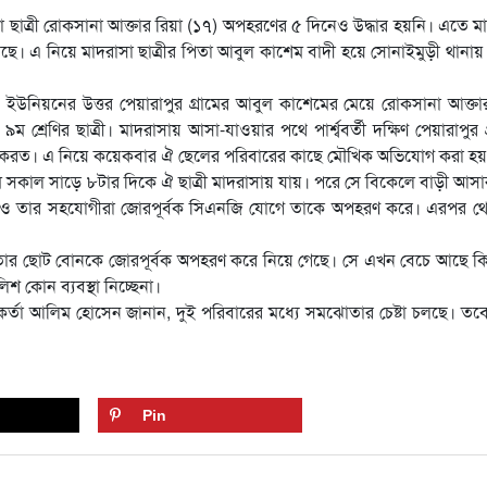
ছাত্রী রোকসানা আক্তার রিয়া (১৭) অপহরণের ৫ দিনেও উদ্ধার হয়নি। এতে ম
রছে। এ নিয়ে মাদরাসা ছাত্রীর পিতা আবুল কাশেম বাদী হয়ে সোনাইমুড়ী থানা
ঁও ইউনিয়নের উত্তর পেয়ারাপুর গ্রামের আবুল কাশেমের মেয়ে রোকসানা আক্তা
৯ম শ্রেণির ছাত্রী। মাদরাসায় আসা-যাওয়ার পথে পার্শ্ববর্তী দক্ষিণ পেয়ারাপুর গ
যক্ত করত। এ নিয়ে কয়েকবার ঐ ছেলের পরিবারের কাছে মৌখিক অভিযোগ করা হ
সকাল সাড়ে ৮টার দিকে ঐ ছাত্রী মাদরাসায় যায়। পরে সে বিকেলে বাড়ী আস
টে ও তার সহযোগীরা জোরপূর্বক সিএনজি যোগে তাকে অপহরণ করে। এরপর থ
, তার ছোট বোনকে জোরপূর্বক অপহরণ করে নিয়ে গেছে। সে এখন বেচে আছে ক
 কোন ব্যবস্থা নিচ্ছেনা।
্তা আলিম হোসেন জানান, দুই পরিবারের মধ্যে সমঝোতার চেষ্টা চলছে। তব
Pin