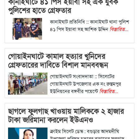
কানাইঘাটে ৪১ পিস ইয়াবা সহ এক যুবক
পুলিশের হাতে গ্রেফতার
কানাইঘাট প্রতিনিধি :: কানাইঘাট থানা পুলিশ
৪১ পিস ইয়াবা সহ আশিক উদ্দিন
বিস্তারিত...
গোয়াইনঘাটে কামাল হত্যার খুনিদের
গ্রেফতারের দাবিতে বিশাল মানববন্ধন
গোয়াইনঘাট সংবাদদাতা :: সিলেটের
গোয়াইনঘাট উপজেলার এক নং রুস্তমপুর
ইউনিয়নের বঙ্গবীর পয়েন্টে
বিস্তারিত...
ছাগলে ফুলগাছ খাওয়ায় মালিককে ২ হাজার
টাকা জরিমানা করলেন ইউএনও
ক্রাইম সিলেট ডেস্ক : বগুড়ার আদমদীঘি
উপজেলা পরিষদ চত্বরের বাগানের ফুলগাছ