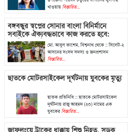
খাওয়ায়
বিস্তারিত...
বঙ্গবন্ধুর স্বপ্নের সোনার বাংলা বিনির্মানে
সবাইকে ঐক্যবদ্ধভাবে কাজ করতে হবে:
এমপি মোকাব্বির
মো. আবুল কাশেম, বিশ্বনাথ থেকে :: সিলেট-২
আসনের সংসদ সদস্য ও জনপ্রশাসন
বিস্তারিত...
ছাতকে মোটরসাইকেল দূর্ঘটনায় যুবকের মৃত্যু
ছাতক প্রতিনিধি :: ছাতকে মোটরসাইকেল
দূর্ঘটনায় রাজু আহমদ (২০) নামের এক
যুবকের
বিস্তারিত...
জাফলংয়ে ট্রাকের ধাক্কায় শিশু নিহত, সড়ক