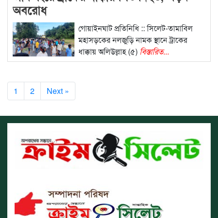
অবরোধ
গোয়াইনঘাট প্রতিনিধি :: সিলেট-তামাবিল
মহাসড়কের নলজুড়ি নামক স্থানে ট্রাকের
ধাক্কায় অলিউল্লাহ (৫)
বিস্তারিত...
1
2
Next »