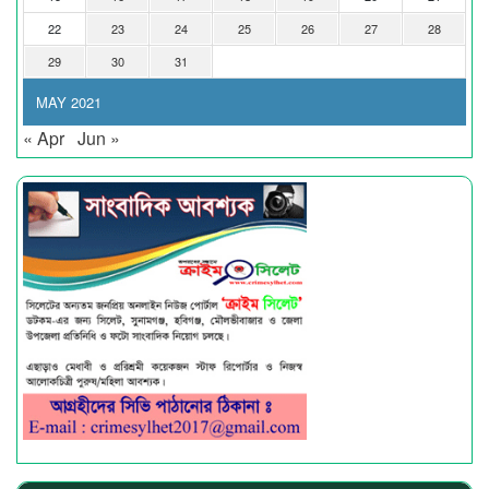
22
23
24
25
26
27
28
29
30
31
MAY 2021
« Apr
Jun »