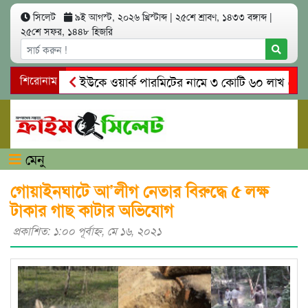
সিলেট
৯ই আগস্ট, ২০২৬ খ্রিস্টাব্দ
|
২৫শে শ্রাবণ, ১৪৩৩ বঙ্গাব্দ
|
২৫শে সফর, ১৪৪৮ হিজরি
শিরোনাম
ইউকে ওয়ার্ক পারমিটের নামে ৩ কোটি ৬০ লাখ কোটি টাকা 
গোয়াইনঘাটে আলিম উদ্দিনের নেতৃত্বে চাঁদাবাজি ও শ্র
মেনু
গোয়াইনঘাটে আ’লীগ নেতার বিরুদ্ধে ৫ লক্ষ
টাকার গাছ কাটার অভিযোগ
প্রকাশিত: ১:০০ পূর্বাহ্ণ, মে ১৬, ২০২১