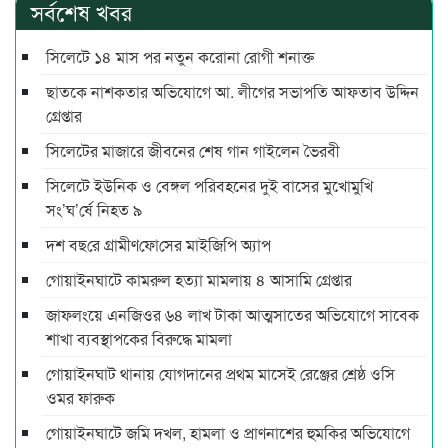
সর্বশেষ খবর
সিলেটে ১৪ মাস পর নতুন করোনা রোগী শনাক্ত
ছাতকে নাশকতার অভিযোগে আ. লীগের সভাপ‌তি আফতাব উদ্দিন
গ্রেপ্তার
সিলেটের মাজারে জীবনের শেষ গান গাইলেন ভৈরবী
সিলেটে ইউনিক ও বেঙ্গল পরিবহনের দুই বাসের মুখোমুখি
সং’ঘ’র্ষে নিহত ৯
দশ বছ‌রে গ্রামীণ‌ফো‌সের মাইজিপি অ্যাপ
গোয়াইনঘাটে কামরুল হত্যা মামলায় ৪ আসামি গ্রেপ্তার
জাফলংয়ে এনজিওর ৬৪ লাখ টাকা আত্মসাতের অভিযোগে সাবেক
শাখা ব্যবস্থাপকের বিরুদ্ধে মামলা
গোয়াইনঘাট থানায় যোগদানের প্রথম মাসেই রেঞ্জের শ্রেষ্ঠ ওসি
ওমর ফারুক
গোয়াইনঘাটে জমি দখল, হামলা ও প্রাণনাশের হুমকির অভিযোগে