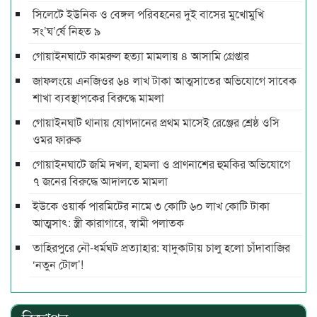
সিলেটে ইউনিক ও বেঙ্গল পরিবহনের দুই বাসের মুখোমুখি
সং’ঘ’র্ষে নিহত ৯
গোয়াইনঘাটে কামরুল হত্যা মামলায় ৪ আসামি গ্রেপ্তার
জাফলংয়ে এনজিওর ৬৪ লাখ টাকা আত্মসাতের অভিযোগে সাবেক
শাখা ব্যবস্থাপকের বিরুদ্ধে মামলা
গোয়াইনঘাট থানায় যোগদানের প্রথম মাসেই রেঞ্জের শ্রেষ্ঠ ওসি
ওমর ফারুক
গোয়াইনঘাটে জমি দখল, হামলা ও প্রাণনাশের হুমকির অভিযোগে
৭ জনের বিরুদ্ধে আদালতে মামলা
ইউকে ওয়ার্ক পারমিটের নামে ৩ কোটি ৬০ লাখ কোটি টাকা
আত্মসাৎ: স্ত্রী কারাগারে, স্বামী পলাতক
তাহিরপুরে নৌ-ধর্মঘট প্রত্যাহার: যাদুকাটায় চালু হলো চাঁদাবাজির
‘নতুন টোল’!