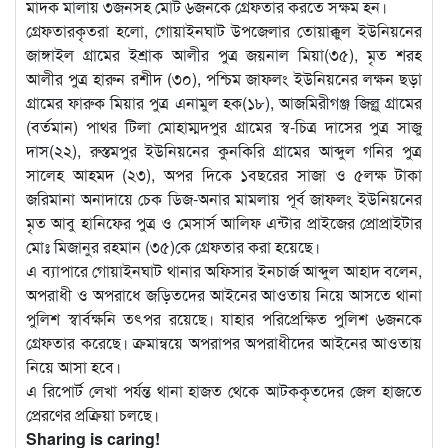
মাদক মালায় ৩জনসহ মোট ৬জনকে গ্রেফতার করতে সক্ষম হন।
গ্রেফতারকৃতরা হলো, গোয়াইনঘাট উপজেলার তোয়াক্কুল ইউনিয়নের
জাঙ্গাইল গ্রামের ইশ্রাক আলীর পুত্র জয়নাল মিয়া(৩৫), মৃত শরহ
আলীর পুত্র হারুন রশীদ (৩০), পশ্চিম জাফলং ইউনিয়নের লক্ষন ছড়া
গ্রামের ফারুক মিয়ার পুত্র এনামুল হক(১৮), আজমিরীগঞ্জ জিল্লু গ্রামের
(বর্তমান) পাথর টিলা মোহাম্মদপুর গ্রামের স্ব-চিত্র দাসের পুত্র সাজু
দাস(২২), রুস্তমপুর ইউনিয়নের কুনকিরি গ্রামের আব্দুল গনির পুত্র
সালেহ আহমদ (২৩), অপর দিকে ১বছরের সাজা ও ৫লক্ষ টাকা
জরিমানা অনাদায়ে চেক ডিজ-অনার মামলায় পূর্ব জাফলং ইউনিয়নের
মৃত আবু হানিফের পুত্র ও মেসার্স আলিফ এন্টার প্রাইজের প্রোপ্রাইটার
মোঃ মিজানুর রহমান (৩৫)কে গ্রেফতার করা হয়েছে।
এ ব্যাপারে গোয়াইনঘাট থানার অফিসার ইনচার্জ আব্দুল আহাদ বলেন,
অপরাধী ও অপরাধে জড়িতদের আইনের আওতায় নিয়ে আসতে থানা
পুলিশ স্বার্বক্ষনি তৎপর রয়েছে। যাহার পরিপ্রেক্ষিত পুলিশ ৬জনকে
গ্রেফতার করেছে। ক্রমান্বয়ে অপরাপর অপরাধীদের আইনের আওতায়
নিয়ে আসা হবে।
এ রিপোর্ট লেখা পর্যন্ত থানা হাজত থেকে আটককৃতদের জেল হাজতে
প্রেরণের প্রক্রিয়া চলছে।
Sharing is caring!