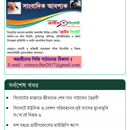
সর্বশেষ খবর
সিলেটের মাজারে জীবনের শেষ গান গাইলেন ভৈরবী
সিলেটে ইউনিক ও বেঙ্গল পরিবহনের দুই বাসের মুখোমুখি
সং’ঘ’র্ষে নিহত ৯
দশ বছ‌রে গ্রামীণ‌ফো‌সের মাইজিপি অ্যাপ