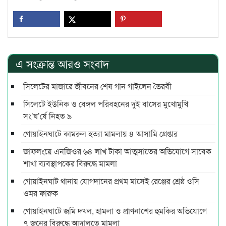
এ সংক্রান্ত আরও সংবাদ
সিলেটের মাজারে জীবনের শেষ গান গাইলেন ভৈরবী
সিলেটে ইউনিক ও বেঙ্গল পরিবহনের দুই বাসের মুখোমুখি
সং’ঘ’র্ষে নিহত ৯
গোয়াইনঘাটে কামরুল হত্যা মামলায় ৪ আসামি গ্রেপ্তার
জাফলংয়ে এনজিওর ৬৪ লাখ টাকা আত্মসাতের অভিযোগে সাবেক
শাখা ব্যবস্থাপকের বিরুদ্ধে মামলা
গোয়াইনঘাট থানায় যোগদানের প্রথম মাসেই রেঞ্জের শ্রেষ্ঠ ওসি
ওমর ফারুক
গোয়াইনঘাটে জমি দখল, হামলা ও প্রাণনাশের হুমকির অভিযোগে
৭ জনের বিরুদ্ধে আদালতে মামলা