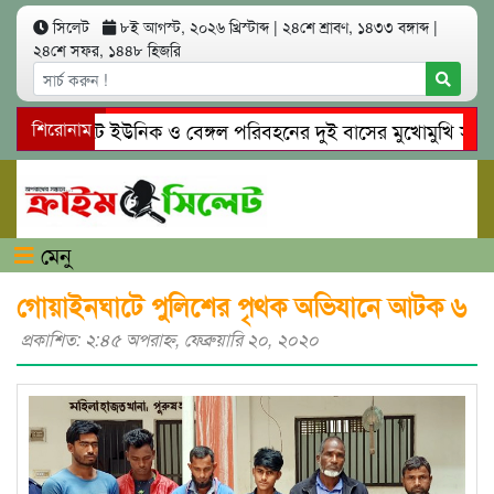
সিলেট
৮ই আগস্ট, ২০২৬ খ্রিস্টাব্দ
|
২৪শে শ্রাবণ, ১৪৩৩ বঙ্গাব্দ
|
২৪শে সফর, ১৪৪৮ হিজরি
সিলেটে ইউনিক ও বেঙ্গল পরিবহনের দুই বাসের মুখোমুখি সং’ঘ’র্ষ
শিরোনাম
গোয়াইনঘাটে প্রেমের ফাঁদে তরুণী পাচার: মাদকাসক্ত রিমালকে গ্রেপ্
মেনু
গোয়াইনঘাটে পুলিশের পৃথক অভিযানে আটক ৬
প্রকাশিত: ২:৪৫ অপরাহ্ণ, ফেব্রুয়ারি ২০, ২০২০