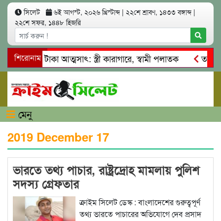
সিলেট
৬ই আগস্ট, ২০২৬ খ্রিস্টাব্দ
|
২২শে শ্রাবণ, ১৪৩৩ বঙ্গাব্দ
|
২২শে সফর, ১৪৪৮ হিজরি
াখ কোটি টাকা আত্মসাৎ: স্ত্রী কারাগারে, স্বামী পলাতক
শিরোনাম
তাহিরপুর
দাবাজি ও শ্রমিকদের মারধর
নগরীতে কোটি টাকার সম্পত্তি দখলের চ
মেনু
2019 December 17
ভারতে তথ্য পাচার, রাষ্ট্রদ্রোহ মামলায় পুলিশ
সদস্য গ্রেফতার
ক্রাইম সিলেট ডেস্ক : বাংলাদেশের গুরুত্বপূর্ণ
তথ্য ভারতে পাচারের অভিযোগে দেব প্রসাদ