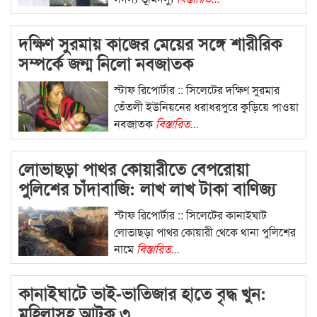
দক্ষিণ সুরমায় কাজের মেয়ের সঙ্গে শারীরিক
সম্পর্কে জন্ম নিলো নবজাতক
স্টাফ রিপোর্টার :: সিলেটের দক্ষিণ সুরমার
তেঁতলী ইউনিয়নের ধরাধরপুরে কুড়িয়ে পাওয়া
নবজাতক
বিস্তারিত...
লোভাছড়া পাথর কোয়ারীতে বেপরোয়া
পুলিশের চাঁদাবাজি: লাখ লাখ টাকা বাণিজ্য
স্টাফ রিপোর্টার :: সিলেটের কানাইঘাট
লোভাছড়া পাথর কোয়ারী থেকে থানা পুলিশের
নামে
বিস্তারিত...
কানাইঘাটে ভাই-ভাতিজার হাতে বৃদ্ধ খুন:
মহিলাসহ আটক ৩