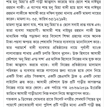
শাহ মনু মিয়া’র ৩টি গাড়ী আত্মসাৎ করেছে তার ছেলে শাহ নাঈমুর
রহমান লাকী। এ ব্যাপার শাহ মনু মিয়া বাদী হয়ে ছলে শাহ নাঈমুর
রহমান লাকীকে আসামী করে দক্ষিণ সুরমা থানায় একটি মামলা দায়ের
করেন। মামলা নং- ০৫, তারিখ ০৫/১২/১৯ইং
মামলা সূত্রে জানা যায়, শাহ মনু মিয়া’র ৪ ছেলে সবাই প্রাপ্ত বয়স্ক এবং
তারা ব্যবসা সহযোগী। আসামী শাহ নাইমুর রহমান লাকী উচ্চ
মাধ্যমিক পর্যন্ত পড়াশুনা করে বিদেশে শিক্ষা গ্রহণের নামে অনেক
টাকা-পয়সা অপচয় করে শেষাবদি পিতার ব্যবসায়ে মনোনিবেশ করে।
তার পরামর্শে বাদী ব্যবসার প্রতিষ্ঠানের নামে পূর্বালী ব্যাংক
লালাবাজার শাখায় একটি চলতি হিসাব খুলেন। উক্ত হিসাবে আসামী
কৌশলে ‘মনু মিয়া এন্ড সন্স’ এর মালিক হিসেবে নিজের নাম যুক্ত করে
টাকা আত্মসাৎ করতে থাকে। বাদী নিজের প্রতিষ্ঠানের মালামাল
পরিবহন ও ব্যবসার কাজে লাগানের জন্য ব্যাংক হতে লোন নিয়ে
একটি টাকা এইচ পিকআপ, একটি জেএসসি ট্রাক ও একটি নোয়া
লাইটেস ক্রয় করে। আসামী কৌশলে উক্ত ৩টি গাড়ীর কাগজপত্র
নিজের নামে করে ফেলে। এক পর্যায়ে গত ২০/০৯/২০১৯ ইংরেজি
তারিখে আসামী গাড়ীগুলো নিজ দখলে নিয়ে আত্মগোপন করে।
গতকাল ৯ ডিসেম্বর সোমবার রাতে সিলেট নগরীর শেখঘাট পিছের মুখ
পয়েন্টে কোতোয়ালী থানা পুলিশ ৩টি গাড়ীর মধ্যে একটি গাড়ী জব্ধ