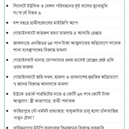
সিলেটে ইউনিক ও বেঙ্গল পরিবহনের দুই বাসের মুখোমুখি
সং’ঘ’র্ষে নিহত ৯
দশ বছ‌রে গ্রামীণ‌ফো‌সের মাইজিপি অ্যাপ
গোয়াইনঘাটে কামরুল হত্যা মামলায় ৪ আসামি গ্রেপ্তার
জাফলংয়ে এনজিওর ৬৪ লাখ টাকা আত্মসাতের অভিযোগে সাবেক
শাখা ব্যবস্থাপকের বিরুদ্ধে মামলা
গোয়াইনঘাট থানায় যোগদানের প্রথম মাসেই রেঞ্জের শ্রেষ্ঠ ওসি
ওমর ফারুক
গোয়াইনঘাটে জমি দখল, হামলা ও প্রাণনাশের হুমকির অভিযোগে
৭ জনের বিরুদ্ধে আদালতে মামলা
ইউকে ওয়ার্ক পারমিটের নামে ৩ কোটি ৬০ লাখ কোটি টাকা
আত্মসাৎ: স্ত্রী কারাগারে, স্বামী পলাতক
তাহিরপুরে নৌ-ধর্মঘট প্রত্যাহার: যাদুকাটায় চালু হলো চাঁদাবাজির
‘নতুন টোল’!
খাদিমনগরে ইউপি সদস্যসহ তিনজনের বিরুদ্ধে সরকারি