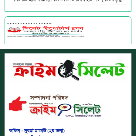
………………………..
অফিস : সুরমা মার্কেট (২য় তলা)