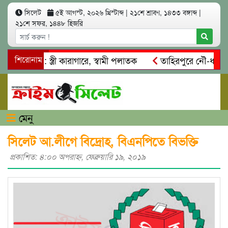
সিলেট
৫ই আগস্ট, ২০২৬ খ্রিস্টাব্দ
|
২১শে শ্রাবণ, ১৪৩৩ বঙ্গাব্দ
|
২১শে সফর, ১৪৪৮ হিজরি
্মসাৎ: স্ত্রী কারাগারে, স্বামী পলাতক
শিরোনাম
তাহিরপুরে নৌ-ধর্মঘট প্র
কদের মারধর
নগরীতে কোটি টাকার সম্পত্তি দখলের চেষ্টা: গ্রেফতা
মেনু
সিলেট আ.লীগে বিদ্রোহ, বিএনপিতে বিভক্তি
প্রকাশিত: ৪:০০ অপরাহ্ণ, ফেব্রুয়ারি ১৯, ২০১৯