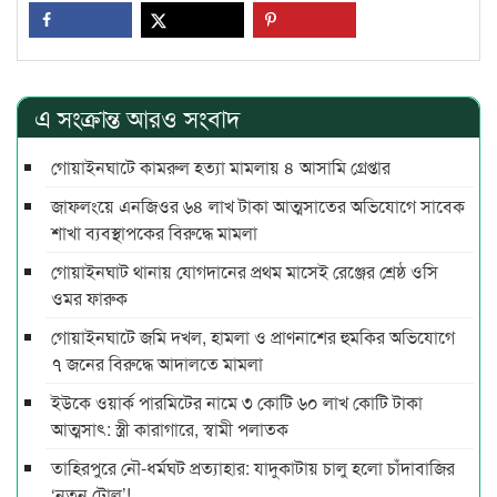
এ সংক্রান্ত আরও সংবাদ
গোয়াইনঘাটে কামরুল হত্যা মামলায় ৪ আসামি গ্রেপ্তার
জাফলংয়ে এনজিওর ৬৪ লাখ টাকা আত্মসাতের অভিযোগে সাবেক
শাখা ব্যবস্থাপকের বিরুদ্ধে মামলা
গোয়াইনঘাট থানায় যোগদানের প্রথম মাসেই রেঞ্জের শ্রেষ্ঠ ওসি
ওমর ফারুক
গোয়াইনঘাটে জমি দখল, হামলা ও প্রাণনাশের হুমকির অভিযোগে
৭ জনের বিরুদ্ধে আদালতে মামলা
ইউকে ওয়ার্ক পারমিটের নামে ৩ কোটি ৬০ লাখ কোটি টাকা
আত্মসাৎ: স্ত্রী কারাগারে, স্বামী পলাতক
তাহিরপুরে নৌ-ধর্মঘট প্রত্যাহার: যাদুকাটায় চালু হলো চাঁদাবাজির
‘নতুন টোল’!