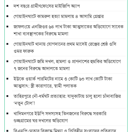
দশ বছ‌রে গ্রামীণ‌ফো‌সের মাইজিপি অ্যাপ
গোয়াইনঘাটে কামরুল হত্যা মামলায় ৪ আসামি গ্রেপ্তার
জাফলংয়ে এনজিওর ৬৪ লাখ টাকা আত্মসাতের অভিযোগে সাবেক
শাখা ব্যবস্থাপকের বিরুদ্ধে মামলা
গোয়াইনঘাট থানায় যোগদানের প্রথম মাসেই রেঞ্জের শ্রেষ্ঠ ওসি
ওমর ফারুক
গোয়াইনঘাটে জমি দখল, হামলা ও প্রাণনাশের হুমকির অভিযোগে
৭ জনের বিরুদ্ধে আদালতে মামলা
ইউকে ওয়ার্ক পারমিটের নামে ৩ কোটি ৬০ লাখ কোটি টাকা
আত্মসাৎ: স্ত্রী কারাগারে, স্বামী পলাতক
তাহিরপুরে নৌ-ধর্মঘট প্রত্যাহার: যাদুকাটায় চালু হলো চাঁদাবাজির
‘নতুন টোল’!
খাদিমনগরে ইউপি সদস্যসহ তিনজনের বিরুদ্ধে সরকারি
গুচ্ছগ্রামের ঘর দখলের অভিযোগ
বিএনপি নেতার বিরুদ্ধে মিথ্যা ও ভিত্তিহীন সংবাদের প্রতিবাদে