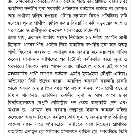
একটি সরকারি কলেজের অধ্যক্ষ হওয়ার পরও তার প্রার্থীতা বহাল এবং
তাহসিনা রুশদীর লুনা সরকারি প্রতিষ্ঠানে বর্তমানে কর্মরত না থেকেও
তার প্রার্থীতা স্থগিত হওয়ায় এনিয়ে জনমনে বিরূপ প্রতিক্রিয়া সৃষ্টি
হয়েছে। লুনার প্রার্থীতা স্থগিত করার বিষয়টি একটি ষড়যন্ত্রের অংশ ও
সরকারের হয়রানীমূলক প্রদক্ষেপ মনে করছে বিএনপি।
জানা যায়, একাদশ জাতীয় সংসদ নির্বাচনে ২০ দলীয় জোটের প্রার্থী
হিসেবে ‘ধানের শীষ’ প্রতীক নিয়ে তাহসিনা রুশদীর লুনা আর স্বতন্ত্র
প্রার্থী হিসেবে অধ্যক্ষ ড. এনামুল হক সরদার মনোনয়নপত্র দাখিল
করেন। মনোনয়ন দাখিলের পর রিটার্নিং কর্মকর্তার কাছে লুনা ও
সরদারের বিরুদ্ধে তথ্য গোপন করার অভিযোগ করেন এই আসনে
মহাজোটের প্রার্থী জাপা’র বর্তমান এমপি ইয়াহ্ইয়া চৌধুরী এহিয়া।
অভিযোগে তিনি উল্লেখ করেন- আরপিও অনুযায়ী সরকারি চাকরি
থেকে অবসর নেয়ার তিন বছর পর সংসদ সদস্য পদে প্রার্থী হওয়ার
বিধান থাকলেও তাহসিনা রুশদীর লুনা ৬ মাস আগে ঢাকা
বিশ্ববিদ্যালয়ের ডেপুটি রেজিস্ট্রার পদ থেকে অব্যাহতি নেন এবং
অধ্যক্ষ ড. এনামুল হক সরদার জৈন্তাপুর ইমরান আহমদ মহিলা
কলেজের অধ্যক্ষ হিসেবে কর্মরত। তাই লুনা ও সরদার গণপ্রতিনিধিত্ব
আদেশ লঙ্ঘন করে অবৈধভাবে নির্বাচনে অংশ নিচ্ছেন। প্রাথমিক
বাছাইয়ে এনামুল হক সর্দারের মনোনয়ন বাতিল হয়, পরবর্তীতে তিনি