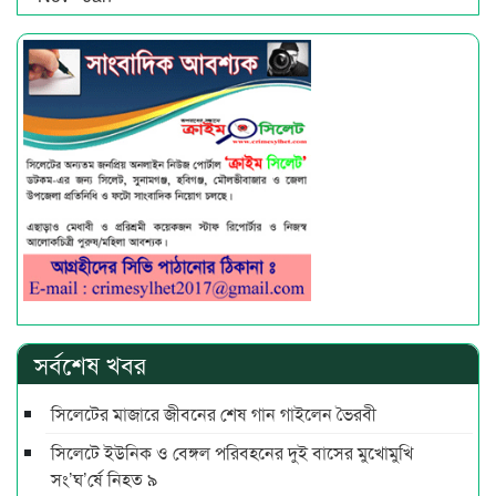
সর্বশেষ খবর
সিলেটের মাজারে জীবনের শেষ গান গাইলেন ভৈরবী
সিলেটে ইউনিক ও বেঙ্গল পরিবহনের দুই বাসের মুখোমুখি
সং’ঘ’র্ষে নিহত ৯