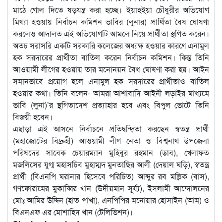
মাঠে গোল দিতে ষড়যন্ত্র করা হচ্ছে। ইয়াহই্য়া চৌধুরীর অভিযোগ
মিথ্যা হওয়ায় নির্বাচন কমিশন ভাবির (লুনার) প্রার্থিতা বৈধ ঘোষণা
করলেও আদালত এই অভিযোগটি আমলে নিয়ে প্রার্থীতা স্থগিত করেন।
অতচ সরাসরি একটি সরকারি কলেজের অধ্যক্ষ হওয়ার কারণে এনামুল
হক সরদারের প্রার্থীতা বাতিল করেন নির্বাচন কমিশন। কিন্ত তিনি
আওয়ামী লীগের হওয়ায় তার মনোনয়ন বৈধ ঘোষণা করা হয়। আইন
সমানভাবে প্রয়োগ হলে এনামুল হক সরদারের প্রার্থীতাও বাতিল
হওয়ার কথা। তিনি বলেন- আমরা আশাবাদি আইনী লড়াইর মাধ্যমে
ভাবি (লুনা)’র স্থগিতাদেশ প্রত্যাহার হবে এবং বিপুল ভোটে তিনি
বিজয়ী হবেন।
এছাড়া এই আসনে নির্বাচনে প্রতিদ্বন্দ্বিতা করছেন স্বতন্ত্র প্রার্থী
(মহাজোটের বিদ্রুহী) আওয়ামী লীগ নেতা ও বিশ্বনাথ উপজেলা
পরিষদের সাবেক চেয়ারম্যান মুহিবুর রহমান (ডাব), খেলাফত
মজলিসের যুগ্ম মহাসচিব মুহাম্মদ মুনতাছির আলী (দেয়াল ঘড়ি), স্বতন্ত্র
প্রার্থী (বিএনপি ঘরানার হিসেবে পরিচিত) আব্দুর রব মল্লিক (বাস),
গণফোরামের মুকাব্বির খান (উদীয়মান সূর্য্য), ইসলামী আন্দোলনের
মোঃ আমির উদ্দিন (হাত পাখা), এনপিপির মনোয়ার হোসাইন (আম) ও
বিএনএফ এর মোশাহিদ খান (টেলিভিশন)।