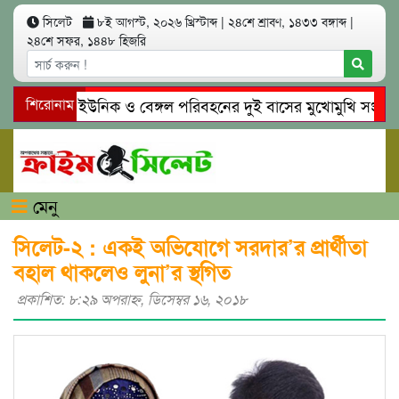
সিলেট
৮ই আগস্ট, ২০২৬ খ্রিস্টাব্দ
|
২৪শে শ্রাবণ, ১৪৩৩ বঙ্গাব্দ
|
২৪শে সফর, ১৪৪৮ হিজরি
সিলেটে ইউনিক ও বেঙ্গল পরিবহনের দুই বাসের মুখোমুখি সং’ঘ’র্ষে 
শিরোনাম
গোয়াইনঘাটে প্রেমের ফাঁদে তরুণী পাচার: মাদকাসক্ত রিমালকে গ্রেপ্তার
মেনু
সিলেট-২ : একই অভিযোগে সরদার’র প্রার্থীতা
বহাল থাকলেও লুনা’র স্থগিত
প্রকাশিত: ৮:২৯ অপরাহ্ণ, ডিসেম্বর ১৬, ২০১৮