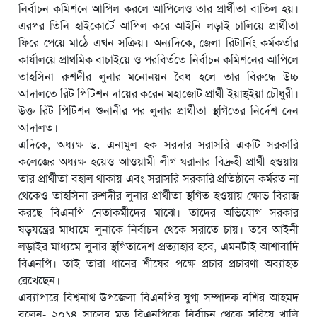
নির্বাচন কমিশনে আপিল করলে আপিলেও তার প্রার্থীতা বাতিল হয়।
এরপর তিনি হাইকোর্টে আপিল করে আইনি লড়াই চালিয়ে প্রার্থীতা
ফিরে পেয়ে মাঠে এখন সক্রিয়। অন্যদিকে, জেলা রিটার্নিং কর্মকর্তার
কার্যালয়ে প্রাথমিক বাচাইয়ে ও পরবির্ততে নির্বাচন কমিশনের আপিলে
তাহসিনা রুশদীর লুনার মনোনয়ন বৈধ হলে তার বিরুদ্ধে উচ্চ
আদালতে রিট পিটিশন দায়ের করেন মহাজোট প্রার্থী ইয়াহ্ইয়া চৌধুরী।
উক্ত রিট পিটিশন শুনানীর পর লুনার প্রার্থীতা স্থগিতের নির্দেশ দেন
আদালত।
এদিকে, অধ্যক্ষ ড. এনামুল হক সরদার সরাসরি একটি সরকারি
কলেজের অধ্যক্ষ হয়েও আওয়ামী লীগ ঘরানার বিদ্রুহী প্রার্থী হওয়ায়
তার প্রার্থীতা বহাল থাকায় এবং সরাসরি সরকারি প্রতিষ্ঠানে কর্মরত না
থেকেও তাহসিনা রুশদীর লুনার প্রার্থীতা স্থগিত হওয়ায় ক্ষোভ বিরাজ
করছে বিএনপি নেতাকর্মীদের মাঝে। তাদের অভিযোগ সরকার
ষড়যন্ত্রের মাধ্যমে লুনাকে নির্বাচন থেকে সরাতে চায়। তবে আইনী
লড়াইর মাধ্যমে লুনার স্থগিতাদেশ প্রত্যাহার হবে, এমনটাই আশাবাদি
বিএনপি। তাই তারা ধানের শীষের পক্ষে প্রচার প্রচারণা অব্যাহত
রেখেছেন।
এব্যাপারে বিশ্বনাথ উপজেলা বিএনপির যুগ্ম সম্পাদক বশির আহমদ
বলেন- ২০১৪ সালের মত বিএনপিকে নির্বাচন থেকে সরিয়ে খালি