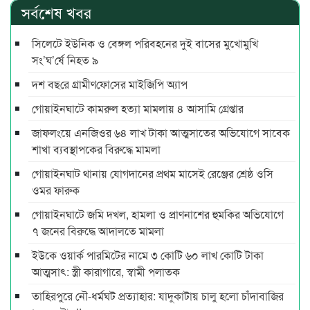
সর্বশেষ খবর
সিলেটে ইউনিক ও বেঙ্গল পরিবহনের দুই বাসের মুখোমুখি
সং’ঘ’র্ষে নিহত ৯
দশ বছ‌রে গ্রামীণ‌ফো‌সের মাইজিপি অ্যাপ
গোয়াইনঘাটে কামরুল হত্যা মামলায় ৪ আসামি গ্রেপ্তার
জাফলংয়ে এনজিওর ৬৪ লাখ টাকা আত্মসাতের অভিযোগে সাবেক
শাখা ব্যবস্থাপকের বিরুদ্ধে মামলা
গোয়াইনঘাট থানায় যোগদানের প্রথম মাসেই রেঞ্জের শ্রেষ্ঠ ওসি
ওমর ফারুক
গোয়াইনঘাটে জমি দখল, হামলা ও প্রাণনাশের হুমকির অভিযোগে
৭ জনের বিরুদ্ধে আদালতে মামলা
ইউকে ওয়ার্ক পারমিটের নামে ৩ কোটি ৬০ লাখ কোটি টাকা
আত্মসাৎ: স্ত্রী কারাগারে, স্বামী পলাতক
তাহিরপুরে নৌ-ধর্মঘট প্রত্যাহার: যাদুকাটায় চালু হলো চাঁদাবাজির