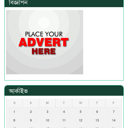
বিজ্ঞাপন
আর্কাইভ
S
S
M
T
W
T
F
1
2
3
4
5
6
7
8
9
10
11
12
13
14