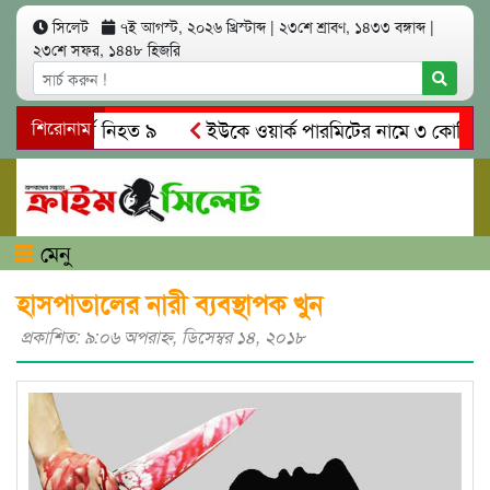
সিলেট
৭ই আগস্ট, ২০২৬ খ্রিস্টাব্দ
|
২৩শে শ্রাবণ, ১৪৩৩ বঙ্গাব্দ
|
২৩শে সফর, ১৪৪৮ হিজরি
ি সং’ঘ’র্ষে নিহত ৯
শিরোনাম
ইউকে ওয়ার্ক পারমিটের নামে ৩ কোটি ৬০ লাখ
লকে গ্রেপ্তারের দাবি স্থানীয়দের
গোয়াইনঘাটে আলিম উদ্দিনের নেত
মেনু
হাসপাতালের নারী ব্যবস্থাপক খুন
প্রকাশিত: ৯:০৬ অপরাহ্ণ, ডিসেম্বর ১৪, ২০১৮