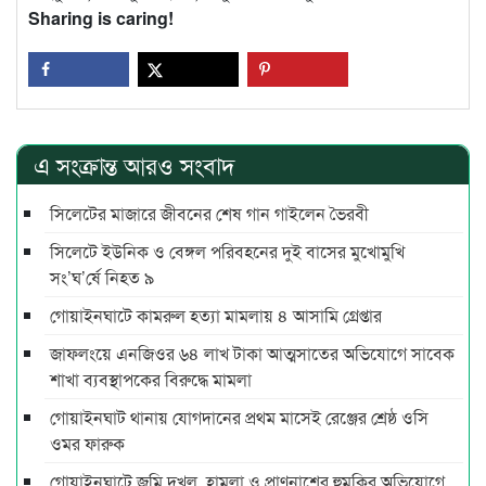
Sharing is caring!
এ সংক্রান্ত আরও সংবাদ
সিলেটের মাজারে জীবনের শেষ গান গাইলেন ভৈরবী
সিলেটে ইউনিক ও বেঙ্গল পরিবহনের দুই বাসের মুখোমুখি
সং’ঘ’র্ষে নিহত ৯
গোয়াইনঘাটে কামরুল হত্যা মামলায় ৪ আসামি গ্রেপ্তার
জাফলংয়ে এনজিওর ৬৪ লাখ টাকা আত্মসাতের অভিযোগে সাবেক
শাখা ব্যবস্থাপকের বিরুদ্ধে মামলা
গোয়াইনঘাট থানায় যোগদানের প্রথম মাসেই রেঞ্জের শ্রেষ্ঠ ওসি
ওমর ফারুক
গোয়াইনঘাটে জমি দখল, হামলা ও প্রাণনাশের হুমকির অভিযোগে