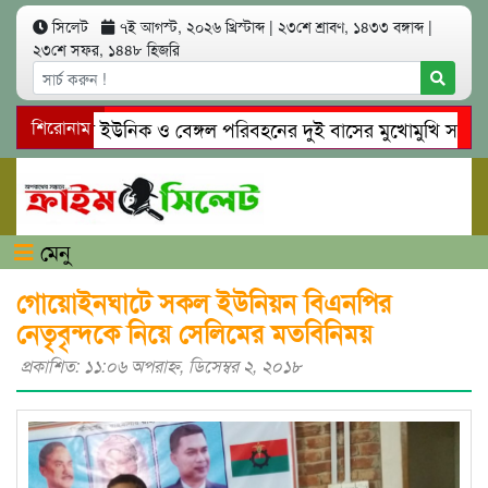
সিলেট
৭ই আগস্ট, ২০২৬ খ্রিস্টাব্দ
|
২৩শে শ্রাবণ, ১৪৩৩ বঙ্গাব্দ
|
২৩শে সফর, ১৪৪৮ হিজরি
সিলেটে ইউনিক ও বেঙ্গল পরিবহনের দুই বাসের মুখোমুখি সং’ঘ’র্ষে
শিরোনাম
গোয়াইনঘাটে প্রেমের ফাঁদে তরুণী পাচার: মাদকাসক্ত রিমালকে গ্রেপ্তা
মেনু
গোয়োইনঘাটে সকল ইউনিয়ন বিএনপির
নেতৃবৃন্দকে নিয়ে সেলিমের মতবিনিময়
প্রকাশিত: ১১:০৬ অপরাহ্ণ, ডিসেম্বর ২, ২০১৮