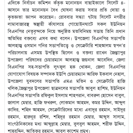
এদিকে নির্বাচন কমিশন র্কতৃক মনোনয়ন বাছাইকালে সিলেট ৪-
আসনে তার মনোনয়ন বৈধ ঘোষনা করায় সবার প্রতি দোয়া ও
কৃতজ্ঞতা জ্ঞাপন করেছেন। রোববার সন্ধ্যা ৭টায় সিলেট নগরীর
লামাবাজারস্থ অস্থায়ী র্কাযালয়ে গোয়োইনঘাটে সকল ইউনিয়ন
বিএনপির নেতৃবৃন্দকে নিয়ে অনুষ্ঠিত মতবিনিময় সভায় তিনি প্রধান
অতিথির বক্তব্যে এসব কথা বলেন। উপজেলা বিএনপির সভাপতি
আলহাজ্ব ওসমান গনির সভাপতিত্বে ও সেক্রেটারি শাহআলম স্বপন’র
পরিচালনায় এসময় উপস্থিত ছিলেন ও বক্তব্য রাখেন জৈন্তাাপুর
উপজেলা পরিষদের চেয়ারম্যান আলহাজ্ব জয়নাল আবেদিন, জেলা
বিএনপির সহ-সভাপতি লুৎফুল হক খোকন, জেলা বিএনপির
যোগাযোগ বিষয়ক সম্পাদক ইউপি চেয়ারম্যান আরিফ ইকবাল নেহাল,
উপজেলা যুবদলের সভাপতি এমএ মতিন ও সেক্রেটারি হাজি
খলিক,জৈন্তাপুর উপজেলা ছাত্রদলের সভাপতি আবুল হাশিম, ইউনিয়ন
বিএনপির সভাপতি রফিকুল ইসলাম শাহপরান, বাবরুল হোসেন বাবুল,
জালাল মেম্বার, হাজি ফখরুল, লোকমান আহমদ, কমর উদ্দিন, আব্দুল
কাদির, শহিদ আহমদ, সেক্রেটারিদের মধ্যে এবাদুর রহমান, সাইদুর
রহমান, হারুনুর রশিদ, শহিদুর রহমান মেম্বার, আব্দুস সালাম,
সাংগঠনিকদের মধ্য আব্দুল্লাহ মেম্বার, বুলবুল আহমদ, শরীফ উদ্দিন,
শাহবুদ্দিন, আতিকুর রহমান, আবুল কাশেম প্রমুখ।