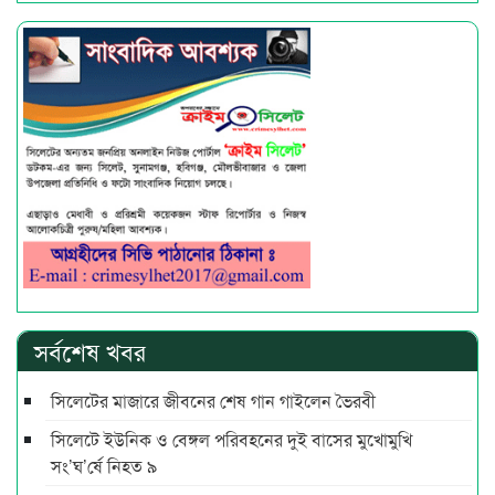
সর্বশেষ খবর
সিলেটের মাজারে জীবনের শেষ গান গাইলেন ভৈরবী
সিলেটে ইউনিক ও বেঙ্গল পরিবহনের দুই বাসের মুখোমুখি
সং’ঘ’র্ষে নিহত ৯