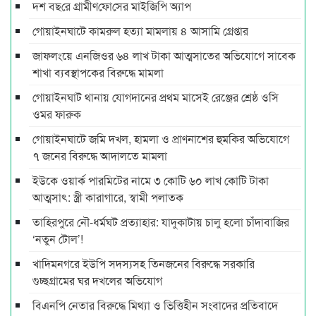
দশ বছ‌রে গ্রামীণ‌ফো‌সের মাইজিপি অ্যাপ
গোয়াইনঘাটে কামরুল হত্যা মামলায় ৪ আসামি গ্রেপ্তার
জাফলংয়ে এনজিওর ৬৪ লাখ টাকা আত্মসাতের অভিযোগে সাবেক
শাখা ব্যবস্থাপকের বিরুদ্ধে মামলা
গোয়াইনঘাট থানায় যোগদানের প্রথম মাসেই রেঞ্জের শ্রেষ্ঠ ওসি
ওমর ফারুক
গোয়াইনঘাটে জমি দখল, হামলা ও প্রাণনাশের হুমকির অভিযোগে
৭ জনের বিরুদ্ধে আদালতে মামলা
ইউকে ওয়ার্ক পারমিটের নামে ৩ কোটি ৬০ লাখ কোটি টাকা
আত্মসাৎ: স্ত্রী কারাগারে, স্বামী পলাতক
তাহিরপুরে নৌ-ধর্মঘট প্রত্যাহার: যাদুকাটায় চালু হলো চাঁদাবাজির
‘নতুন টোল’!
খাদিমনগরে ইউপি সদস্যসহ তিনজনের বিরুদ্ধে সরকারি
গুচ্ছগ্রামের ঘর দখলের অভিযোগ
বিএনপি নেতার বিরুদ্ধে মিথ্যা ও ভিত্তিহীন সংবাদের প্রতিবাদে