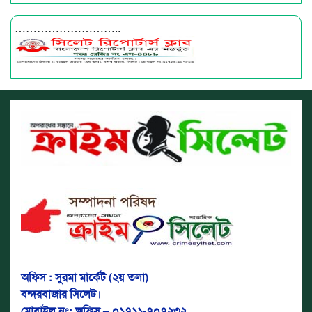
………………………..
অফিস : সুরমা মার্কেট (২য় তলা)
বন্দরবাজার সিলেট।
মোবাইল নং: অফিস – ০১৭১১-৭০৭২৩২