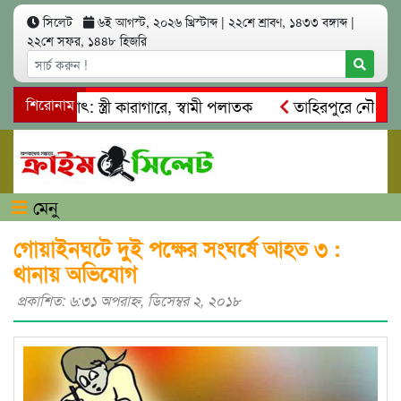
সিলেট
৬ই আগস্ট, ২০২৬ খ্রিস্টাব্দ
|
২২শে শ্রাবণ, ১৪৩৩ বঙ্গাব্দ
|
২২শে সফর, ১৪৪৮ হিজরি
আত্মসাৎ: স্ত্রী কারাগারে, স্বামী পলাতক
শিরোনাম
তাহিরপুরে নৌ-ধর্মঘট প
মিকদের মারধর
নগরীতে কোটি টাকার সম্পত্তি দখলের চেষ্টা: গ্রেফ
মেনু
গোয়াইনঘটে দুই পক্ষের সংঘর্ষে আহত ৩ :
থানায় অভিযোগ
প্রকাশিত: ৬:৩১ অপরাহ্ণ, ডিসেম্বর ২, ২০১৮