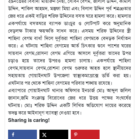
২৯নভেম্বর বিবাদী মায়ারুন নেছা, সেবিন বেগম, জালাল উদ্দিন, কামাল
উদ্দিন, শাকিল আহমদ, মস্তফা মিয়া এবং বিলাল উদ্দিন পূর্ব শত্রæতার
জের ধরে একই বাড়ির শরিফ উদ্দিনের বসত ঘরে হামলা করে। হামলার
একপর্যায়ে বসতঘরে ব্যাপক ভাংচুর ও লোটপাট করে অনুমানিক
দেড়লক্ষ টাকার ক্ষয়ক্ষতি সাধন করে। এসময় শরিফ উদ্দিনের স্ত্রী
শাহিনা বেগম বাধাঁ দিলে দুর্বৃত্তরা শাহিনা বেগমকে বেদড়ক নির্যাতন
করে। এ ঘটনায় শাহিনা বেগমের আর্ত চিৎকার শুনে পাশের ঘরের
সায়বান বেগম,রোসনা বেগম এগিয়ে আসলে দুর্বৃত্তরা তাদের উপর
চড়াও হয়ে তাদের উপরও হামলা চালায়। একপর্যায়ে শাহিনা
বেগম,সায়বান বেগম,রোশনা বেগম গুরুতর আহত হলে স্থানীয়দের
সহায়তায় গোয়াইনঘাট উপজেলা স্বাস্থ্যকমপ্লেক্সে ভর্তি করা হয়।
এঘটনার পর থেকে শাহিনা বেগমের পরিবার শঙ্খায় রযেছে।
এব্যাপারে গোয়াইনঘাট থানার অফিসার ইনচার্জ মোঃ আব্দুল জলিল
জানান,জমি সংক্রান্ত বিরোধের জের ধরে উভয় পক্ষের সংঘর্ষের
ঘটনায়। মোঃ শরিফ উদ্দিন একটি লিখিত অভিযোগ দায়ের করেছে
তদন্ত করে আইনানূগ ব্যাবস্থা নেওয়া হবে।
Sharing is caring!