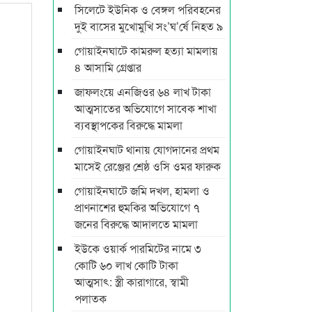
সিলেটে ইউনিক ও বেঙ্গল পরিবহনের
দুই বাসের মুখোমুখি সং’ঘ’র্ষে নিহত ৯
গোয়াইনঘাটে কামরুল হত্যা মামলায়
৪ আসামি গ্রেপ্তার
জাফলংয়ে এনজিওর ৬৪ লাখ টাকা
আত্মসাতের অভিযোগে সাবেক শাখা
ব্যবস্থাপকের বিরুদ্ধে মামলা
গোয়াইনঘাট থানায় যোগদানের প্রথম
মাসেই রেঞ্জের শ্রেষ্ঠ ওসি ওমর ফারুক
গোয়াইনঘাটে জমি দখল, হামলা ও
প্রাণনাশের হুমকির অভিযোগে ৭
জনের বিরুদ্ধে আদালতে মামলা
ইউকে ওয়ার্ক পারমিটের নামে ৩
কোটি ৬০ লাখ কোটি টাকা
আত্মসাৎ: স্ত্রী কারাগারে, স্বামী
পলাতক