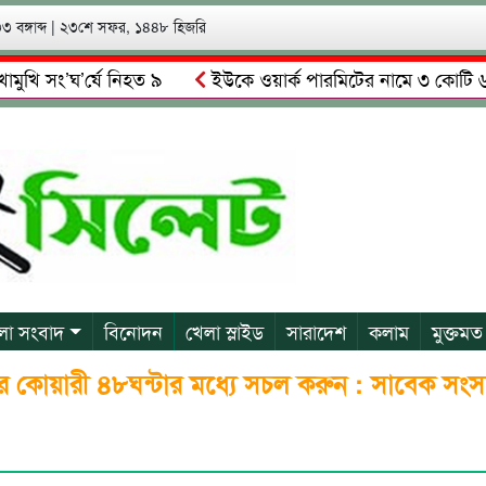
 বঙ্গাব্দ
|
২৩শে সফর, ১৪৪৮ হিজরি
ং’ঘ’র্ষে নিহত ৯
ইউকে ওয়ার্ক পারমিটের নামে ৩ কোটি ৬০ লাখ ক
 গ্রেপ্তারের দাবি স্থানীয়দের
গোয়াইনঘাটে আলিম উদ্দিনের নেতৃত
লা সংবাদ
বিনোদন
খেলা স্লাইড
সারাদেশ
কলাম
মুক্তমত
থর কোয়ারী ৪৮ঘন্টার মধ্যে সচল করুন : সাবেক সং