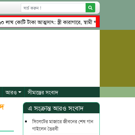
োটি টাকা আত্মসাৎ: স্ত্রী কারাগারে, স্বামী পলাতক
তাহিরপুরে নৌ
্বে চাঁদাবাজি ও শ্রমিকদের মারধর
নগরীতে কোটি টাকার সম্পত্তি
আরও
সীমান্তের সংবাদ
সদ
এ সংক্রান্ত আরও সংবাদ
সিলেটের মাজারে জীবনের শেষ গান
গাইলেন ভৈরবী