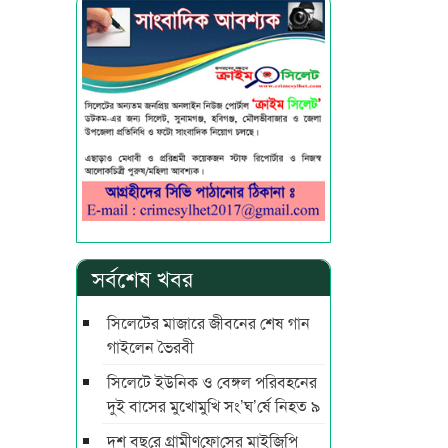
সর্বশেষ খবর
সিলেটের মাজারে জীবনের শেষ গান
গাইলেন ভৈরবী
সিলেটে ইউনিক ও বেঙ্গল পরিবহনের
দুই বাসের মুখোমুখি সং’ঘ’র্ষে নিহত ৯
দশ বছ‌রে গ্রামীণ‌ফো‌সের মাইজিপি