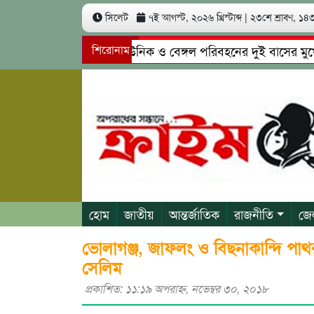
সিলেট
৭ই আগস্ট, ২০২৬ খ্রিস্টাব্দ
|
২৩শে শ্রাবণ, ১৪৩৩
সিলেটে ইউনিক ও বেঙ্গল পরিবহনের দুই বাসের মুখোমুখি স
শিরোনাম
গোয়াইনঘাটে প্রেমের ফাঁদে তরুণী পাচার: মাদকাসক্ত রিমালকে
হোম
জাতীয়
আন্তর্জাতিক
রাজনীতি
জে
ভোলাগঞ্জ, জাফলং ও বিছনাকান্দি পা
সেলিম
প্রকাশিত: ১১:১৯ অপরাহ্ণ, নভেম্বর ৩০, ২০১৮