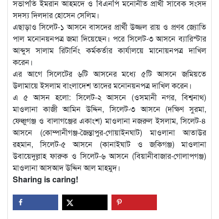
সভাপতি ইমরান আহমদে ও বিএনপি মনোনীত প্রার্থী সাবেক সংসদ
সদস্য দিলদার হোসেন সেলিম।
এছাড়াও সিলেট-১ আসনে বাসদের প্রার্থী উজ্জল রায় ও প্রণব জ্যোতি
পাল মনোনয়নপত্র জমা দিয়েছেন। পরে সিলেট-৩ আসনে ব্যারিস্টার
আব্দুস সালাম রিটার্নিং কর্মকর্তার কার্যালয়ে মানোয়নপত্র দাখিল
করেন।
এর আগে সিলেটের ৬টি আসনের মধ্যে ৫টি আসনে জমিয়তে
উলামায়ে ইসলাম বাংলাদেশ তাদের মনোনয়নপত্র দাখিল করেন।
এ ৫ আসন হলো: সিলেট-২ আসনে (ওসমানী নগর, বিশ্বনাথ)
মাওলানা কাজী আমিন উদ্দিন, সিলেট-৩ আসনে (দক্ষিণ সুরমা,
ফেঞ্চুগঞ্জ ও বালাগঞ্জের একাংশ) মাওলানা নজরুল ইসলাম, সিলেট-৪
আসনে (কোম্পানীগঞ্জ-জৈন্তাপুর-গোয়াইনঘাট) মাওলানা আতাউর
রহমান, সিলেট-৫ আসনে (কানাইঘাট ও জকিগঞ্জ) মাওলানা
উবায়েদুল্লাহ ফারুক ও সিলেট-৬ আসনে (বিয়ানীবাজার-গোলাপগঞ্জ)
মাওলানা আসআদ উদ্দিন আল মাহমুদ।
Sharing is caring!