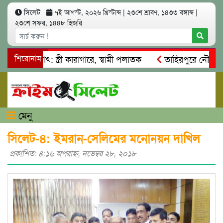
সিলেট
৭ই আগস্ট, ২০২৬ খ্রিস্টাব্দ
|
২৩শে শ্রাবণ, ১৪৩৩ বঙ্গাব্দ
|
২৩শে সফর, ১৪৪৮ হিজরি
আত্মসাৎ: স্ত্রী কারাগারে, স্বামী পলাতক
শিরোনাম
তাহিরপুরে নৌ-ধর্মঘট প
মিকদের মারধর
নগরীতে কোটি টাকার সম্পত্তি দখলের চেষ্টা: গ্রেফ
মেনু
সিলেট-৪: ইমরান-সেলিমের মনোনয়ন দাখিল
প্রকাশিত: ৪:১৬ অপরাহ্ণ, নভেম্বর ২৮, ২০১৮