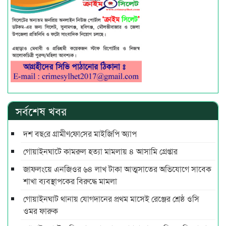
সর্বশেষ খবর
দশ বছ‌রে গ্রামীণ‌ফো‌সের মাইজিপি অ্যাপ
গোয়াইনঘাটে কামরুল হত্যা মামলায় ৪ আসামি গ্রেপ্তার
জাফলংয়ে এনজিওর ৬৪ লাখ টাকা আত্মসাতের অভিযোগে সাবেক
শাখা ব্যবস্থাপকের বিরুদ্ধে মামলা
গোয়াইনঘাট থানায় যোগদানের প্রথম মাসেই রেঞ্জের শ্রেষ্ঠ ওসি
ওমর ফারুক