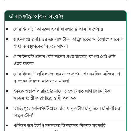
এ সংক্রান্ত আরও সংবাদ
গোয়াইনঘাটে কামরুল হত্যা মামলায় ৪ আসামি গ্রেপ্তার
জাফলংয়ে এনজিওর ৬৪ লাখ টাকা আত্মসাতের অভিযোগে সাবেক
শাখা ব্যবস্থাপকের বিরুদ্ধে মামলা
গোয়াইনঘাট থানায় যোগদানের প্রথম মাসেই রেঞ্জের শ্রেষ্ঠ ওসি
ওমর ফারুক
গোয়াইনঘাটে জমি দখল, হামলা ও প্রাণনাশের হুমকির অভিযোগে
৭ জনের বিরুদ্ধে আদালতে মামলা
ইউকে ওয়ার্ক পারমিটের নামে ৩ কোটি ৬০ লাখ কোটি টাকা
আত্মসাৎ: স্ত্রী কারাগারে, স্বামী পলাতক
তাহিরপুরে নৌ-ধর্মঘট প্রত্যাহার: যাদুকাটায় চালু হলো চাঁদাবাজির
‘নতুন টোল’!
খাদিমনগরে ইউপি সদস্যসহ তিনজনের বিরুদ্ধে সরকারি