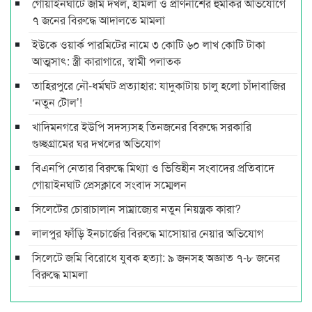
গোয়াইনঘাটে জমি দখল, হামলা ও প্রাণনাশের হুমকির অভিযোগে
৭ জনের বিরুদ্ধে আদালতে মামলা
ইউকে ওয়ার্ক পারমিটের নামে ৩ কোটি ৬০ লাখ কোটি টাকা
আত্মসাৎ: স্ত্রী কারাগারে, স্বামী পলাতক
তাহিরপুরে নৌ-ধর্মঘট প্রত্যাহার: যাদুকাটায় চালু হলো চাঁদাবাজির
‘নতুন টোল’!
খাদিমনগরে ইউপি সদস্যসহ তিনজনের বিরুদ্ধে সরকারি
গুচ্ছগ্রামের ঘর দখলের অভিযোগ
বিএনপি নেতার বিরুদ্ধে মিথ্যা ও ভিত্তিহীন সংবাদের প্রতিবাদে
গোয়াইনঘাট প্রেসক্লাবে সংবাদ সম্মেলন
সিলেটের চোরাচালান সাম্রাজ্যের নতুন নিয়ন্ত্রক কারা?
লালপুর ফাঁড়ি ইনচার্জের বিরুদ্ধে মাসোয়ার নেয়ার অভিযোগ
সিলেটে জমি বিরোধে যুবক হত্যা: ৯ জনসহ অজ্ঞাত ৭-৮ জনের
বিরুদ্ধে মামলা