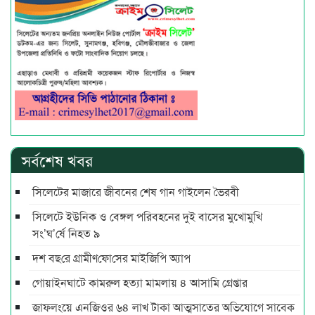
সর্বশেষ খবর
সিলেটের মাজারে জীবনের শেষ গান গাইলেন ভৈরবী
সিলেটে ইউনিক ও বেঙ্গল পরিবহনের দুই বাসের মুখোমুখি
সং’ঘ’র্ষে নিহত ৯
দশ বছ‌রে গ্রামীণ‌ফো‌সের মাইজিপি অ্যাপ
গোয়াইনঘাটে কামরুল হত্যা মামলায় ৪ আসামি গ্রেপ্তার
জাফলংয়ে এনজিওর ৬৪ লাখ টাকা আত্মসাতের অভিযোগে সাবেক