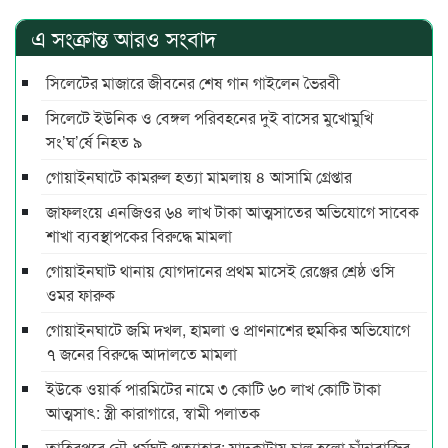
এ সংক্রান্ত আরও সংবাদ
সিলেটের মাজারে জীবনের শেষ গান গাইলেন ভৈরবী
সিলেটে ইউনিক ও বেঙ্গল পরিবহনের দুই বাসের মুখোমুখি
সং’ঘ’র্ষে নিহত ৯
গোয়াইনঘাটে কামরুল হত্যা মামলায় ৪ আসামি গ্রেপ্তার
জাফলংয়ে এনজিওর ৬৪ লাখ টাকা আত্মসাতের অভিযোগে সাবেক
শাখা ব্যবস্থাপকের বিরুদ্ধে মামলা
গোয়াইনঘাট থানায় যোগদানের প্রথম মাসেই রেঞ্জের শ্রেষ্ঠ ওসি
ওমর ফারুক
গোয়াইনঘাটে জমি দখল, হামলা ও প্রাণনাশের হুমকির অভিযোগে
৭ জনের বিরুদ্ধে আদালতে মামলা
ইউকে ওয়ার্ক পারমিটের নামে ৩ কোটি ৬০ লাখ কোটি টাকা
আত্মসাৎ: স্ত্রী কারাগারে, স্বামী পলাতক
তাহিরপুরে নৌ-ধর্মঘট প্রত্যাহার: যাদুকাটায় চালু হলো চাঁদাবাজির