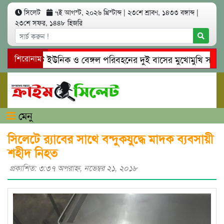
সিলেট
৭ই আগস্ট, ২০২৬ খ্রিস্টাব্দ
|
২৩শে শ্রাবণ, ১৪৩৩ বঙ্গাব্দ
|
২৩শে সফর, ১৪৪৮ হিজরি
সিলেটে ইউনিক ও বেঙ্গল পরিবহনের দুই বাসের মুখোমুখি সং’ঘ’র্ষে
শিরোনাম
গোয়াইনঘাটে প্রেমের ফাঁদে তরুণী পাচার: মাদকাসক্ত রিমালকে গ্রেপ্ত
মেনু
সিলেটে র‍্যাবের সাথে বন্দুকযুদ্ধে মাদক ব্যবসায়ী
শহীদ নিহত
প্রকাশিত: ৩:৩৭ অপরাহ্ণ, নভেম্বর ২১, ২০১৮