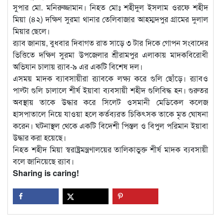
সুপার মো. মনিরুজ্জামান। নিহত মোঃ শহীদুল ইসলাম ওরফে শহীদ
মিয়া (৪২) দক্ষিণ সুরমা থানার তেলিবাজার আহম্মদপুর গ্রামের দুলাল
মিয়ার ছেলে।
র‍্যাব জানায়, বুধবার দিবাগত রাত সাড়ে ৩ টার দিকে গোপন সংবাদের
ভিত্তিতে দক্ষিণ সুরমা উপজেলার শ্রীরামপুর এলাকায় মাদকবিরোধী
অভিযান চালায় র‍্যাব-৯ এর একটি বিশেষ দল।
এসময় মাদক ব্যাবসায়ীরা র‍্যাবকে লক্ষ্য করে গুলি ছোঁড়ে। র‍্যাবও
পাল্টা গুলি চালালে শীর্ষ ইয়াবা ব্যবসায়ী শহীদ গুলিবিদ্ধ হন। গুরুতর
অবস্থায় তাকে উদ্ধার করে সিলেট ওসমানী মেডিকেল কলেজ
হাসপাতালে নিয়ে যাওয়া হলে কর্তব্যরত চিকিৎসক তাকে মৃত ঘোষনা
করেন। ঘটনাস্থল থেকে একটি বিদেশী পিস্তল ও বিপুল পরিমান ইয়াবা
উদ্ধার করা হয়েছে।
নিহত শহীদ মিয়া স্বরাষ্ট্রমন্ত্রণালয়ের তালিকাভুক্ত শীর্ষ মাদক ব্যবসায়ী
বলে জানিয়েছে র‍্যাব।
Sharing is caring!