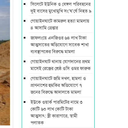
সিলেটে ইউনিক ও বেঙ্গল পরিবহনের
দুই বাসের মুখোমুখি সং’ঘ’র্ষে নিহত ৯
গোয়াইনঘাটে কামরুল হত্যা মামলায়
৪ আসামি গ্রেপ্তার
জাফলংয়ে এনজিওর ৬৪ লাখ টাকা
আত্মসাতের অভিযোগে সাবেক শাখা
ব্যবস্থাপকের বিরুদ্ধে মামলা
গোয়াইনঘাট থানায় যোগদানের প্রথম
মাসেই রেঞ্জের শ্রেষ্ঠ ওসি ওমর ফারুক
গোয়াইনঘাটে জমি দখল, হামলা ও
প্রাণনাশের হুমকির অভিযোগে ৭
জনের বিরুদ্ধে আদালতে মামলা
ইউকে ওয়ার্ক পারমিটের নামে ৩
কোটি ৬০ লাখ কোটি টাকা
আত্মসাৎ: স্ত্রী কারাগারে, স্বামী
পলাতক