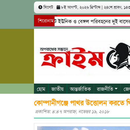
সিলেট
৮ই আগস্ট, ২০২৬ খ্রিস্টাব্দ
|
২৪শে শ্রাবণ, ১৪৩৩
সিলেটে ইউনিক ও বেঙ্গল পরিবহনের দুই বাসের মুখোমুখ
শিরোনাম
গোয়াইনঘাটে প্রেমের ফাঁদে তরুণী পাচার: মাদকাসক্ত রিমা
হোম
জাতীয়
আন্তর্জাতিক
রাজনীতি
জে
কোম্পানীগঞ্জে পাথর উত্তোলন করতে গ
প্রকাশিত: ৪:৪৭ অপরাহ্ণ, নভেম্বর ১৯, ২০১৮