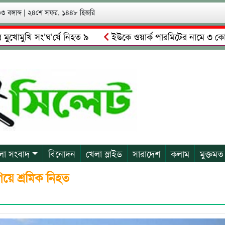
 বঙ্গাব্দ
|
২৪শে সফর, ১৪৪৮ হিজরি
ি সং’ঘ’র্ষে নিহত ৯
ইউকে ওয়ার্ক পারমিটের নামে ৩ কোটি ৬০ লা
লকে গ্রেপ্তারের দাবি স্থানীয়দের
গোয়াইনঘাটে আলিম উদ্দিনের নে
লা সংবাদ
বিনোদন
খেলা স্লাইড
সারাদেশ
কলাম
মুক্তমত
িয়ে শ্রমিক নিহত