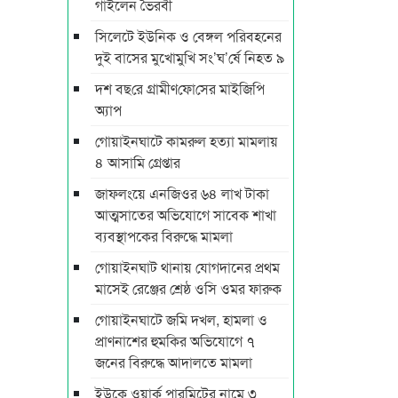
গাইলেন ভৈরবী
সিলেটে ইউনিক ও বেঙ্গল পরিবহনের
দুই বাসের মুখোমুখি সং’ঘ’র্ষে নিহত ৯
দশ বছ‌রে গ্রামীণ‌ফো‌সের মাইজিপি
অ্যাপ
গোয়াইনঘাটে কামরুল হত্যা মামলায়
৪ আসামি গ্রেপ্তার
জাফলংয়ে এনজিওর ৬৪ লাখ টাকা
আত্মসাতের অভিযোগে সাবেক শাখা
ব্যবস্থাপকের বিরুদ্ধে মামলা
গোয়াইনঘাট থানায় যোগদানের প্রথম
মাসেই রেঞ্জের শ্রেষ্ঠ ওসি ওমর ফারুক
গোয়াইনঘাটে জমি দখল, হামলা ও
প্রাণনাশের হুমকির অভিযোগে ৭
জনের বিরুদ্ধে আদালতে মামলা
ইউকে ওয়ার্ক পারমিটের নামে ৩