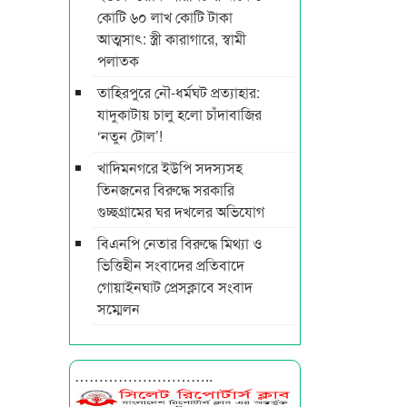
কোটি ৬০ লাখ কোটি টাকা
আত্মসাৎ: স্ত্রী কারাগারে, স্বামী
পলাতক
তাহিরপুরে নৌ-ধর্মঘট প্রত্যাহার:
যাদুকাটায় চালু হলো চাঁদাবাজির
‘নতুন টোল’!
খাদিমনগরে ইউপি সদস্যসহ
তিনজনের বিরুদ্ধে সরকারি
গুচ্ছগ্রামের ঘর দখলের অভিযোগ
বিএনপি নেতার বিরুদ্ধে মিথ্যা ও
ভিত্তিহীন সংবাদের প্রতিবাদে
গোয়াইনঘাট প্রেসক্লাবে সংবাদ
সম্মেলন
………………………..