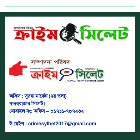
অফিস : সুরমা মার্কেট (২য় তলা)
বন্দরবাজার সিলেট।
মোবাইল নং: অফিস – ০১৭১১-৭০৭২৩২
ই-মেইল : crimesylhet2017@gmail.com