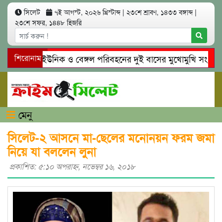
সিলেট
৭ই আগস্ট, ২০২৬ খ্রিস্টাব্দ
|
২৩শে শ্রাবণ, ১৪৩৩ বঙ্গাব্দ
|
২৩শে সফর, ১৪৪৮ হিজরি
সিলেটে ইউনিক ও বেঙ্গল পরিবহনের দুই বাসের মুখোমুখি সং’ঘ’র্ষে 
শিরোনাম
গোয়াইনঘাটে প্রেমের ফাঁদে তরুণী পাচার: মাদকাসক্ত রিমালকে গ্রেপ্তার
মেনু
সিলেট-২ আসনে মা-ছেলের মনোনয়ন ফরম জমা
নিয়ে যা বললেন লুনা
প্রকাশিত: ৫:১০ অপরাহ্ণ, নভেম্বর ১৬, ২০১৮