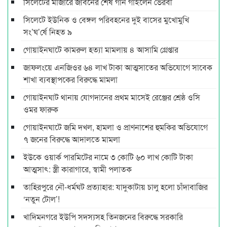
সিলেটের মাজারে জীবনের শেষ গান গাইলেন ভৈরবী
সিলেটে ইউনিক ও বেঙ্গল পরিবহনের দুই বাসের মুখোমুখি
সং’ঘ’র্ষে নিহত ৯
গোয়াইনঘাটে কামরুল হত্যা মামলায় ৪ আসামি গ্রেপ্তার
জাফলংয়ে এনজিওর ৬৪ লাখ টাকা আত্মসাতের অভিযোগে সাবেক
শাখা ব্যবস্থাপকের বিরুদ্ধে মামলা
গোয়াইনঘাট থানায় যোগদানের প্রথম মাসেই রেঞ্জের শ্রেষ্ঠ ওসি
ওমর ফারুক
গোয়াইনঘাটে জমি দখল, হামলা ও প্রাণনাশের হুমকির অভিযোগে
৭ জনের বিরুদ্ধে আদালতে মামলা
ইউকে ওয়ার্ক পারমিটের নামে ৩ কোটি ৬০ লাখ কোটি টাকা
আত্মসাৎ: স্ত্রী কারাগারে, স্বামী পলাতক
তাহিরপুরে নৌ-ধর্মঘট প্রত্যাহার: যাদুকাটায় চালু হলো চাঁদাবাজির
‘নতুন টোল’!
খাদিমনগরে ইউপি সদস্যসহ তিনজনের বিরুদ্ধে সরকারি