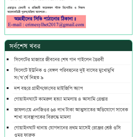
সর্বশেষ খবর
সিলেটের মাজারে জীবনের শেষ গান গাইলেন ভৈরবী
সিলেটে ইউনিক ও বেঙ্গল পরিবহনের দুই বাসের মুখোমুখি
সং’ঘ’র্ষে নিহত ৯
দশ বছ‌রে গ্রামীণ‌ফো‌সের মাইজিপি অ্যাপ
গোয়াইনঘাটে কামরুল হত্যা মামলায় ৪ আসামি গ্রেপ্তার
জাফলংয়ে এনজিওর ৬৪ লাখ টাকা আত্মসাতের অভিযোগে সাবেক
শাখা ব্যবস্থাপকের বিরুদ্ধে মামলা
গোয়াইনঘাট থানায় যোগদানের প্রথম মাসেই রেঞ্জের শ্রেষ্ঠ ওসি
ওমর ফারুক