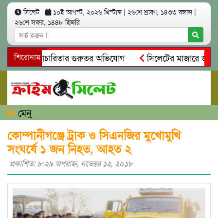
সিলেট
১০ই আগস্ট, ২০২৬ খ্রিস্টাব্দ
|
২৬শে শ্রাবণ, ১৪৩৩ বঙ্গাব্দ
|
২৬শে সফর, ১৪৪৮ হিজরি
নিয়ম ও স্বেচ্ছাচারিতার গুরুতর অভিযোগ
শিরোনাম
সিলেটের মাজারে জীবনের
সন্ধান, দলিল ফাঁস
গোয়াইনঘাটে প্রেমের ফাঁদে তরুণী পাচার: মাদকা
মেনু
কোম্পানীগঞ্জে ট্রাক ও সিএনজির মুখোমুখি
সংঘর্ষে ১ জন নিহত, আহত ২
প্রকাশিত: ৮:২৯ অপরাহ্ণ, নভেম্বর ১২, ২০১৮