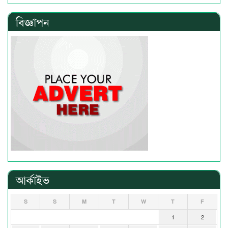
বিজ্ঞাপন
আর্কাইভ
S
S
M
T
W
T
F
1
2