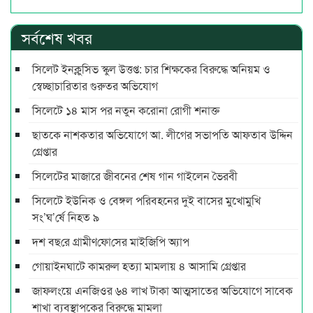
সর্বশেষ খবর
সিলেট ইনক্লুসিভ স্কুল উত্তপ্ত: চার শিক্ষকের বিরুদ্ধে অনিয়ম ও
স্বেচ্ছাচারিতার গুরুতর অভিযোগ
সিলেটে ১৪ মাস পর নতুন করোনা রোগী শনাক্ত
ছাতকে নাশকতার অভিযোগে আ. লীগের সভাপ‌তি আফতাব উদ্দিন
গ্রেপ্তার
সিলেটের মাজারে জীবনের শেষ গান গাইলেন ভৈরবী
সিলেটে ইউনিক ও বেঙ্গল পরিবহনের দুই বাসের মুখোমুখি
সং’ঘ’র্ষে নিহত ৯
দশ বছ‌রে গ্রামীণ‌ফো‌সের মাইজিপি অ্যাপ
গোয়াইনঘাটে কামরুল হত্যা মামলায় ৪ আসামি গ্রেপ্তার
জাফলংয়ে এনজিওর ৬৪ লাখ টাকা আত্মসাতের অভিযোগে সাবেক
শাখা ব্যবস্থাপকের বিরুদ্ধে মামলা