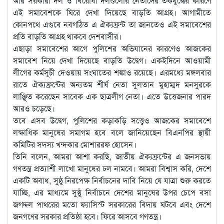
আর সরকারী দল ও বিরোধী দলগুলোর নেতাদের তর্কযুদ্ধের কারণে
এই সমাবেশকে ঘিরে দেখা দিয়েছে বাড়তি আগ্রহ। আগামীতে
কোনপথে এগুবে নবগঠিত এ ঐক্যফ্রন্ট তা জানতেও এই সমাবেশের
প্রতি বাড়তি আগ্রহ থাকবে দেশবাসীর।
এছাড়া সমাবেশের আগে পুলিশের অভিযানের কারণেও আজকের
সমাবেশ নিয়ে দেখা দিয়েছে বাড়তি উদ্বেগ। একইদিনে আওয়ামী
লীগের কর্মসূচী দেওয়ায় সংঘাতের শঙ্কাও রয়েছে। এরমধ্যে মঙ্গলবার
রাতে ঐক্যফ্রন্টের অন্যতম শীর্ষ নেতা সুলতান মুহাম্মদ মনসুরকে
লাঞ্ছিত করেছেন সাবেক এক ছাত্রলীগ নেতা। এতে উত্তেজনার পারদ
আরও চড়েছে।
তবে এসব উদ্বেগ, পুলিশের কড়াকড়ি সত্ত্বেও আজকের সমাবেশে
লক্ষাধিক মানুষের সমাগম হবে বলে জানিয়েছেন বিএনপির স্থায়ী
কমিটির সদস্য খন্দকার মোশাররফ হোসেন।
তিনি বলেন, আমরা আশা করছি, জাতীয় ঐক্যফ্রন্টের এ জনসভায়
গণতন্ত্র প্রত্যাশী লাখো মানুষের ঢল নামবে। আমরা বিশ্বাস করি, দেশে
একটি অবাধ, সুষ্ঠু নিরপেক্ষ নির্বাচনের দাবি নিয়ে যে যাত্রা শুরু করতে
যাচ্ছি, এর মাধ্যমে সুষ্ঠু নির্বাচনে দেশের মানুষের উপর চেপে বসা
জগদ্দল পাথরের মতো ফ্যাসিস্ট সরকারের বিদায় ঘটবে এবং দেশে
জনগণের সরকার প্রতিষ্ঠা হবে। ফিরে আসবে গণতন্ত্র।