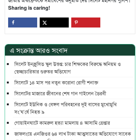
জাতীয় ঐক্যফ্রন্টকে সমাবেশের অনুমতি দেয় সিলেট মহানগর পুলিশ।
Sharing is caring!
এ সংক্রান্ত আরও সংবাদ
সিলেট ইনক্লুসিভ স্কুল উত্তপ্ত: চার শিক্ষকের বিরুদ্ধে অনিয়ম ও
স্বেচ্ছাচারিতার গুরুতর অভিযোগ
সিলেটে ১৪ মাস পর নতুন করোনা রোগী শনাক্ত
সিলেটের মাজারে জীবনের শেষ গান গাইলেন ভৈরবী
সিলেটে ইউনিক ও বেঙ্গল পরিবহনের দুই বাসের মুখোমুখি
সং’ঘ’র্ষে নিহত ৯
গোয়াইনঘাটে কামরুল হত্যা মামলায় ৪ আসামি গ্রেপ্তার
জাফলংয়ে এনজিওর ৬৪ লাখ টাকা আত্মসাতের অভিযোগে সাবেক