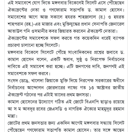
এই সমাবেশে যোগ দিতে মঙ্গলবার বিকেলেই সিলেট এসে পৌঁছেছেন
ঐক্যফ্রন্টের নেতা ও গণফোরাম সভাপতি ড. কামাল হোসেন।
সমাবেশের আগে আজ সকালে হযরত শাহজালাল (র.) ও হযরত
শাহপরান (রহ.)-এর মাজার এবং মুক্তিযুদ্ধের প্রধান সেনাপতি জেনারেল
আতাউল গনি ওসমানীর কবর জিয়ারত করবেন ঐক্যফ্রন্ট নেতারা।
ঐক্যফ্রন্টের সমাবেশকে সফল করতে গত কয়েকদিন ধরেই ব্যাপক
প্রচারণা চালানো হচ্ছে সিলেটে।
মঙ্গলবার বিকেলে সিলেটে পৌঁছে সাংবাদিকদের প্রশ্নের জবাবে ড.
কামাল হোসেন বলেন, একটি অবাধ, সুষ্ঠু ও নিরপেক্ষ নির্বাচনের
দাবিতে এই সমাবেশ করা হচ্ছে। এটি জনগণের দাবি, জনগণই এই
সমাবেশকে সফল করবে।
সংসদ ভেঙে, খালেদা জিয়াকে মুক্তি দিয়ে নিরপেক্ষ সরকারের অধীনে
নির্বাচনের আন্দোলন জোরদারের লক্ষ্যে গত ১৩ অক্টোবর জাতীয়
ঐক্যফ্রন্ট গঠনের পর এটাই তাদের প্রথম জনসভা।
কামাল হোসেনের উদ্যোগে গঠিত এই জোটে বিএনপি ছাড়াও রয়েছে
আ স ম আবদুর রবের জেএসডি ও নাগরিক ঐক্যের মাহমুদুর রহমান
মান্না।
জোটের প্রথম জনসভার জন্য একদিন আগেই মঙ্গলবার সন্ধ্যায় সিলেট
পৌঁছেছেন গণফোরাম সভাপতি কামাল হোসেন। তার সঙ্গে আছেন