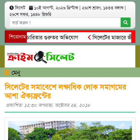
সিলেট
১০ই আগস্ট, ২০২৬ খ্রিস্টাব্দ
|
২৬শে শ্রাবণ, ১৪৩৩ বঙ্গাব্দ
|
২৬শে সফর, ১৪৪৮ হিজরি
িয়ম ও স্বেচ্ছাচারিতার গুরুতর অভিযোগ
শিরোনাম
সিলেটের মাজারে জীবনের 
্ধান, দলিল ফাঁস
গোয়াইনঘাটে প্রেমের ফাঁদে তরুণী পাচার: মাদকাস
মেনু
সিলেটের সমাবেশে লক্ষাধিক লোক সমাগমের
আশা ঐক্যফ্রন্টের
প্রকাশিত: ১২:৩০ অপরাহ্ণ, অক্টোবর ২৪, ২০১৮