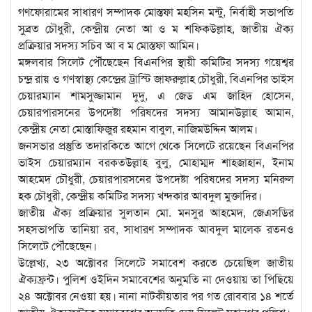
গণফোরামের সাধারণ সম্পাদক মোস্তফা মহসিন মন্টু, নির্বাহী সভাপতি
সুব্রত চৌধুরী, কেন্দ্রীয় নেতা আ ও ম শফিকউল্লাহ, জাতীয় ঐক্য
প্রক্রিয়ার সদস্য সচিব আ ব ম মোস্তফা আমিন।
মঙ্গলবার সিলেট পৌঁছেছেন বিএনপির স্থায়ী কমিটির সদস্য গয়েশ্বর
চন্দ্র রায় ও গণস্বাস্থ্য কেন্দ্রের ট্রাস্টি জাফরুল্লাহ চৌধুরী, বিএনপির ভাইস
চেয়ারম্যান শামসুজ্জামান দুদু, এ জেড এম জাহিদ হোসেন,
চেয়ারপারসনের উপদেষ্টা পরিষদের সদস্য আমানউল্লাহ আমান,
কেন্দ্রীয় নেতা মোস্তাফিজুর রহমান বাবুল, নাজিমউদ্দিন আলম।
জনসভার প্রস্তুতি তদারকিতে আগে থেকে সিলেটে রয়েছেন বিএনপির
ভাইস চেয়ারম্যান বরকতউল্লাহ বুলু, মোহাম্মদ শাহজাহান, ইনাম
আহমেদ চৌধুরী, চেয়ারপারসনের উপদেষ্টা পরিষদের সদস্য মনিরুল
হক চৌধুরী, কেন্দ্রীয় কমিটির সদস্য খন্দকার আবদুল মুক্তাদির।
জাতীয় ঐক্য প্রক্রিয়ার সুলতান মো. মনসুর আহমেদ, জেএসডির
সহসভাপতি তানিয়া রব, সাধারণ সম্পাদক আবদুল মালেক রতনও
সিলেটে পৌঁছেছেন।
উল্লেখ্য, ২৩ অক্টোবর সিলেটে সমাবেশ করতে চেয়েছিল জাতীয়
ঐক্যফ্রন্ট। পুলিশ ওইদিন সমাবেশের অনুমতি না দেওয়ায় তা পিছিয়ে
২৪ অক্টোবর নেওয়া হয়। নানা নাটকীয়তার পর গত রোববার ১৪ শর্তে