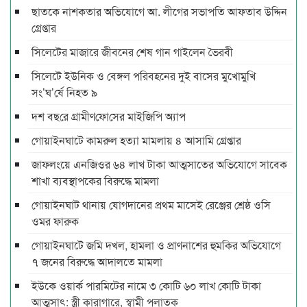
ছাতকে নাশকতার অভিযোগে আ. লীগের সভাপ‌তি আফতাব উদ্দিন
গ্রেপ্তার
সিলেটের মাজারে জীবনের শেষ গান গাইলেন ভৈরবী
সিলেটে ইউনিক ও বেঙ্গল পরিবহনের দুই বাসের মুখোমুখি
সং’ঘ’র্ষে নিহত ৯
দশ বছ‌রে গ্রামীণ‌ফো‌সের মাইজিপি অ্যাপ
গোয়াইনঘাটে কামরুল হত্যা মামলায় ৪ আসামি গ্রেপ্তার
জাফলংয়ে এনজিওর ৬৪ লাখ টাকা আত্মসাতের অভিযোগে সাবেক
শাখা ব্যবস্থাপকের বিরুদ্ধে মামলা
গোয়াইনঘাট থানায় যোগদানের প্রথম মাসেই রেঞ্জের শ্রেষ্ঠ ওসি
ওমর ফারুক
গোয়াইনঘাটে জমি দখল, হামলা ও প্রাণনাশের হুমকির অভিযোগে
৭ জনের বিরুদ্ধে আদালতে মামলা
ইউকে ওয়ার্ক পারমিটের নামে ৩ কোটি ৬০ লাখ কোটি টাকা
আত্মসাৎ: স্ত্রী কারাগারে, স্বামী পলাতক