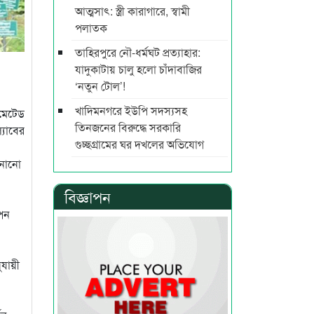
আত্মসাৎ: স্ত্রী কারাগারে, স্বামী
পলাতক
তাহিরপুরে নৌ-ধর্মঘট প্রত্যাহার:
যাদুকাটায় চালু হলো চাঁদাবাজির
‘নতুন টোল’!
খাদিমনগরে ইউপি সদস্যসহ
মেটেড
তিনজনের বিরুদ্ধে সরকারি
্যাবের
গুচ্ছগ্রামের ঘর দখলের অভিযোগ
ানানো
বিজ্ঞাপন
াপন
ুযায়ী