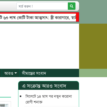
 কোটি টাকা আত্মসাৎ: স্ত্রী কারাগারে, স্বামী পলাতক
তাহিরপুরে 
ৃত্বে চাঁদাবাজি ও শ্রমিকদের মারধর
নগরীতে কোটি টাকার সম্পত্
আরও
সীমান্তের সংবাদ
এ সংক্রান্ত আরও সংবাদ
সিলেটে ১৪ মাস পর নতুন করোনা
রোগী শনাক্ত