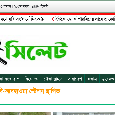
 বঙ্গাব্দ
|
২৫শে সফর, ১৪৪৮ হিজরি
 সং’ঘ’র্ষে নিহত ৯
ইউকে ওয়ার্ক পারমিটের নামে ৩ কোটি ৬০ লাখ
কে গ্রেপ্তারের দাবি স্থানীয়দের
গোয়াইনঘাটে আলিম উদ্দিনের নেত
লা সংবাদ
বিনোদন
খেলা স্লাইড
সারাদেশ
কলাম
মুক্তমত
ষি-আবহাওয়া স্টেশন স্থাপিত