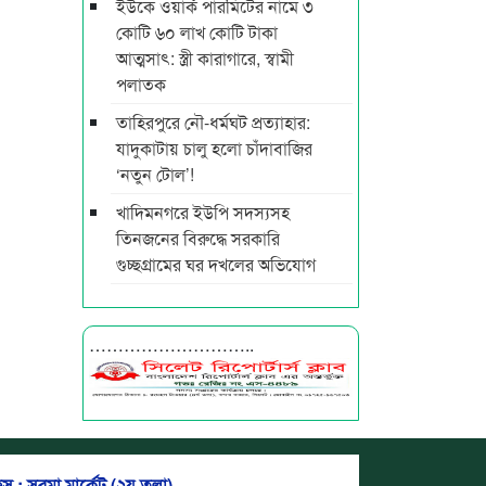
ইউকে ওয়ার্ক পারমিটের নামে ৩
কোটি ৬০ লাখ কোটি টাকা
আত্মসাৎ: স্ত্রী কারাগারে, স্বামী
পলাতক
তাহিরপুরে নৌ-ধর্মঘট প্রত্যাহার:
যাদুকাটায় চালু হলো চাঁদাবাজির
‘নতুন টোল’!
খাদিমনগরে ইউপি সদস্যসহ
তিনজনের বিরুদ্ধে সরকারি
গুচ্ছগ্রামের ঘর দখলের অভিযোগ
………………………..
স : সুরমা মার্কেট (২য় তলা)