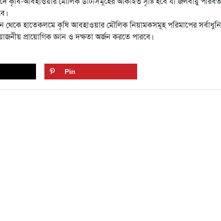
দে কৃষি-আবহাওয়ার মৌলিক ডাটাসমূহের আর্কাইভ সৃষ্টি হবে যা জলবায়ু পরিবর্
বে।
া এখান থেকে হাতেকলমে কৃষি আবহাওয়ার মৌলিক নিয়ামকসমূহ পরিমাপের সর্বাধুন
ন্ত প্রয়োজনীয় প্রায়োগিক জ্ঞান ও দক্ষতা অর্জন করতে পারবে।
Pin