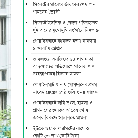
সিলেটের মাজারে জীবনের শেষ গান
গাইলেন ভৈরবী
সিলেটে ইউনিক ও বেঙ্গল পরিবহনের
দুই বাসের মুখোমুখি সং’ঘ’র্ষে নিহত ৯
গোয়াইনঘাটে কামরুল হত্যা মামলায়
৪ আসামি গ্রেপ্তার
জাফলংয়ে এনজিওর ৬৪ লাখ টাকা
আত্মসাতের অভিযোগে সাবেক শাখা
ব্যবস্থাপকের বিরুদ্ধে মামলা
গোয়াইনঘাট থানায় যোগদানের প্রথম
মাসেই রেঞ্জের শ্রেষ্ঠ ওসি ওমর ফারুক
গোয়াইনঘাটে জমি দখল, হামলা ও
প্রাণনাশের হুমকির অভিযোগে ৭
জনের বিরুদ্ধে আদালতে মামলা
ইউকে ওয়ার্ক পারমিটের নামে ৩
কোটি ৬০ লাখ কোটি টাকা