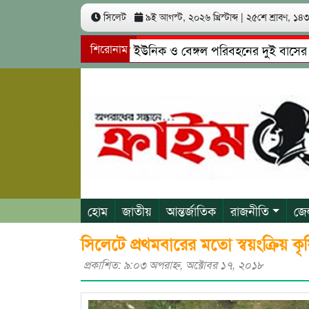
সিলেট
৯ই আগস্ট, ২০২৬ খ্রিস্টাব্দ
|
২৫শে শ্রাবণ, ১৪৩৩
সিলেটে ইউনিক ও বেঙ্গল পরিবহনের দুই বাসের মুখোমুখি
শিরোনাম
গোয়াইনঘাটে প্রেমের ফাঁদে তরুণী পাচার: মাদকাসক্ত রিমাল
হোম
জাতীয়
আন্তর্জাতিক
রাজনীতি
জে
সিলেটে প্রথমবারের মতো স্বয়ংক্রিয় কৃ
প্রকাশিত: ৯:০৩ অপরাহ্ণ, অক্টোবর ১৭, ২০১৮