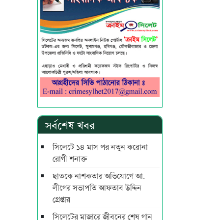
সর্বশেষ খবর
সিলেটে ১৪ মাস পর নতুন করোনা
রোগী শনাক্ত
ছাতকে নাশকতার অভিযোগে আ.
লীগের সভাপ‌তি আফতাব উদ্দিন
গ্রেপ্তার
সিলেটের মাজারে জীবনের শেষ গান