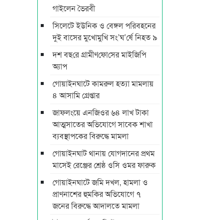
গাইলেন ভৈরবী
সিলেটে ইউনিক ও বেঙ্গল পরিবহনের
দুই বাসের মুখোমুখি সং’ঘ’র্ষে নিহত ৯
দশ বছ‌রে গ্রামীণ‌ফো‌সের মাইজিপি
অ্যাপ
গোয়াইনঘাটে কামরুল হত্যা মামলায়
৪ আসামি গ্রেপ্তার
জাফলংয়ে এনজিওর ৬৪ লাখ টাকা
আত্মসাতের অভিযোগে সাবেক শাখা
ব্যবস্থাপকের বিরুদ্ধে মামলা
গোয়াইনঘাট থানায় যোগদানের প্রথম
মাসেই রেঞ্জের শ্রেষ্ঠ ওসি ওমর ফারুক
গোয়াইনঘাটে জমি দখল, হামলা ও
প্রাণনাশের হুমকির অভিযোগে ৭
জনের বিরুদ্ধে আদালতে মামলা