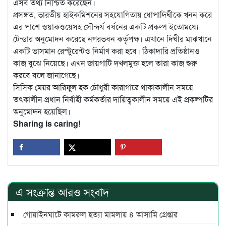
এসব তথ্য নিশ্চিত করেছেন।
প্রসঙ্গত, ভারতীয় হাইকমিশনের সহযোগিতায় ধোপাদিঘীকে খনন করে
এর পাশে ওয়াকওয়েসহ সৌন্দর্য বর্ধনের একটি প্রকল্প ইতোমধ্যে
টেন্ডার অনুমোদন করেছে নগরভবন কর্তৃপক্ষ। এখানে দিঘীর মাঝখানে
একটি ভাসমান রেস্টুরেন্টও নির্মাণ করা হবে। ঠিকাদারি প্রতিষ্ঠানও
কাজ বুঝে নিয়েছে। এখন জায়গাটি দখলমুক্ত হলে তারা কাজ শুরু
করবে বলে জানাগেছে।
সিসিক মেয়র আরিফুল হক চৌধুরী কারাগারে থাকাকালীন সময়ে
তৎকালীন প্রধান নির্বাহী কর্মকর্তার দায়িত্বকালীন সময়ে এই প্রকল্পটির
অনুমোদন হয়েছিল।
Sharing is caring!
এ সংক্রান্ত আরও সংবাদ
গোয়াইনঘাটে কামরুল হত্যা মামলায় ৪ আসামি গ্রেপ্তার