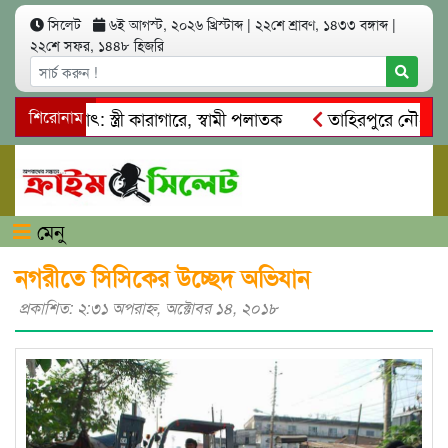
সিলেট
৬ই আগস্ট, ২০২৬ খ্রিস্টাব্দ
|
২২শে শ্রাবণ, ১৪৩৩ বঙ্গাব্দ
|
২২শে সফর, ১৪৪৮ হিজরি
আত্মসাৎ: স্ত্রী কারাগারে, স্বামী পলাতক
শিরোনাম
তাহিরপুরে নৌ-ধর্মঘট প
মিকদের মারধর
নগরীতে কোটি টাকার সম্পত্তি দখলের চেষ্টা: গ্রেফ
মেনু
নগরীতে সিসিকের উচ্ছেদ অভিযান
প্রকাশিত: ২:৩১ অপরাহ্ণ, অক্টোবর ১৪, ২০১৮