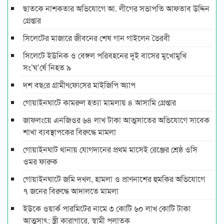
ছাতকে নাশকতার অভিযোগে আ. লীগের সভাপ‌তি আফতাব উদ্দিন
গ্রেপ্তার
সিলেটের মাজারে জীবনের শেষ গান গাইলেন ভৈরবী
সিলেটে ইউনিক ও বেঙ্গল পরিবহনের দুই বাসের মুখোমুখি
সং’ঘ’র্ষে নিহত ৯
দশ বছ‌রে গ্রামীণ‌ফো‌সের মাইজিপি অ্যাপ
গোয়াইনঘাটে কামরুল হত্যা মামলায় ৪ আসামি গ্রেপ্তার
জাফলংয়ে এনজিওর ৬৪ লাখ টাকা আত্মসাতের অভিযোগে সাবেক
শাখা ব্যবস্থাপকের বিরুদ্ধে মামলা
গোয়াইনঘাট থানায় যোগদানের প্রথম মাসেই রেঞ্জের শ্রেষ্ঠ ওসি
ওমর ফারুক
গোয়াইনঘাটে জমি দখল, হামলা ও প্রাণনাশের হুমকির অভিযোগে
৭ জনের বিরুদ্ধে আদালতে মামলা
ইউকে ওয়ার্ক পারমিটের নামে ৩ কোটি ৬০ লাখ কোটি টাকা
আত্মসাৎ: স্ত্রী কারাগারে, স্বামী পলাতক