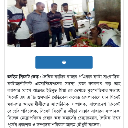
🖶
ক্রাইম সিলেট ডেস্ক :
দৈনিক কাজির বাজার পএিকার ফটো সাংবাদিক,
ফটোজার্নালিস্ট এসোসিয়েশনের সদস্য রেজা রুবেল‘র বড় ভাই
ক্যান্সার রোগে আক্রান্ত ইউনুছ মিয়া কে দেখতে বৃহস্পতিবার সন্ধ্যায়
সিলেট এম এ জি ওসমানি মেডিকেল কলেজ হাসপাতালে যান সিলেট
মহানগর আওয়ামীলীগের সাংগঠনিক সম্পাদক, বাংলাদেশ ক্রিকেট
বোর্ডের পরিচালক, সিলেট বিভাগীয় ক্রীড়া সংস্থার সাধারন সম্পাদক,
সিলেট মেট্রোপলিটন চেম্বার অফ কমার্সের চেয়্যারম্যান, দৈনিক উত্তর
পূর্বের প্রকাশক ও সম্পাদক শফিউল আলম চৌধুরী নাদেল।