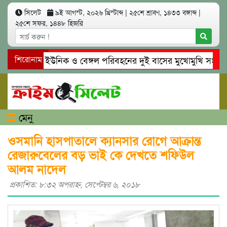
সিলেট
৯ই আগস্ট, ২০২৬ খ্রিস্টাব্দ
|
২৫শে শ্রাবণ, ১৪৩৩ বঙ্গাব্দ
|
২৫শে সফর, ১৪৪৮ হিজরি
সিলেটে ইউনিক ও বেঙ্গল পরিবহনের দুই বাসের মুখোমুখি সং’ঘ’র্ষে
শিরোনাম
গোয়াইনঘাটে প্রেমের ফাঁদে তরুণী পাচার: মাদকাসক্ত রিমালকে গ্রেপ্তা
মেনু
ওসমানি হাসপাতালে ক্যানসার রোগে আক্রান্ত
রেজারুবেলের বড় ভাই কে দেখতে শফিউল
আলম নাদেল
প্রকাশিত: ৮:৩২ অপরাহ্ণ, সেপ্টেম্বর ৬, ২০১৮