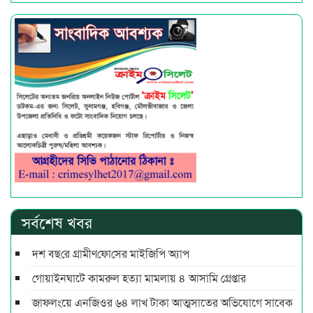
সর্বশেষ খবর
দশ বছ‌রে গ্রামীণ‌ফো‌সের মাইজিপি অ্যাপ
গোয়াইনঘাটে কামরুল হত্যা মামলায় ৪ আসামি গ্রেপ্তার
জাফলংয়ে এনজিওর ৬৪ লাখ টাকা আত্মসাতের অভিযোগে সাবেক