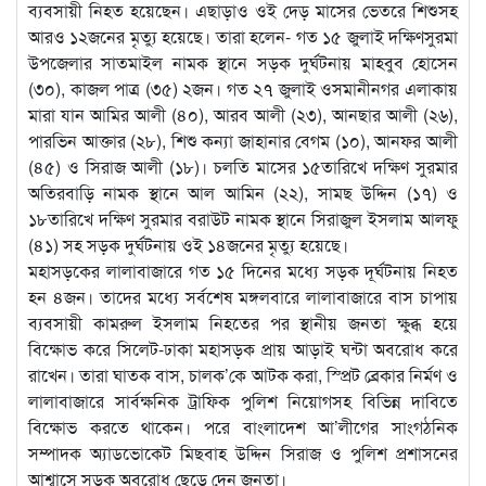
ব্যবসায়ী নিহত হয়েছেন। এছাড়াও ওই দেড় মাসের ভেতরে শিশুসহ
আরও ১২জনের মৃত্যু হয়েছে। তারা হলেন- গত ১৫ জুলাই দক্ষিণসুরমা
উপজেলার সাতমাইল নামক স্থানে সড়ক দুর্ঘটনায় মাহবুব হোসেন
(৩০), কাজল পাত্র (৩৫) ২জন। গত ২৭ জুলাই ওসমানীনগর এলাকায়
মারা যান আমির আলী (৪০), আরব আলী (২৩), আনছার আলী (২৬),
পারভিন আক্তার (২৮), শিশু কন্যা জাহানার বেগম (১০), আনফর আলী
(৪৫) ও সিরাজ আলী (১৮)। চলতি মাসের ১৫তারিখে দক্ষিণ সুরমার
অতিরবাড়ি নামক স্থানে আল আমিন (২২), সামছ উদ্দিন (১৭) ও
১৮তারিখে দক্ষিণ সুরমার বরাউট নামক স্থানে সিরাজুল ইসলাম আলফু
(৪১) সহ সড়ক দুর্ঘটনায় ওই ১৪জনের মৃত্যু হয়েছে।
মহাসড়কের লালাবাজারে গত ১৫ দিনের মধ্যে সড়ক দূর্ঘটনায় নিহত
হন ৪জন। তাদের মধ্যে সর্বশেষ মঙ্গলবারে লালাবাজারে বাস চাপায়
ব্যবসায়ী কামরুল ইসলাম নিহতের পর স্থানীয় জনতা ক্ষুব্ধ হয়ে
বিক্ষোভ করে সিলেট-ঢাকা মহাসড়ক প্রায় আড়াই ঘন্টা অবরোধ করে
রাখেন। তারা ঘাতক বাস, চালক’কে আটক করা, স্প্রিট ব্রেকার নির্মণ ও
লালাবাজারে সার্বক্ষনিক ট্রাফিক পুলিশ নিয়োগসহ বিভিন্ন দাবিতে
বিক্ষোভ করতে থাকেন। পরে বাংলাদেশ আ’লীগের সাংগঠনিক
সম্পাদক অ্যাডভোকেট মিছবাহ উদ্দিন সিরাজ ও পুলিশ প্রশাসনের
আশ্বাসে সড়ক অবরোধ ছেড়ে দেন জনতা।