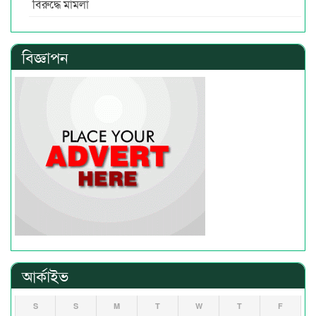
বিরুদ্ধে মামলা
বিজ্ঞাপন
আর্কাইভ
S
S
M
T
W
T
F