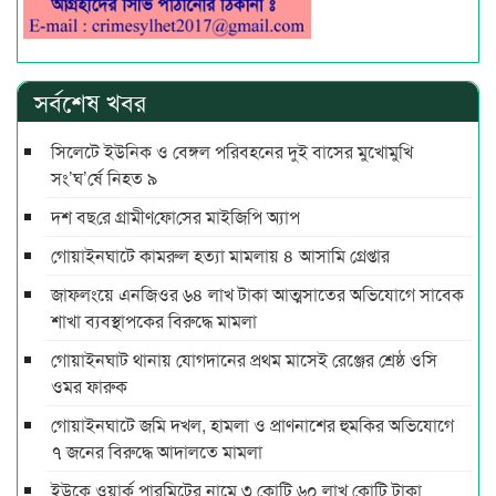
সর্বশেষ খবর
সিলেটে ইউনিক ও বেঙ্গল পরিবহনের দুই বাসের মুখোমুখি
সং’ঘ’র্ষে নিহত ৯
দশ বছ‌রে গ্রামীণ‌ফো‌সের মাইজিপি অ্যাপ
গোয়াইনঘাটে কামরুল হত্যা মামলায় ৪ আসামি গ্রেপ্তার
জাফলংয়ে এনজিওর ৬৪ লাখ টাকা আত্মসাতের অভিযোগে সাবেক
শাখা ব্যবস্থাপকের বিরুদ্ধে মামলা
গোয়াইনঘাট থানায় যোগদানের প্রথম মাসেই রেঞ্জের শ্রেষ্ঠ ওসি
ওমর ফারুক
গোয়াইনঘাটে জমি দখল, হামলা ও প্রাণনাশের হুমকির অভিযোগে
৭ জনের বিরুদ্ধে আদালতে মামলা
ইউকে ওয়ার্ক পারমিটের নামে ৩ কোটি ৬০ লাখ কোটি টাকা