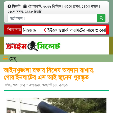
সিলেট
৭ই আগস্ট, ২০২৬ খ্রিস্টাব্দ
|
২৩শে শ্রাবণ, ১৪৩৩ বঙ্গাব্দ
|
২৩শে সফর, ১৪৪৮ হিজরি
 সং’ঘ’র্ষে নিহত ৯
শিরোনাম
ইউকে ওয়ার্ক পারমিটের নামে ৩ কোটি ৬০ লাখ 
কে গ্রেপ্তারের দাবি স্থানীয়দের
গোয়াইনঘাটে আলিম উদ্দিনের নেতৃ
মেনু
আইনশৃঙ্খলা রক্ষায় বিশেষ অবদান রাখায়,
গোয়াইনঘাটের এস আই জুনেদ পুরস্কৃত
প্রকাশিত: ৬:২৭ অপরাহ্ণ, আগস্ট ১৬, ২০১৮