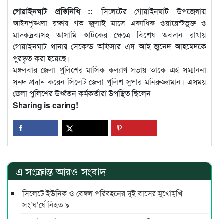
গোয়াইনঘাট প্রতিনিধি ::
সিলেটের গোয়াইনঘাট উপজেলায়
আইনশৃঙ্খলা রক্ষায় গত জুলাই মাসে একাধিক ওয়ারেন্টভুক্ত ও
মাদকদ্রব্যসহ আসামি আটকের ক্ষেত্রে বিশেষ অবদান রাখায়
গোয়াইনঘাট থানার সেকেন্ড অফিসার এস আই জুনেদ আহমেদকে
পুরস্কৃত করা হয়েছে।
মঙ্গলবার জেলা পুলিশের মাসিক কল্যাণ সভায় তাকে এই সম্মাননা
সনদ প্রদান করেন সিলেট জেলা পুলিশ সুপার মনিরুজ্জামান। এসময়
জেলা পুলিশের উর্ধ্বতন কর্মকর্তারা উপস্থিত ছিলেন।
Sharing is caring!
এ সংক্রান্ত আরও সংবাদ
সিলেটে ইউনিক ও বেঙ্গল পরিবহনের দুই বাসের মুখোমুখি
সং’ঘ’র্ষে নিহত ৯