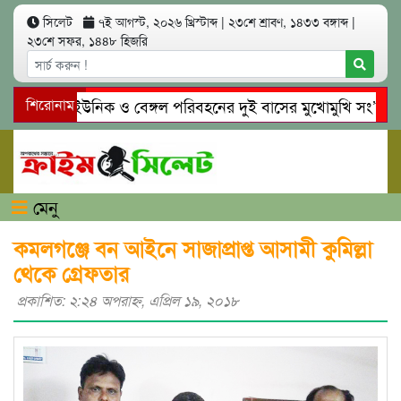
সিলেট
৭ই আগস্ট, ২০২৬ খ্রিস্টাব্দ
|
২৩শে শ্রাবণ, ১৪৩৩ বঙ্গাব্দ
|
২৩শে সফর, ১৪৪৮ হিজরি
সিলেটে ইউনিক ও বেঙ্গল পরিবহনের দুই বাসের মুখোমুখি সং’ঘ’র্ষে 
শিরোনাম
গোয়াইনঘাটে প্রেমের ফাঁদে তরুণী পাচার: মাদকাসক্ত রিমালকে গ্রেপ্তার
মেনু
কমলগঞ্জে বন আইনে সাজাপ্রাপ্ত আসামী কুমিল্লা
থেকে গ্রেফতার
প্রকাশিত: ২:২৪ অপরাহ্ণ, এপ্রিল ১৯, ২০১৮