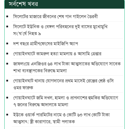
সর্বশেষ খবর
সিলেটের মাজারে জীবনের শেষ গান গাইলেন ভৈরবী
সিলেটে ইউনিক ও বেঙ্গল পরিবহনের দুই বাসের মুখোমুখি
সং’ঘ’র্ষে নিহত ৯
দশ বছ‌রে গ্রামীণ‌ফো‌সের মাইজিপি অ্যাপ
গোয়াইনঘাটে কামরুল হত্যা মামলায় ৪ আসামি গ্রেপ্তার
জাফলংয়ে এনজিওর ৬৪ লাখ টাকা আত্মসাতের অভিযোগে সাবেক
শাখা ব্যবস্থাপকের বিরুদ্ধে মামলা
গোয়াইনঘাট থানায় যোগদানের প্রথম মাসেই রেঞ্জের শ্রেষ্ঠ ওসি
ওমর ফারুক
গোয়াইনঘাটে জমি দখল, হামলা ও প্রাণনাশের হুমকির অভিযোগে
৭ জনের বিরুদ্ধে আদালতে মামলা
ইউকে ওয়ার্ক পারমিটের নামে ৩ কোটি ৬০ লাখ কোটি টাকা
আত্মসাৎ: স্ত্রী কারাগারে, স্বামী পলাতক