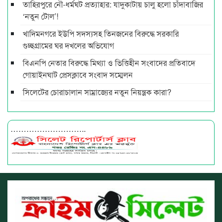
তাহিরপুরে নৌ-ধর্মঘট প্রত্যাহার: যাদুকাটায় চালু হলো চাঁদাবাজির
‘নতুন টোল’!
খাদিমনগরে ইউপি সদস্যসহ তিনজনের বিরুদ্ধে সরকারি
গুচ্ছগ্রামের ঘর দখলের অভিযোগ
বিএনপি নেতার বিরুদ্ধে মিথ্যা ও ভিত্তিহীন সংবাদের প্রতিবাদে
গোয়াইনঘাট প্রেসক্লাবে সংবাদ সম্মেলন
সিলেটের চোরাচালান সাম্রাজ্যের নতুন নিয়ন্ত্রক কারা?
………………………..