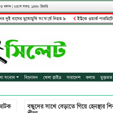
 বঙ্গাব্দ
|
২৩শে সফর, ১৪৪৮ হিজরি
ুই বাসের মুখোমুখি সং’ঘ’র্ষে নিহত ৯
ইউকে ওয়ার্ক পারমিটের ন
র: মাদকাসক্ত রিমালকে গ্রেপ্তারের দাবি স্থানীয়দের
গোয়াইনঘাটে আ
লা সংবাদ
বিনোদন
খেলা স্লাইড
সারাদেশ
কলাম
মুক্তমত
ে আটক
বন্ধুদের সাথে বেড়াতে গিয়ে হেনস্থার শ
শ্রীমা