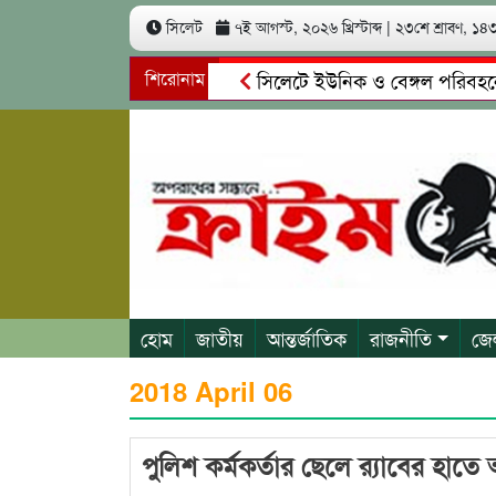
সিলেট
৭ই আগস্ট, ২০২৬ খ্রিস্টাব্দ
|
২৩শে শ্রাবণ, ১৪৩৩
শিরোনাম
সিলেটে ইউনিক ও বেঙ্গল পরিবহনের দ
গোয়াইনঘাটে প্রেমের ফাঁদে তরুণী পাচা
হোম
জাতীয়
আন্তর্জাতিক
রাজনীতি
জে
2018 April 06
পুলিশ কর্মকর্তার ছেলে র‌্যাবের হাত