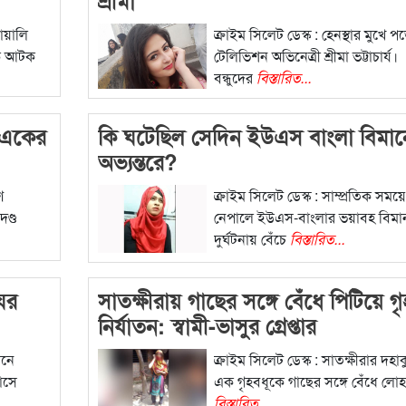
োয়ালি
ক্রাইম সিলেট ডেস্ক : হেনস্থার মুখে 
কে আটক
টেলিভিশন অভিনেত্রী শ্রীমা ভট্টাচার্য।
বন্ধুদের
বিস্তারিত...
 একের
কি ঘটেছিল সেদিন ইউএস বাংলা বিমান
অভ্যন্তরে?
ণ
ক্রাইম সিলেট ডেস্ক : সাম্প্রতিক সময়ে
ণ্ড
নেপালে ইউএস-বাংলার ভয়াবহ বিমা
দুর্ঘটনায় বেঁচে
বিস্তারিত...
 ঘর
সাতক্ষীরায় গাছের সঙ্গে বেঁধে পিটিয়ে গৃ
নির্যাতন: স্বামী-ভাসুর গ্রেপ্তার
োনে
ক্রাইম সিলেট ডেস্ক : সাতক্ষীরার দহা
বাসে
এক গৃহবধূকে গাছের সঙ্গে বেঁধে লোহ
বিস্তারিত...