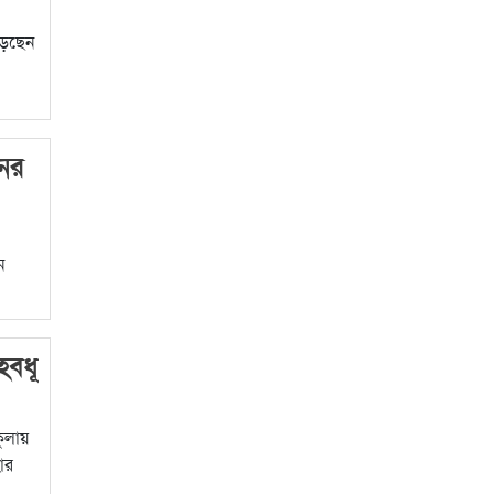
পড়েছেন
ের
ন
হবধূ
কুলায়
ার