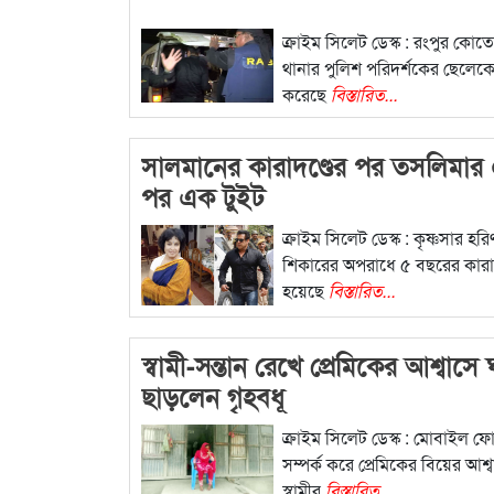
ক্রাইম সিলেট ডেস্ক : রংপুর কোত
থানার পুলিশ পরিদর্শকের ছেলে
করেছে
বিস্তারিত...
সালমানের কারাদণ্ডের পর তসলিমার
পর এক টুইট
ক্রাইম সিলেট ডেস্ক : কৃষ্ণসার হরি
শিকারের অপরাধে ৫ বছরের কারাদ
হয়েছে
বিস্তারিত...
স্বামী-সন্তান রেখে প্রেমিকের আশ্বাসে
ছাড়লেন গৃহবধূ
ক্রাইম সিলেট ডেস্ক : মোবাইল ফ
সম্পর্ক করে প্রেমিকের বিয়ের আশ্
স্বামীর
বিস্তারিত...