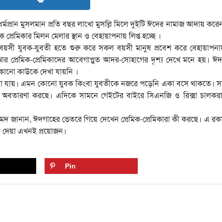
প্রান মুসলমান প্রতি বছর লাখো মুসল্লি মিলে দুইটি ঈদের নামাজ আদায় করেন, 
িক প্রেমিকার মিলন মেলার স্থান ও বেহায়াপনায় লিপ্ত হচ্ছে ।
য়সী যুবক-যুবতী হতে শুরু করে সকল বয়সী মানুষ প্রবেশ করে বেহায়াপনায়
 আর প্রেমিক-প্রেমিকাদের আবেগাপ্লুত আদর-সোহাগের দৃশ্য দেখে মনে হয়। ঈ
 কোনো কাউকে দেখা যায়নি ।
তে দেখা যায়। এমন কোনো যুবক কিংবা যুবতীকে নজরে পড়েনি একা বসে থাকতে।
ের অবতারণা করছে। এদিকে সামনে গেইটের বাইরে সিএনজি ও রিক্সা চালকরা
দ জানান, ঈদগাহের ভেতরে গিয়ে দেখেন প্রেমিক-প্রেমিকারা কী করছে। এ রকম
 দেয়া এখনই প্রয়োজন।
Pin