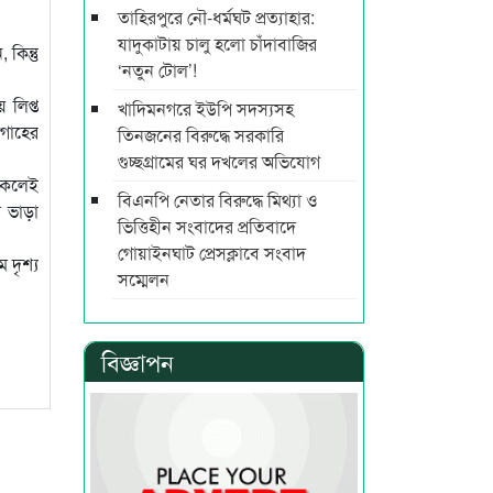
তাহিরপুরে নৌ-ধর্মঘট প্রত্যাহার:
যাদুকাটায় চালু হলো চাঁদাবাজির
কিন্তু
‘নতুন টোল’!
 লিপ্ত
খাদিমনগরে ইউপি সদস্যসহ
দগাহের
তিনজনের বিরুদ্ধে সরকারি
গুচ্ছগ্রামের ঘর দখলের অভিযোগ
 সকলেই
বিএনপি নেতার বিরুদ্ধে মিথ্যা ও
 ভাড়া
ভিত্তিহীন সংবাদের প্রতিবাদে
গোয়াইনঘাট প্রেসক্লাবে সংবাদ
 দৃশ্য
সম্মেলন
বিজ্ঞাপন