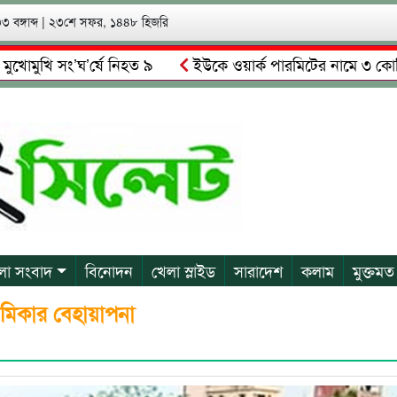
 বঙ্গাব্দ
|
২৩শে সফর, ১৪৪৮ হিজরি
ি সং’ঘ’র্ষে নিহত ৯
ইউকে ওয়ার্ক পারমিটের নামে ৩ কোটি ৬০ লাখ
লকে গ্রেপ্তারের দাবি স্থানীয়দের
গোয়াইনঘাটে আলিম উদ্দিনের নেত
লা সংবাদ
বিনোদন
খেলা স্লাইড
সারাদেশ
কলাম
মুক্তমত
েমিকার বেহায়াপনা