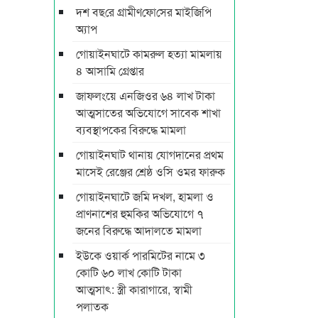
দশ বছ‌রে গ্রামীণ‌ফো‌সের মাইজিপি
অ্যাপ
গোয়াইনঘাটে কামরুল হত্যা মামলায়
৪ আসামি গ্রেপ্তার
জাফলংয়ে এনজিওর ৬৪ লাখ টাকা
আত্মসাতের অভিযোগে সাবেক শাখা
ব্যবস্থাপকের বিরুদ্ধে মামলা
গোয়াইনঘাট থানায় যোগদানের প্রথম
মাসেই রেঞ্জের শ্রেষ্ঠ ওসি ওমর ফারুক
গোয়াইনঘাটে জমি দখল, হামলা ও
প্রাণনাশের হুমকির অভিযোগে ৭
জনের বিরুদ্ধে আদালতে মামলা
ইউকে ওয়ার্ক পারমিটের নামে ৩
কোটি ৬০ লাখ কোটি টাকা
আত্মসাৎ: স্ত্রী কারাগারে, স্বামী
পলাতক