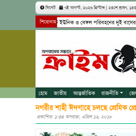
সিলেট
৭ই আগস্ট, ২০২৬ খ্রিস্টাব্দ
|
২৩শে শ্রাবণ, ১৪৩৩
সিলেটে ইউনিক ও বেঙ্গল পরিবহনের দুই বাসের মুখোমুখ
শিরোনাম
গোয়াইনঘাটে প্রেমের ফাঁদে তরুণী পাচার: মাদকাসক্ত রিমা
হোম
জাতীয়
আন্তর্জাতিক
রাজনীতি
জে
নগরীর শাহী ঈদগাহে চলছে প্রেমিক প্র
প্রকাশিত: ১:৩৪ অপরাহ্ণ, এপ্রিল ১৬, ২০১৮