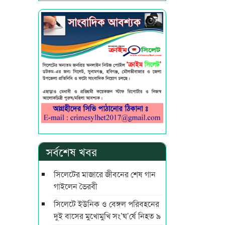
সর্বশেষ খবর
সিলেটের মাজারে জীবনের শেষ গান
গাইলেন ভৈরবী
সিলেটে ইউনিক ও বেঙ্গল পরিবহনের
দুই বাসের মুখোমুখি সং’ঘ’র্ষে নিহত ৯