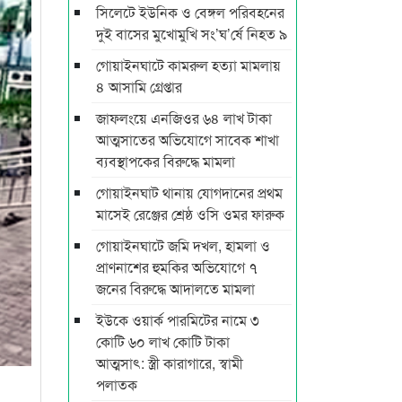
সিলেটে ইউনিক ও বেঙ্গল পরিবহনের
দুই বাসের মুখোমুখি সং’ঘ’র্ষে নিহত ৯
গোয়াইনঘাটে কামরুল হত্যা মামলায়
৪ আসামি গ্রেপ্তার
জাফলংয়ে এনজিওর ৬৪ লাখ টাকা
আত্মসাতের অভিযোগে সাবেক শাখা
ব্যবস্থাপকের বিরুদ্ধে মামলা
গোয়াইনঘাট থানায় যোগদানের প্রথম
মাসেই রেঞ্জের শ্রেষ্ঠ ওসি ওমর ফারুক
গোয়াইনঘাটে জমি দখল, হামলা ও
প্রাণনাশের হুমকির অভিযোগে ৭
জনের বিরুদ্ধে আদালতে মামলা
ইউকে ওয়ার্ক পারমিটের নামে ৩
কোটি ৬০ লাখ কোটি টাকা
আত্মসাৎ: স্ত্রী কারাগারে, স্বামী
পলাতক