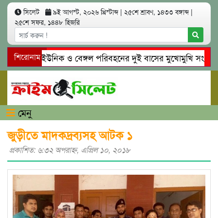
সিলেট
৯ই আগস্ট, ২০২৬ খ্রিস্টাব্দ
|
২৫শে শ্রাবণ, ১৪৩৩ বঙ্গাব্দ
|
২৫শে সফর, ১৪৪৮ হিজরি
সিলেটে ইউনিক ও বেঙ্গল পরিবহনের দুই বাসের মুখোমুখি সং’ঘ’র্ষে
শিরোনাম
গোয়াইনঘাটে প্রেমের ফাঁদে তরুণী পাচার: মাদকাসক্ত রিমালকে গ্রেপ্তা
মেনু
জুড়ীতে মাদকদ্রব্যসহ আটক ১
প্রকাশিত: ৬:৩২ অপরাহ্ণ, এপ্রিল ১০, ২০১৮