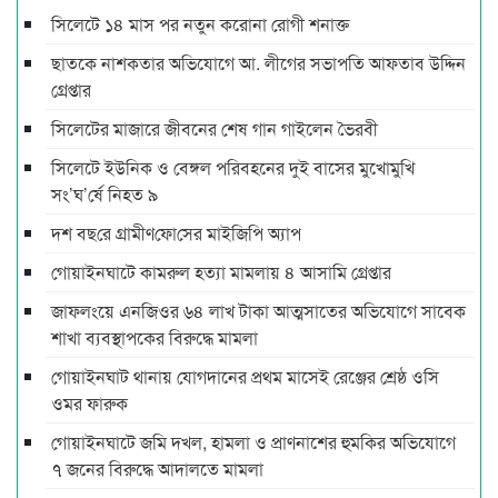
সিলেটে ১৪ মাস পর নতুন করোনা রোগী শনাক্ত
ছাতকে নাশকতার অভিযোগে আ. লীগের সভাপ‌তি আফতাব উদ্দিন
গ্রেপ্তার
সিলেটের মাজারে জীবনের শেষ গান গাইলেন ভৈরবী
সিলেটে ইউনিক ও বেঙ্গল পরিবহনের দুই বাসের মুখোমুখি
সং’ঘ’র্ষে নিহত ৯
দশ বছ‌রে গ্রামীণ‌ফো‌সের মাইজিপি অ্যাপ
গোয়াইনঘাটে কামরুল হত্যা মামলায় ৪ আসামি গ্রেপ্তার
জাফলংয়ে এনজিওর ৬৪ লাখ টাকা আত্মসাতের অভিযোগে সাবেক
শাখা ব্যবস্থাপকের বিরুদ্ধে মামলা
গোয়াইনঘাট থানায় যোগদানের প্রথম মাসেই রেঞ্জের শ্রেষ্ঠ ওসি
ওমর ফারুক
গোয়াইনঘাটে জমি দখল, হামলা ও প্রাণনাশের হুমকির অভিযোগে
৭ জনের বিরুদ্ধে আদালতে মামলা