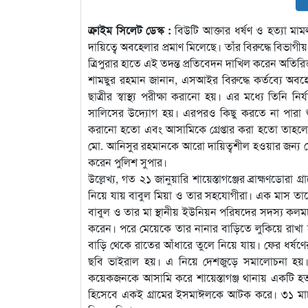
ক্রাইম সিলেট ডেস্ক :
বিউটি আক্তার ধর্ষণ ও হত্যা মাম
দায়িত্বে অবহেলার প্রমাণ মিলেছে। তাঁর বিরুদ্ধে বিভাগ
ত্রিপুরার হাতে এই তদন্ত প্রতিবেদন দাখিল করেন অতিরি
শামছুর রহমান জানান, এসআইর বিরুদ্ধে কর্তব্যে অব
ছাত্রীর স্বাস্থ্য পরীক্ষা করানো হয়। এর মধ্যে তিন
সালিসের উদ্যোগ হয়। এরপরও কিছু করতে না পারা শুধু 
করানো হতো এবং আসামিকে গ্রেপ্তার করা হতো তাহলে হ
মো. আনিসুর রহমানকে আরো দায়িত্বশীল হওয়ার জন্য
করেন পুলিশ সুপার।
উল্লেখ্য, গত ২১ জানুয়ারি শায়েস্তাগঞ্জের ব্রাহ্মণড
নিয়ে যায় বাবুল মিয়া ও তার সহযোগীরা। এক মাস তাকে
বাবুল ও তার মা স্থানীয় ইউনিয়ন পরিষদের সদস্য কলমচানে
করেন। পরে মেয়েকে তার নানার বাড়িতে লুকিয়ে রাখা হয়।
বাড়ি থেকে রাতের আঁধারে তুলে নিয়ে যায়। ফের ধর্ষ
ছবি ভাইরাল হয়। এ নিয়ে দেশজুড়ে সমালোচনা হয়। ১
কয়েকজনকে আসামি করে শায়েস্তাগঞ্জ থানায় একটি হত্
হিসেবে একই গ্রামের ইসমাঈলকে আটক করে। ৩১ মার্চ স