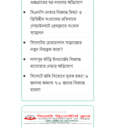
গুচ্ছগ্রামের ঘর দখলের অভিযোগ
বিএনপি নেতার বিরুদ্ধে মিথ্যা ও
ভিত্তিহীন সংবাদের প্রতিবাদে
গোয়াইনঘাট প্রেসক্লাবে সংবাদ
সম্মেলন
সিলেটের চোরাচালান সাম্রাজ্যের
নতুন নিয়ন্ত্রক কারা?
লালপুর ফাঁড়ি ইনচার্জের বিরুদ্ধে
মাসোয়ার নেয়ার অভিযোগ
সিলেটে জমি বিরোধে যুবক হত্যা: ৯
জনসহ অজ্ঞাত ৭-৮ জনের বিরুদ্ধে
মামলা
………………………..