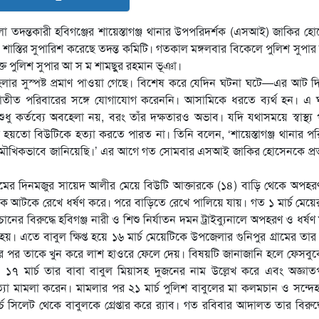
লা তদন্তকারী হবিগঞ্জের শায়েস্তাগঞ্জ থানার উপপরিদর্শক (এসআই) জাকির হ
ীয় শাস্তির সুপারিশ করেছে তদন্ত কমিটি। গতকাল মঙ্গলবার বিকেলে পুলিশ সুপার
ক্ত পুলিশ সুপার আ স ম শামছুুর রহমান ভূঞা।
হেলার সুস্পষ্ট প্রমাণ পাওয়া গেছে। বিশেষ করে যেদিন ঘটনা ঘটে—এর আট 
ি নির্যাতীত পরিবারের সঙ্গে যোগাযোগ করেননি। আসামিকে ধরতে ব্যর্থ হন। এ
কর্তব্যে অবহেলা নয়, বরং তাঁর দক্ষতারও অভাব। যদি যথাসময়ে স্বাস্থ্য প
য়তো বিউটিকে হত্যা করতে পারত না। তিনি বলেন, ‘শায়েস্তাগঞ্জ থানার পর
 মৌখিকভাবে জানিয়েছি।’ এর আগে গত সোমবার এসআই জাকির হোসেনকে প্রত্
োরা গ্রামের দিনমজুর সায়েদ আলীর মেয়ে বিউটি আক্তারকে (১৪) বাড়ি থেকে অপহ
 আটকে রেখে ধর্ষণ করে। পরে বাড়িতে রেখে পালিয়ে যায়। গত ১ মার্চ মেয়ে
র বিরুদ্ধে হবিগঞ্জ নারী ও শিশু নির্যাতন দমন ট্রাইব্যুনালে অপহরণ ও ধর্ষণ
 এতে বাবুল ক্ষিপ্ত হয়ে ১৬ মার্চ মেয়েটিকে উপজেলার গুনিপুর গ্রামের তার
ণের পর তাকে খুন করে লাশ হাওরে ফেলে দেয়। বিষয়টি জানাজানি হলে ফেসবু
৭ মার্চ তার বাবা বাবুল মিয়াসহ দুজনের নাম উল্লেখ করে এবং অজ্ঞাত
যা মামলা করেন। মামলার পর ২১ মার্চ পুলিশ বাবুলের মা কলমচান ও সন্দ
িলেট থেকে বাবুলকে গ্রেপ্তার করে র‌্যাব। গত রবিবার আদালত তার বিরুদ্ধ