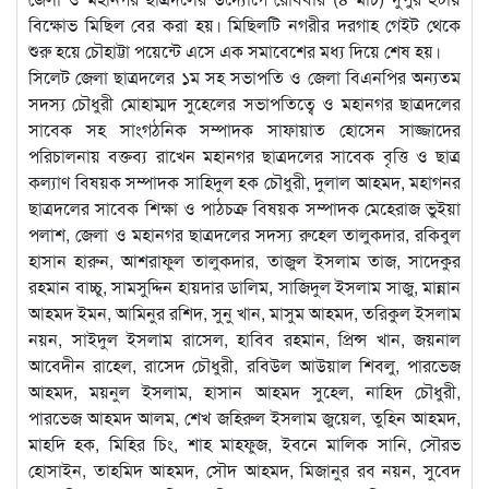
বিক্ষোভ মিছিল বের করা হয়। মিছিলটি নগরীর দরগাহ গেইট থেকে
শুরু হয়ে চৌহাট্টা পয়েন্টে এসে এক সমাবেশের মধ্য দিয়ে শেষ হয়।
সিলেট জেলা ছাত্রদলের ১ম সহ সভাপতি ও জেলা বিএনপির অন্যতম
সদস্য চৌধুরী মোহাম্মদ সুহেলের সভাপতিত্বে ও মহানগর ছাত্রদলের
সাবেক সহ সাংগঠনিক সম্পাদক সাফায়াত হোসেন সাজ্জাদের
পরিচালনায় বক্তব্য রাখেন মহানগর ছাত্রদলের সাবেক বৃত্তি ও ছাত্র
কল্যাণ বিষয়ক সম্পাদক সাহিদুল হক চৌধুরী, দুলাল আহমদ, মহাগনর
ছাত্রদলের সাবেক শিক্ষা ও পাঠচক্র বিষয়ক সম্পাদক মেহেরাজ ভুইয়া
পলাশ, জেলা ও মহানগর ছাত্রদলের সদস্য রুহেল তালুকদার, রকিবুল
হাসান হারুন, আশরাফুল তালুকদার, তাজুল ইসলাম তাজ, সাদেকুর
রহমান বাচ্চু, সামসুদ্দিন হায়দার ডালিম, সাজিদুল ইসলাম সাজু, মান্নান
আহমদ ইমন, আমিনুর রশিদ, সুনু খান, মাসুম আহমদ, তরিকুল ইসলাম
নয়ন, সাইদুল ইসলাম রাসেল, হাবিব রহমান, প্রিন্স খান, জয়নাল
আবেদীন রাহেল, রাসেদ চৌধুরী, রবিউল আউয়াল শিবলু, পারভেজ
আহমদ, ময়নুল ইসলাম, হাসান আহমদ সুহেল, নাহিদ চৌধুরী,
পারভেজ আহমদ আলম, শেখ জহিরুল ইসলাম জুয়েল, তুহিন আহমদ,
মাহদি হক, মিহির চিং, শাহ মাহফুজ, ইবনে মালিক সানি, সৌরভ
হোসাইন, তাহমিদ আহমদ, সৌদ আহমদ, মিজানুর রব নয়ন, সুবেদ