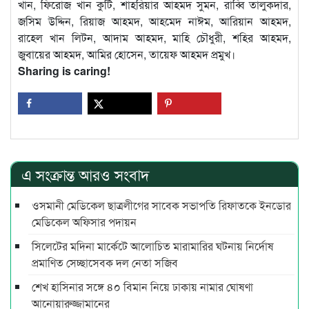
খান, ফিরোজ খান কুটি, শাহরিয়ার আহমদ সুমন, রাব্বি তালুকদার,
জসিম উদ্দিন, রিয়াজ আহমদ, আহমেদ নাঈম, আরিয়ান আহমদ,
রাহেল খান লিটন, আদাম আহমদ, মাহি চৌধুরী, শহির আহমদ,
জুবায়ের আহমদ, আমির হোসেন, তায়েফ আহমদ প্রমুখ।
Sharing is caring!
এ সংক্রান্ত আরও সংবাদ
ওসমানী মেডিকেল ছাত্রলীগের সাবেক সভাপতি রিফাতকে ইনডোর
মেডিকেল অফিসার পদায়ন
সিলেটের মদিনা মার্কেটে আলোচিত মারামারির ঘটনায় নির্দোষ
প্রমাণিত সেচ্ছাসেবক দল নেতা সজিব
শেখ হাসিনার সঙ্গে ৪০ বিমান নিয়ে ঢাকায় নামার ঘোষণা
আনোয়ারুজ্জামানের