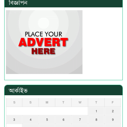
বিজ্ঞাপন
আর্কাইভ
S
S
M
T
W
T
F
1
2
3
4
5
6
7
8
9