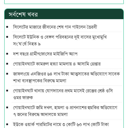
সর্বশেষ খবর
সিলেটের মাজারে জীবনের শেষ গান গাইলেন ভৈরবী
সিলেটে ইউনিক ও বেঙ্গল পরিবহনের দুই বাসের মুখোমুখি
সং’ঘ’র্ষে নিহত ৯
দশ বছ‌রে গ্রামীণ‌ফো‌সের মাইজিপি অ্যাপ
গোয়াইনঘাটে কামরুল হত্যা মামলায় ৪ আসামি গ্রেপ্তার
জাফলংয়ে এনজিওর ৬৪ লাখ টাকা আত্মসাতের অভিযোগে সাবেক
শাখা ব্যবস্থাপকের বিরুদ্ধে মামলা
গোয়াইনঘাট থানায় যোগদানের প্রথম মাসেই রেঞ্জের শ্রেষ্ঠ ওসি
ওমর ফারুক
গোয়াইনঘাটে জমি দখল, হামলা ও প্রাণনাশের হুমকির অভিযোগে
৭ জনের বিরুদ্ধে আদালতে মামলা
ইউকে ওয়ার্ক পারমিটের নামে ৩ কোটি ৬০ লাখ কোটি টাকা