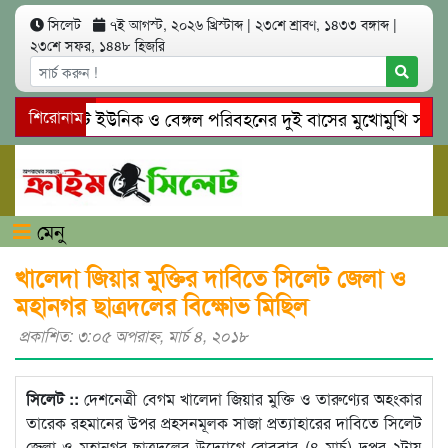
সিলেট
৭ই আগস্ট, ২০২৬ খ্রিস্টাব্দ
|
২৩শে শ্রাবণ, ১৪৩৩ বঙ্গাব্দ
|
২৩শে সফর, ১৪৪৮ হিজরি
সিলেটে ইউনিক ও বেঙ্গল পরিবহনের দুই বাসের মুখোমুখি সং’ঘ’র্ষ
শিরোনাম
গোয়াইনঘাটে প্রেমের ফাঁদে তরুণী পাচার: মাদকাসক্ত রিমালকে গ্রেপ্ত
মেনু
খালেদা জিয়ার মুক্তির দাবিতে সিলেট জেলা ও
মহানগর ছাত্রদলের বিক্ষোভ মিছিল
প্রকাশিত: ৩:০৫ অপরাহ্ণ, মার্চ ৪, ২০১৮
সিলেট ::
দেশনেত্রী বেগম খালেদা জিয়ার মুক্তি ও তারুণ্যের অহংকার
তারেক রহমানের উপর প্রহসনমূলক সাজা প্রত্যাহারের দাবিতে সিলেট
জেলা ও মহানগর ছাত্রদলের উদ্যোগে রোববার (৪ মার্চ) দুপুর ২টায়